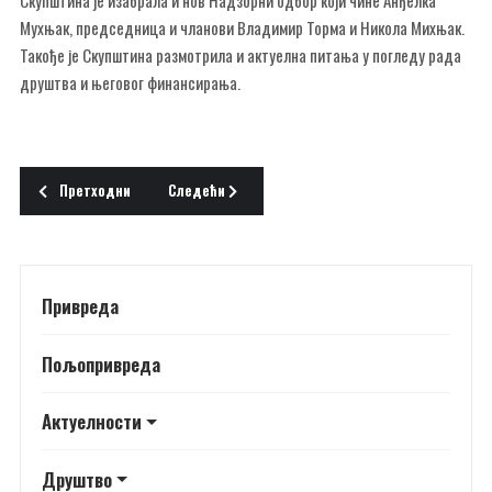
Мухњак, председница и чланови Владимир Торма и Никола Михњак.
Такође је Скупштина размотрила и актуелна питања у погледу рада
друштва и његовог финансирања.
Претходни чланак: ГОДИШЊА СКУПШТИНА ДИЈАБЕТИЧАРА
Следећи чланак: ПОВЕЋАН БРОЈ КОРИСНИКА
Претходни
Следећи
Привреда
Пољопривреда
Актуелности
Друштво