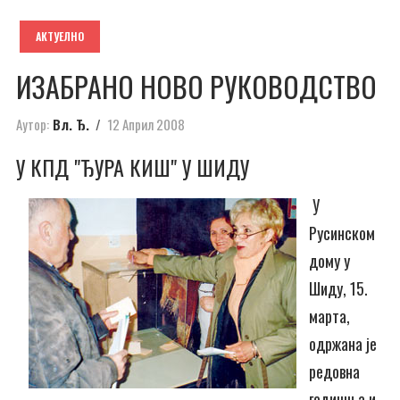
АКТУЕЛНО
ИЗАБРАНО НОВО РУКОВОДСТВО
Аутор:
Вл. Ђ.
12 Април 2008
У КПД "ЂУРА КИШ" У ШИДУ
У
Русинском
дому у
Шиду, 15.
марта,
одржана је
редовна
годишња и