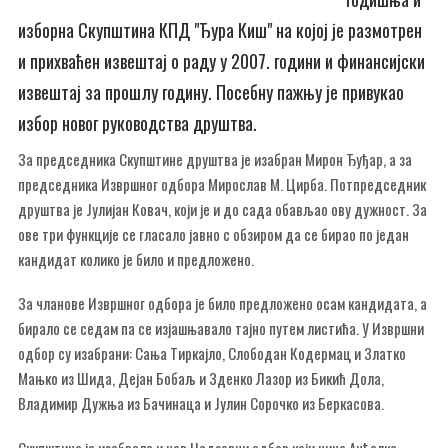
изборна Скупштина КПД "Ђура Киш" на којој је размотрен
и прихваћен извештај о раду у 2007. години и финансијски
извештај за прошлу годину. Посебну пажњу је привукао
избор новог руководства друштва.
За председника Скупштине друштва је изабран Мирон Ђуђар, а за
председника Извршног одбора Мирослав М. Цирба. Потпредседник
друштва је Јулијан Ковач, који је и до сада обављао ову дужност. За
ове три функције се гласало јавно с обзиром да се бирао по један
кандидат колико је било и предложено.
За чланове Извршног одбора је било предложено осам кандидата, а
бирало се седам па се изјашњавало тајно путем листића. У Извршни
одбор су изабрани: Сања Тиркајло, Слободан Кодермац и Златко
Мањко из Шида, Дејан Бобаљ и Зденко Лазор из Бикић Дола,
Владимир Дужња из Бачинаца и Јулин Сорочко из Беркасова.
Скупштина је изабрала и нов Надзорни одбор који чине Анђелка