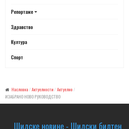
Репортаже
Здравство
Култура
Спорт
Насловна
Актуелности
Актуелно
ИЗАБРАНО НОВО РУКОВОДСТВО
Шидске новине - Шидски билтен