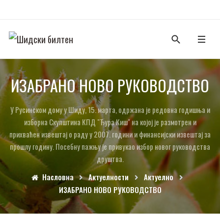
ИЗАБРАНО НОВО РУКОВОДСТВО
У Русинском дому у Шиду, 15. марта, одржана је редовна годишња и
изборна Скупштина КПД "Ђура Киш" на којој је размотрен и
прихваћен извештај о раду у 2007. години и финансијски извештај за
прошлу годину. Посебну пажњу је привукао избор новог руководства
друштва.
Насловна
Актуелности
Актуелно
ИЗАБРАНО НОВО РУКОВОДСТВО