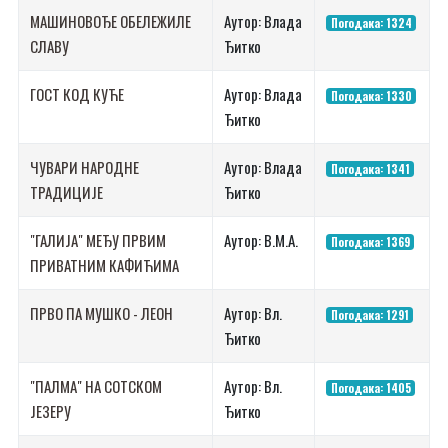
МАШИНОВОЂЕ ОБЕЛЕЖИЛЕ
Аутор: Влада
Погодака: 1324
СЛАВУ
Ђитко
ГОСТ КОД КУЋЕ
Аутор: Влада
Погодака: 1330
Ђитко
ЧУВАРИ НАРОДНЕ
Аутор: Влада
Погодака: 1341
ТРАДИЦИЈЕ
Ђитко
"ГАЛИЈА" МЕЂУ ПРВИМ
Аутор: В.М.А.
Погодака: 1369
ПРИВАТНИМ КАФИЋИМА
ПРВО ПА МУШКО - ЛЕОН
Аутор: Вл.
Погодака: 1291
Ђитко
"ПАЛМА" НА СОТСКОМ
Аутор: Вл.
Погодака: 1405
ЈЕЗЕРУ
Ђитко