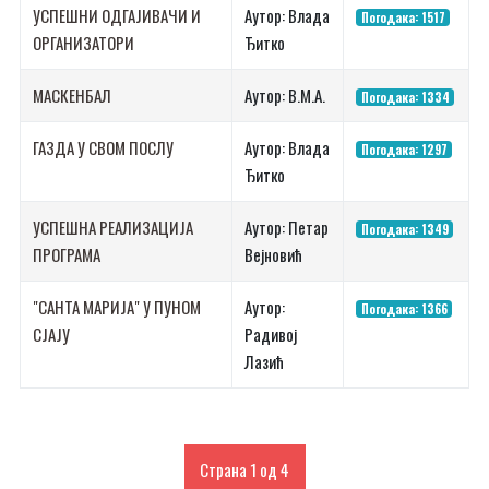
УСПЕШНИ ОДГАЈИВАЧИ И
Аутор: Влада
Погодака: 1517
ОРГАНИЗАТОРИ
Ђитко
МАСКЕНБАЛ
Аутор: В.М.А.
Погодака: 1334
ГАЗДА У СВОМ ПОСЛУ
Аутор: Влада
Погодака: 1297
Ђитко
УСПЕШНА РЕАЛИЗАЦИЈА
Аутор: Петар
Погодака: 1349
ПРОГРАМА
Вејновић
"САНТА МАРИЈА" У ПУНОМ
Аутор:
Погодака: 1366
СЈАЈУ
Радивој
Лазић
Страна 1 од 4