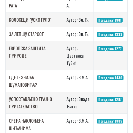
РАТА
А.
КОЛОСЕЦИ "УСКО ГРЛО"
Аутор: Вл. Ђ.
Погодака: 1381
ЗА ЛЕПШУ СТАРОСТ
Аутор: Вл. Ђ.
Погодака: 1333
ЕВРОПСКА ЗАШТИТА
Аутор:
Погодака: 1277
ПРИРОДЕ
Цветанка
Тубић
ГДЕ ЈЕ ЗЕМЉА
Аутор: В.М.А.
Погодака: 1430
ШУМАНОВИЋА?
УСПОСТАВЉЕНО ТРАЈНО
Аутор: Влада
Погодака: 1297
ПРИЈАТЕЉСТВО
Ђитко
СРЕЋА НАКЛОЊЕНА
Аутор: В.М.А.
Погодака: 1335
ШИЂАНИМА