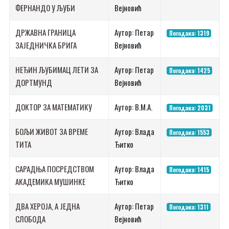
ФЕРНАНДО У ЉУБИ
Вејновић
ДРЖАВНА ГРАНИЦА
Аутор: Петар
Погодака: 1319
ЗАЈЕДНИЧКА БРИГА
Вејновић
НЕЂИН ЉУБИМАЦ ЛЕТИ ЗА
Аутор: Петар
Погодака: 1425
ДОРТМУНД
Вејновић
ДОКТОР ЗА МАТЕМАТИКУ
Аутор: В.М.А.
Погодака: 2031
БОЉИ ЖИВОТ ЗА ВРЕМЕ
Аутор: Влада
Погодака: 1553
ТИТА
Ђитко
САРАДЊА ПОСРЕДСТВОМ
Аутор: Влада
Погодака: 1415
АКАДЕМИКА МУШИНКЕ
Ђитко
ДВА ХЕРОЈА, А ЈЕДНА
Аутор: Петар
Погодака: 1311
СЛОБОДА
Вејновић