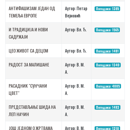
АНТИФАШИЗАМ ЈЕДАН ОД
Аутор: Петар
Погодака: 1385
ТЕМЕЉА ЕВРОПЕ
Вејновић
И ТРАДИЦИЈА И НОВИ
Аутор: Вл. Ђ.
Погодака: 1565
САДРЖАЈИ
ЦЕО ЖИВОТ СА ДЕЦОМ
Аутор: Вл. Ђ.
Погодака: 1481
РАДОСТ ЗА МАЛИШАНЕ
Аутор: В. М.
Погодака: 1340
А.
РАСАДНИК "СУНЧАНИ
Аутор: В. М.
Погодака: 4005
ЦВЕТ"
А.
ПРЕДСТАВЉАЊЕ ШИДА НА
Аутор: В. М.
Погодака: 1483
ЛЕП НАЧИН
А.
ЈОШ ЈЕДНОМ О ЖРТВАМА
Аутор: В. М.
Погодака: 1310