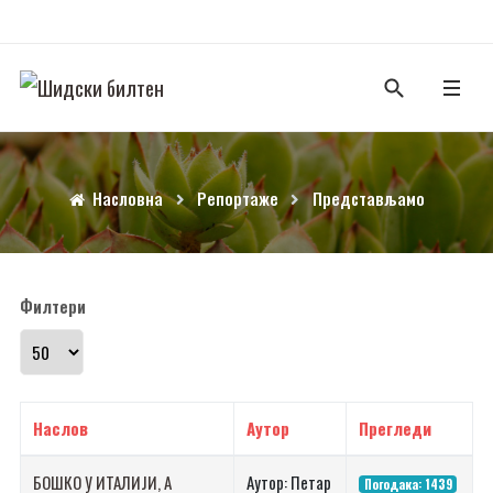
Насловна
Репортаже
Представљамо
Филтери
Прикажи број
Наслов
Аутор
Прегледи
БОШКО У ИТАЛИЈИ, А
Аутор: Петар
Погодака: 1439