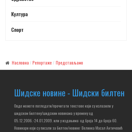
Култура
Спорт
Насловна
Репортаже
Представљамо
Шидске новине - Шидски билтен
Овде можете погледати/прочитати текстове који су излазили у
шидском билтену/шидским новинама у времену од
05.12.2006.-24.01.2009. или у издањима: од броја 14 до броја 60.
Новинари који су писали за билтен/новине: Велинка Масал Античевић