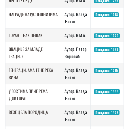
ЛЕПО ЈЕ ОВДЕ
Аутор: В.М.А.
Погодака: 1288
НАГРАДЕ НАЈУСПЕШНИЈИМА
Аутор: Влада
Погодака: 1318
Ђитко
ГОРАН - ЂАК ПЕШАК
Аутор: В.М.А.
Погодака: 1320
ОВАЦИЈЕ ЗА МЛАДЕ
Аутор: Петар
Погодака: 1263
ГРАЦИЈЕ
Вејновић
ГЕНЕРАЦИЈАМА ТЕЧЕ РЕКА
Аутор: Влада
Погодака: 1315
ВИНА
Ђитко
У ГОСТИМА ПРИПРЕМА
Аутор: Влада
Погодака: 1444
ДОКТОРАТ
Ђитко
ВЕЗЕ ЦЕЛА ПОРОДИЦА
Аутор: Влада
Погодака: 1436
Ђитко