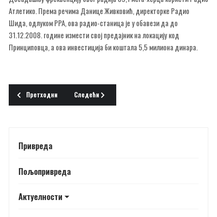
Атлетико. Према речима Данице Живковић, директорке Радио
Шида, одлуком РРА, ова радио-станица је у обавези да до
31.12.2008. године измести свој предајник на локацију код
Принциповца, а ова инвестиција би коштала 5,5 милиона динара.
Претходни чланак: ДОДЕЉЕНИ СЕРТИФИКАТИ
Следећи чланак: ТЕКУ РАДОВИ
Претходни
Следећи
Привреда
Пољопривреда
Актуелности