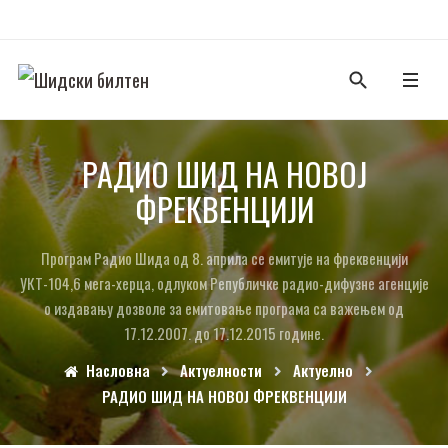
РАДИО ШИД НА НОВОЈ
ФРЕКВЕНЦИЈИ
Програм Радио Шида од 8. априла се емитује на фреквенцији
УКТ-104,6 мега-херца, одлуком Републичке радио-дифузне агенције
о издавању дозволе за емитовање програма са важењем од
17.12.2007. до 17.12.2015 године.
Насловна
Актуелности
Актуелно
РАДИО ШИД НА НОВОЈ ФРЕКВЕНЦИЈИ