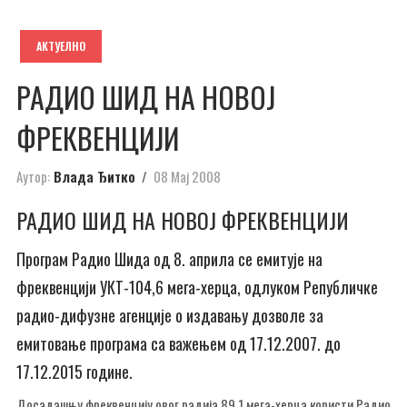
АКТУЕЛНО
РАДИО ШИД НА НОВОЈ
ФРЕКВЕНЦИЈИ
Аутор:
Влада Ђитко
08 Мај 2008
РАДИО ШИД НА НОВОЈ ФРЕКВЕНЦИЈИ
Програм Радио Шида од 8. априла се емитује на
фреквенцији УКТ-104,6 мега-херца, одлуком Републичке
радио-дифузне агенције о издавању дозволе за
емитовање програма са важењем од 17.12.2007. до
17.12.2015 године.
Досадашњу фреквенцију овог радија 89,1 мега-херца користи Радио