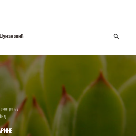
 Шумановић
разматрању
 Шид
АРИНЕ