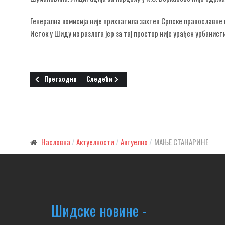
Генерална комисија није прихватила захтев Српске православн
Исток у Шиду из разлога јер за тај простор није урађен урбанист
Претходни чланак: 50 ЛИЦА ДАЛО КРВ
Следећи чланак: ПЕХАРИ ВАТРОГАСНОМ ПОДМ
Претходни
Следећи
Насловна
Актуелности
Актуелно
МАЊЕ СТАНАРИНЕ
Шидске новине -