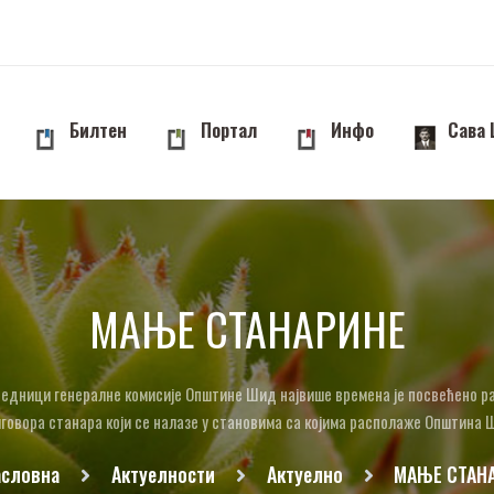
Билтен
Портал
Инфо
Сава
МАЊЕ СТАНАРИНЕ
седници генералне комисије Општине Шид највише времена је посвећено 
говора станара који се налазе у становима са којима располаже Општина
асловна
Актуелности
Актуелно
МАЊЕ СТАН