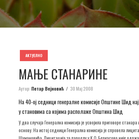
АКТУЕЛНО
МАЊЕ СТАНАРИНЕ
Аутор:
Петар Вејновић
30 Мај 2008
На 40-ој седници генералне комисије Општине Шид нај
у становима са којима располаже Општина Шид
У два случаја Генерална комисија је усвојила приговоре станара
основу. На истој седници Генерална комисија је спровела лицит
Шумановића. Лицитација за парцелу у К.О. Беркасово није одржан