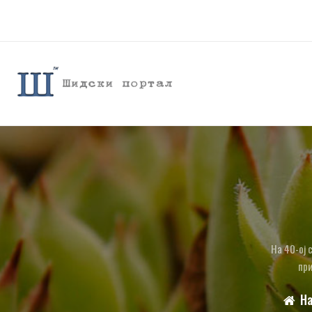
На 40-ој 
при
Н