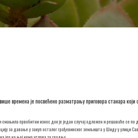
више времена је посвећено разматрању приговора станара који 
 и смањила првобитни износ док је један случај одложен и решаваће се по 
ацију за давање у закуп осталог грађевинског земљишта у Шиду у улици Са
а јер на њој нема услова за градњу.