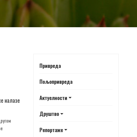
Привреда
Пољопривреда
Актуелности
се налазе
Друштво
другом
ве
Репортаже