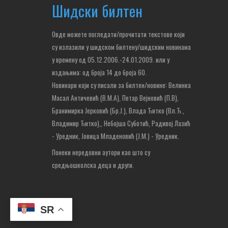
Шидски билтен
Овде можете погледати/прочитати текстове који
су излазили у шидском билтену/шидским новинама
у времену од 05.12.2006.-24.01.2009. или у
издањима: од броја 14 до броја 60.
Новинари који су писали за билтен/новине: Велинка
Масал Античевић (В.М.А), Петар Вејновић (П.В),
Бранимирка Јерковић (Бр.Ј.), Влада Ђитко (Вл.Ђ.,
Владимир Ђитко),
, Небојша Суботић,
Радивој Лазић
- Уредник, Јовица Младеновић (Ј.М.) - Уредник.
Понеки нередовни аутори као што су
средњошколска деца и други.
SR