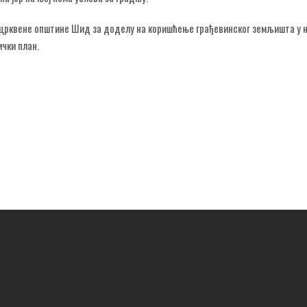
е црквене општине Шид за доделу на коришћење грађевинског земљишта у 
ички план.
ЛАТКУ