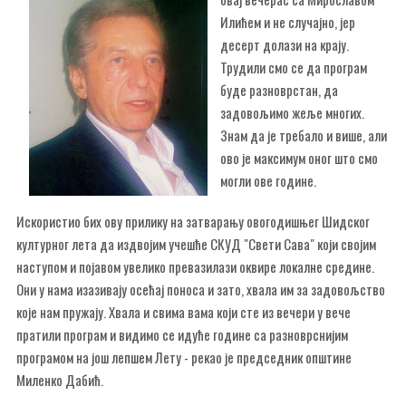
Илићем и не случајно, јер
десерт долази на крају.
Трудили смо се да програм
буде разноврстан, да
задовољимо жеље многих.
Знам да је требало и више, али
ово је максимум оног што смо
могли ове године.
Искористио бих ову прилику на затварању овогодишњег Шидског
културног лета да издвојим учешће СКУД "Свети Сава" који својим
наступом и појавом увелико превазилази оквире локалне средине.
Они у нама изазивају осећај поноса и зато, хвала им за задовољство
које нам пружају. Хвала и свима вама који сте из вечери у вече
пратили програм и видимо се идуће године са разноврснијим
програмом на још лепшем Лету - рекао је председник општине
Миленко Дабић.