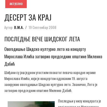
АКТУЕЛНО
ДЕСЕРТ ЗА КРАЈ
Аутор:
В.М.А.
19 Септембар 2008
ПОСЛЕДЊЕ ВЕЧЕ ШИДСКОГ ЛЕТА
Овогодишње Шидско културно лето на концерту
Мирослава Илића затворио председник општине Миленко
Дабић
Шиђани су још једном угостили познатог певача народне музике
Мирослава Илића, који је концертом одржаним 19. августа
заокружио овогодишње Шидско културно лето. Званично, Лето је
затворио председник општине Миленко Дабић.
Последњи у низу концерата је
овај вечерас са Мирославом