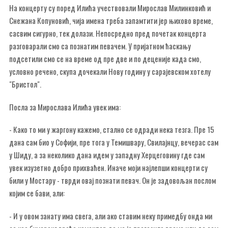
На концерту су поред Илића учествовали Мирослав Милинковић и
Снежана Копуновић, чија имена треба запамтити јер њихово време,
сасвим сигурно, тек долази. Непосредно пред почетак концерта
разговарали смо са познатим певачем. У пријатном ћаскању
подсетили смо се на време од пре две и по деценије када смо,
условно речено, скупа дочекали Нову годину у сарајевском хотелу
"Бристол".
Посла за Мирослава Илића увек има:
- Како то ми у жаргону кажемо, стално се одради нека тезга. Пре 15
дана сам био у Софији, пре тога у Темишвару, Свилајнцу, вечерас сам
у Шиду, а за неколико дана идем у западну Херцеговину где сам
увек изузетно добро прихваћен. Иначе моји најлепши концерти су
били у Мостару - тврди овај познати певач. Он је задовољан послом
којим се бави, али:
- И у овом занату има свега, али ако ставим неку примедбу онда ми