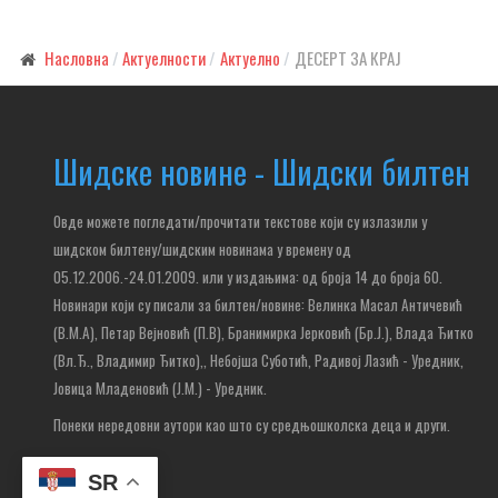
Насловна
Актуелности
Актуелно
ДЕСЕРТ ЗА КРАЈ
Шидске новине - Шидски билтен
Овде можете погледати/прочитати текстове који су излазили у
шидском билтену/шидским новинама у времену од
05.12.2006.-24.01.2009. или у издањима: од броја 14 до броја 60.
Новинари који су писали за билтен/новине: Велинка Масал Античевић
(В.М.А), Петар Вејновић (П.В), Бранимирка Јерковић (Бр.Ј.), Влада Ђитко
(Вл.Ђ., Владимир Ђитко),
, Небојша Суботић,
Радивој Лазић - Уредник,
Јовица Младеновић (Ј.М.) - Уредник.
Понеки нередовни аутори као што су средњошколска деца и други.
SR