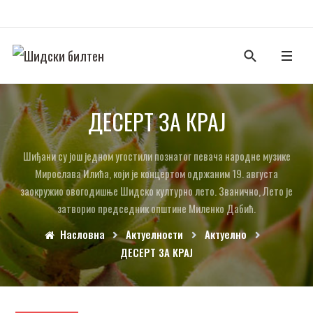
ДЕСЕРТ ЗА КРАЈ
Шиђани су још једном угостили познатог певача народне музике
Мирослава Илића, који је концертом одржаним 19. августа
заокружио овогодишње Шидско културно лето. Званично, Лето је
затворио председник општине Миленко Дабић.
Насловна
Актуелности
Актуелно
ДЕСЕРТ ЗА КРАЈ