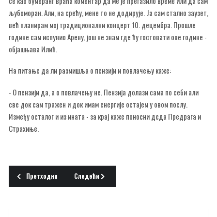
се као бумеранг враћа коментар да ме је прегазило време или да сам
љубоморан. Али, на срећу, мене то не додирује. Ја сам стално заузет,
већ планирам мој традиционални концерт 10. децембра. Прошле
године сам испунио Арену, још не знам где ћу гостовати ове године -
објашњава Илић.
На питање да ли размишља о пензији и повлачењу каже:
- О пензији да, а о повлачењу не. Пензија долази сама по себи али
све док сам тражен и док имам енергије остајем у овом послу.
Између осталог и из ината - за крај каже поносни деда Предрага и
Страхиње.
Претходни чланак: ИКОНА ЗА ЈУБИЛЕЈ
Следећи чланак: УРЕЂЕЊЕ ПАРКА
Претходни
Следећи