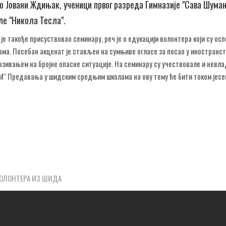
 о Јовани Ждињак, ученици првог разреда Гимназије "Сава Шуман
ле "Никола Тесла".
је такође присуствовао семинару, реч је о едукацији волонтера који су о
а. Посебан акценат је стављен на сумњиве огласе за посао у иностранст
зивањем на бројне опасне ситуације. На семинару су учествовале и невл
ИОМ" Предавања у шидским средњим школама на ову тему ће бити током јесе
ВОЛОНТЕРА ИЗ ШИДА