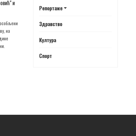
овић" и
Репортаже
способљени
Здравство
ву, на
адине
Култура
ни.
Спорт