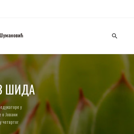
 Шумановић
ИЗ ШИДА
 едукаторе у
е о Јовани
у четвртог