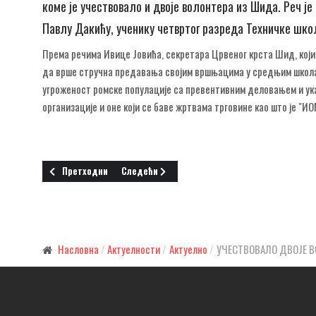
коме је учествовало и двоје волонтера из Шида. Реч је
Павлу Дакићу, ученику четвртог разреда Техничке шко
Према речима Ивице Јовића, секретара Црвеног крста Шид, који 
да врше стручна предавања својим вршњацима у средњим школам
угроженост ромске популације са превентивним деловањем и ука
организације и оне који се баве жртвама трговине као што је "
Претходни чланак: СРЕЂИВАЊЕ ПУТЕВА И ГРОБЉА
Следећи чланак: ИКОНА ЗА ЈУБИЛЕЈ
Претходни
Следећи
Насловна
Актуелности
Актуелно
УЧЕСТВОВАЛО ДВОЈЕ 