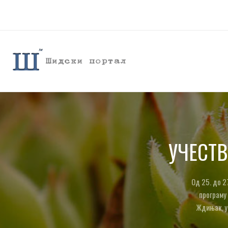
УЧЕСТВ
Од 25. до 2
програму 
Ждињак, у