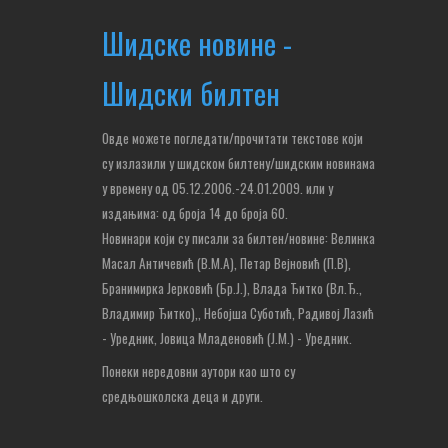
Шидске новине -
Шидски билтен
Овде можете погледати/прочитати текстове који
су излазили у шидском билтену/шидским новинама
у времену од 05.12.2006.-24.01.2009. или у
издањима: од броја 14 до броја 60.
Новинари који су писали за билтен/новине: Велинка
Масал Античевић (В.М.А), Петар Вејновић (П.В),
Бранимирка Јерковић (Бр.Ј.), Влада Ђитко (Вл.Ђ.,
Владимир Ђитко),
, Небојша Суботић,
Радивој Лазић
- Уредник, Јовица Младеновић (Ј.М.) - Уредник.
Понеки нередовни аутори као што су
средњошколска деца и други.