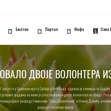
Билтен
Портал
Инфо
Сава
ОВАЛО ДВОЈЕ ВОЛОНТЕРА 
7. августа у Црвеном крсту Србије у Београду, одржан је семинар за будуће
трговине људима на коме је учествовало и двоје волонтера из Шида. Реч ј
ченици првог разреда Гимназије "Сава Шумановић" и Павлу Дакићу, ученик
разреда Техничке школе