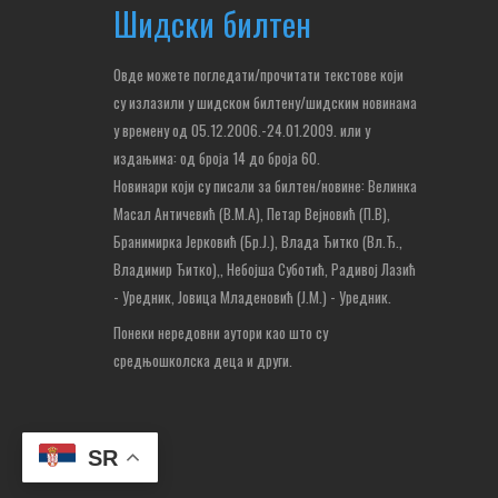
Шидски билтен
Овде можете погледати/прочитати текстове који
су излазили у шидском билтену/шидским новинама
у времену од 05.12.2006.-24.01.2009. или у
издањима: од броја 14 до броја 60.
Новинари који су писали за билтен/новине: Велинка
Масал Античевић (В.М.А), Петар Вејновић (П.В),
Бранимирка Јерковић (Бр.Ј.), Влада Ђитко (Вл.Ђ.,
Владимир Ђитко),
, Небојша Суботић,
Радивој Лазић
- Уредник, Јовица Младеновић (Ј.М.) - Уредник.
Понеки нередовни аутори као што су
средњошколска деца и други.
SR