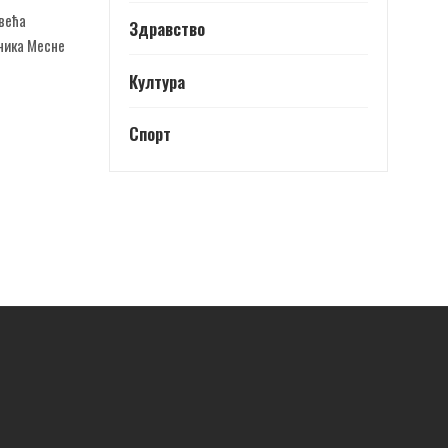
јвећа
Здравство
дника Месне
Култура
Спорт