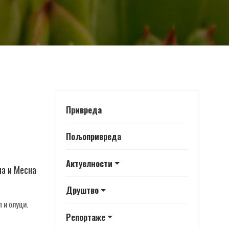
Привреда
Пољопривреда
Актуелности
ла и Месна
Друштво
 и олуци.
Репортаже