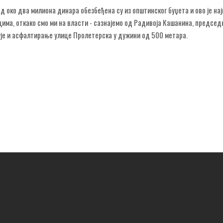
д око два милиона динара обезбеђена су из општинског буџета и ово је на
цима, откако смо ми на власти - сазнајемо од Радивоја Кашанина, предсе
љује и асфалтирање улице Пролетерска у дужини од 500 метара.