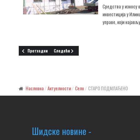
Средства у износу о
инвестиција у Илин
управе, који најав
Претходни чланак: АСФАЛТ "ТЕЖАК" 48 МИЛИОНА ДИНАРА
Следећи чланак: УСКОРО САОБРАЋАЈНИ ЗНАЦИ
Претходни
Следећи
Насловна
Актуелности
Село
СТАРО ПОДМЛАЂЕНО
Шидске новине -