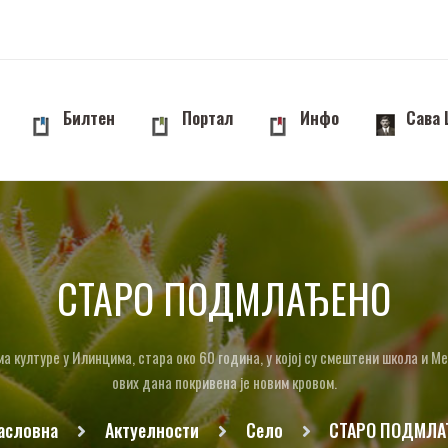
Билтен
Портал
Инфо
Сава
СТАРО ПОДМЛАЂЕНО
а културе у Илинцима, стара око 60 година, у којој су смештени школа и Ме
ових дана покривена је новим кровом.
асловна
Актуелности
Село
СТАРО ПОДМЛА