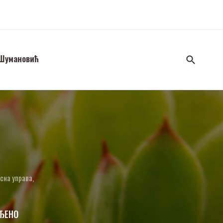
 Шумановић
сна управа,
ЂЕНО