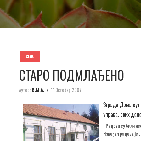
СЕЛО
СТАРО ПОДМЛАЂЕНО
Аутор:
В.М.А.
11 Октобар 2007
Зграда Дома култ
управа, ових дан
- Радови су били не
Извођач радова је 