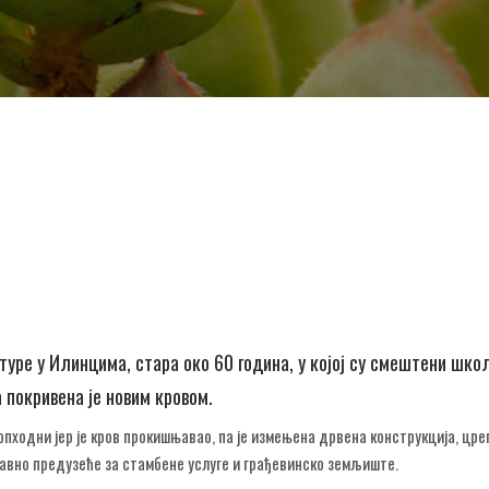
уре у Илинцима, стара око 60 година, у којој су смештени шко
а покривена је новим кровом.
опходни јер је кров прокишњавао, па је измењена дрвена конструкција, цреп
Јавно предузеће за стамбене услуге и грађевинско земљиште.