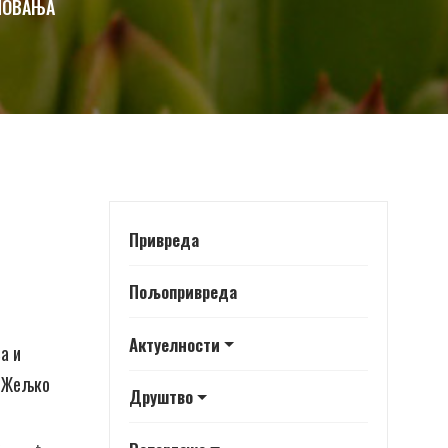
НОВАЊА
Привреда
Пољопривреда
Актуелности
а и
е Жељко
Друштво