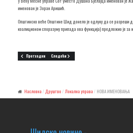
У Већу Месне управе Сот уместо Душана Бјелајца именован је Ж
именован је Зоран Аришић.
Општинско веће Општине Шид донело је одлуку да се разреши 
коалиционом споразуму припада ова функција) предложио је за 
Претходни чланак: КЊИГЕ ЗА ЂАКЕ
Следећи чланак: НЕКА СВЕТЛИ И ТРЕБА ДА СВ
Претходни
Следећи
Насловна
Друштво
Локална управа
НОВА ИМЕНОВАЊА
Шидске новине -