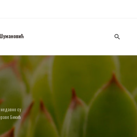
 Шумановић
 недавно су
праве Бикић