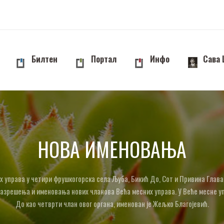
Билтен
Портал
Инфо
Сава
НОВА ИМЕНОВАЊА
х управа у четири фрушкогорска села Љуба, Бикић До, Сот и Привина Глава
азрешења и именовања нових чланова Већа месних управа. У Веће месне у
До као четврти члан овог органа, именован је Жељко Благојевић.