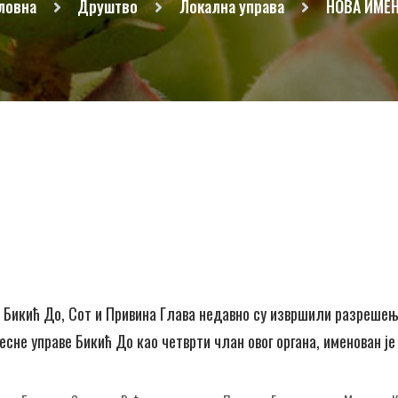
ловна
Друштво
Локална управа
НОВА ИМЕ
 Бикић До, Сот и Привина Глава недавно су извршили разрешењ
есне управе Бикић До као четврти члан овог органа, именован ј