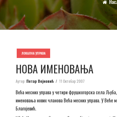
Нас
ЛОКАЛНА УПРАВА
НОВА ИМЕНОВАЊА
Аутор:
Петар Вејновић
11 Октобар 2007
Већа месних управа у четири фрушкогорска села Љуба,
именовања нових чланова Већа месних управа. У Веће м
Благојевић.