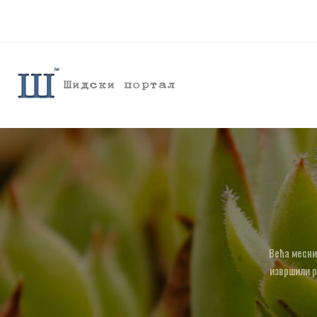
Већа месни
извршили р