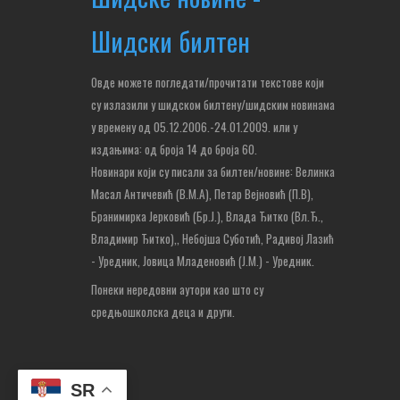
Шидски билтен
Овде можете погледати/прочитати текстове који
су излазили у шидском билтену/шидским новинама
у времену од 05.12.2006.-24.01.2009. или у
издањима: од броја 14 до броја 60.
Новинари који су писали за билтен/новине: Велинка
Масал Античевић (В.М.А), Петар Вејновић (П.В),
Бранимирка Јерковић (Бр.Ј.), Влада Ђитко (Вл.Ђ.,
Владимир Ђитко),
, Небојша Суботић,
Радивој Лазић
- Уредник, Јовица Младеновић (Ј.М.) - Уредник.
Понеки нередовни аутори као што су
средњошколска деца и други.
SR