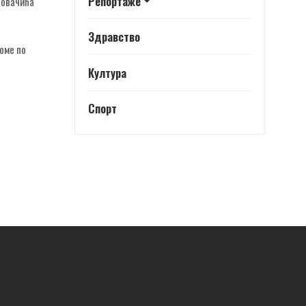
Репортаже
Ковачића
Здравство
оме по
Култура
Спорт