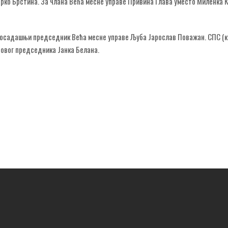
арко Брстина. За члана Већа месне управе Привина Глава уместо Миленка 
досадашњи председник Већа месне управе Љуба Јарослав Поважан. СПС (к
новог председника Јанка Белана.
ЕТЛИ