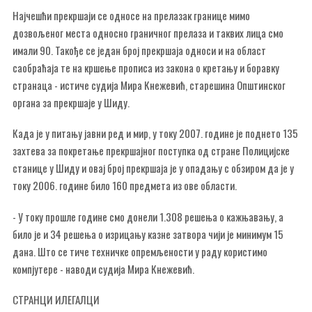
Најчешћи прекршаји се односе на прелазак границе мимо
дозвољеног места односно граничног прелаза и таквих лица смо
имали 90. Такође се један број прекршаја односи и на област
саобраћаја те на кршење прописа из закона о кретању и боравку
странаца - истиче судија Мира Кнежевић, старешина Општинског
органа за прекршаје у Шиду.
Када је у питању јавни ред и мир, у току 2007. године је поднето 135
захтева за покретање прекршајног поступка од стране Полицијске
станице у Шиду и овај број прекршаја је у опадању с обзиром да је у
току 2006. године било 160 предмета из ове области.
- У току прошле године смо донели 1.308 решења о кажњавању, а
било је и 34 решења о изрицању казне затвора чији је минимум 15
дана. Што се тиче техничке опремљености у раду користимо
компјутере - наводи судија Мира Кнежевић.
СТРАНЦИ ИЛЕГАЛЦИ