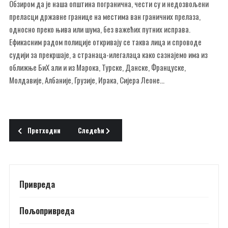
Обзиром да је наша општина погранична, чести су и недозвољени
преласци државне границе на местима ван граничних прелаза,
односно преко њива или шума, без важећих путних исправа.
Ефикасним радом полиције откривају се таква лица и спроводе
судији за прекршаје, а странаца-илегалаца како сазнајемо има из
оближње БиХ али и из Марока, Турске, Данске, Француске,
Молдавије, Албаније, Грузије, Ирака, Сијера Леоне...
Претходни чланак: Радују се апотеци
Следећи чланак: ДОДЕЉЕНЕ ЈУБИЛАРНЕ НАГРАДЕ
Претходни
Следећи
Привреда
Пољопривреда