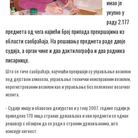
имао је
укупно у
раду 2.177
предмета од чега највећи број припада прекршајима из
области саобраћаја. На решавању предмета раде двоје
судија, а орган чине и два дактилографа и два радника
писарнице.
Што се тиче саобраћаја, најчешћи прекршаји су управљање возилом
под дејством алкохола, управљање технички неисправним возилом,
нерегистрованим возилом као и управљање без положеног возачког
испита.
- Судије имају и обавезно дежурство и у току 2007. године судији је
приведено 170 лица страних држављана и ови предмети се одмах
решавају с обзиром да се ради о страним држављанима, што
изискује хитност.