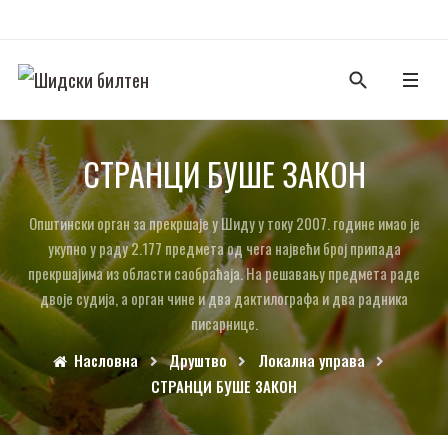
СТРАНЦИ БУШЕ ЗАКОН
Општински орган за прекршаје у Шиду у току 2007. године имао је
укупно у раду 2.177 предмета од чега највећи број припада
прекршајима из области саобраћаја. На решавању предмета раде
двоје судија, а орган чине и два дактилографа и два радника
писарнице.
Насловна
Друштво
Локална управа
СТРАНЦИ БУШЕ ЗАКОН