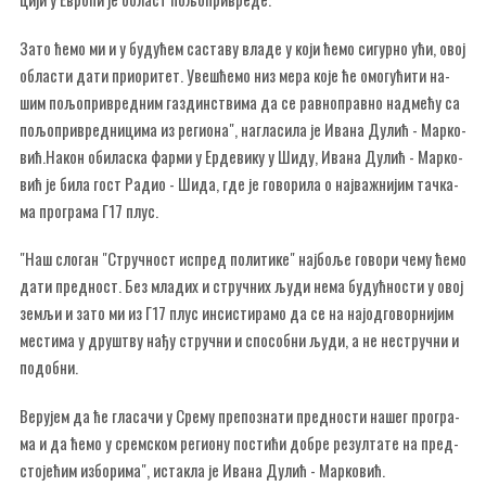
За­то ће­мо ми и у бу­ду­ћем са­ста­ву вла­де у ко­ји ће­мо си­гур­но ући, овој
обла­сти да­ти при­о­ри­тет. Уве­шће­мо низ ме­ра ко­је ће омо­гу­ћи­ти на­
шим по­љо­при­вред­ним га­здин­стви­ма да се рав­но­прав­но над­ме­ћу са
по­љо­при­вред­ни­ци­ма из ре­ги­о­на", на­гла­си­ла је Ива­на Ду­лић - Мар­ко­
вић.На­кон оби­ла­ска фар­ми у Ер­де­ви­ку у Ши­ду, Ива­на Ду­лић - Мар­ко­
вић је би­ла гост Ра­дио - Ши­да, где је го­во­ри­ла о нај­ва­жни­јим тач­ка­
ма про­гра­ма Г17 плус.
"Наш сло­ган "Струч­ност ис­пред по­ли­ти­ке" нај­бо­ље го­во­ри че­му ће­мо
да­ти пред­ност. Без мла­дих и струч­них љу­ди не­ма бу­дућ­но­сти у овој
зе­мљи и за­то ми из Г17 плус ин­си­сти­ра­мо да се на нај­од­го­вор­ни­јим
ме­сти­ма у дру­штву на­ђу струч­ни и спо­соб­ни љу­ди, а не не­струч­ни и
по­доб­ни.
Ве­ру­јем да ће гла­са­чи у Сре­му пре­по­зна­ти пред­но­сти на­шег про­гра­
ма и да ће­мо у срем­ском ре­ги­о­ну по­сти­ћи до­бре ре­зул­та­те на пред­
сто­је­ћим из­бо­ри­ма", ис­та­кла је Ива­на Ду­лић - Мар­ко­вић.