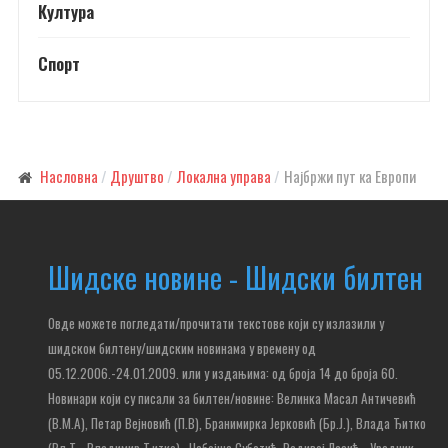
Култура
Спорт
Насловна
Друштво
Локална управа
Нај­бр­жи пут ка Евро­пи
Шидске новине - Шидски билтен
Овде можете погледати/прочитати текстове који су излазили у
шидском билтену/шидским новинама у времену од
05.12.2006.-24.01.2009. или у издањима: од броја 14 до броја 60.
Новинари који су писали за билтен/новине: Велинка Масал Античевић
(В.М.А), Петар Вејновић (П.В), Бранимирка Јерковић (Бр.Ј.), Влада Ђитко
(Вл.Ђ., Владимир Ђитко),
, Небојша Суботић,
Радивој Лазић - Уредник,