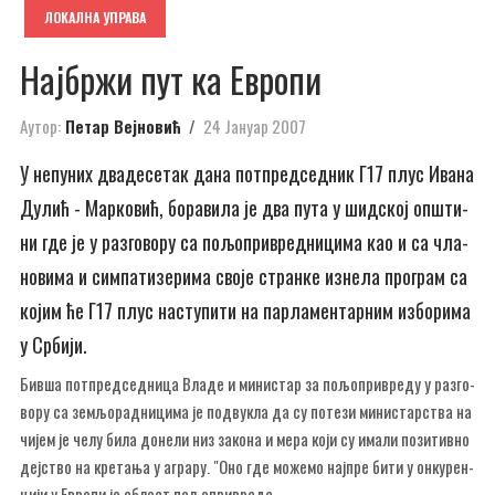
ЛОКАЛНА УПРАВА
Нај­бр­жи пут ка Евро­пи
Аутор:
Петар Вејновић
24 Јануар 2007
У не­пу­них два­де­се­так да­на пот­пред­сед­ник Г17 плус Ива­на
Ду­лић - Мар­ко­вић, бо­ра­ви­ла је два пу­та у шид­ској оп­шти­
ни где је у раз­го­во­ру са по­љо­при­вред­ни­ци­ма као и са чла­
но­ви­ма и сим­па­ти­зе­ри­ма сво­је стран­ке из­не­ла про­грам са
ко­јим ће Г17 плус на­сту­пи­ти на пар­ла­мен­тар­ним из­бо­ри­ма
у Ср­би­ји.
Бив­ша пот­пред­сед­ни­ца Вла­де и ми­ни­стар за по­љо­при­вре­ду у раз­го­
во­ру са зе­мљо­рад­ни­ци­ма је под­ву­кла да су по­те­зи ми­ни­стар­ства на
чи­јем је че­лу би­ла до­не­ли низ за­ко­на и ме­ра ко­ји су има­ли по­зи­тив­но
деј­ство на кре­та­ња у агра­ру. "Оно где мо­же­мо нај­пре би­ти у он­ку­рен­
ци­ји у Евро­пи је област по­љо­при­вре­де.