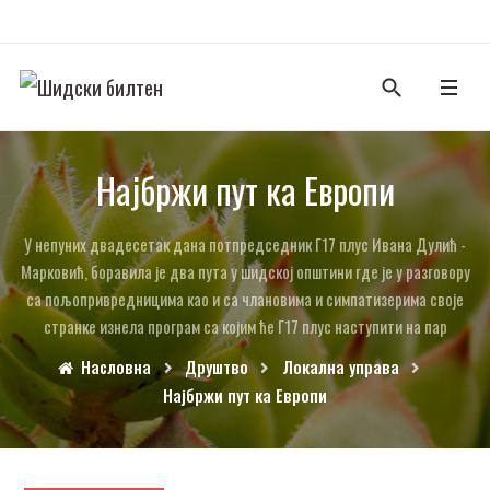
Нај­бр­жи пут ка Евро­пи
У не­пу­них два­де­се­так да­на пот­пред­сед­ник Г17 плус Ива­на Ду­лић -
Мар­ко­вић, бо­ра­ви­ла је два пу­та у шид­ској оп­шти­ни где је у раз­го­во­ру
са по­љо­при­вред­ни­ци­ма као и са чла­но­ви­ма и сим­па­ти­зе­ри­ма сво­је
стран­ке из­не­ла про­грам са ко­јим ће Г17 плус на­сту­пи­ти на пар­
Насловна
Друштво
Локална управа
Нај­бр­жи пут ка Евро­пи