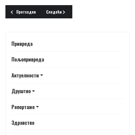
Претходни чланак: Осма сед­ми­ца Скуп­шти­не оп­шти­не Шид
Следећи чланак: ИЗЈАВА ПРЕДСЕДНИЦЕ СКУПШТ
Претходни
Следећи
Привреда
Пољопривреда
Актуелности
Друштво
Репортаже
Здравство