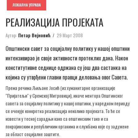
ЛОКАЛНА УПРАВА
РЕАЛИЗАЦИЈА ПРОЈЕКАТА
Аутор:
Петар Вејновић
29 Март 2008
Општински савет за социјалну политику у нашој општини
интензивирао је своје активности протеклих дана. Након
конститутивне седнице одржана су још два састанка на
којима су утврђени главни правци деловања овог Савета.
Према речима Љиљане Јосић (из хуманитарне организације
"Пријатељи" у Сремској Митровици), иначе ментора Општинског
савета за социјалну политику у нашој општини, у наредном периоду
се очекује конкретна реализација неколико пројеката. То ће се
извести у тесној сарадњи како са општинским тако и са
покрајинским и републичким органима и службама које су задужене
за област социјалне заштите.