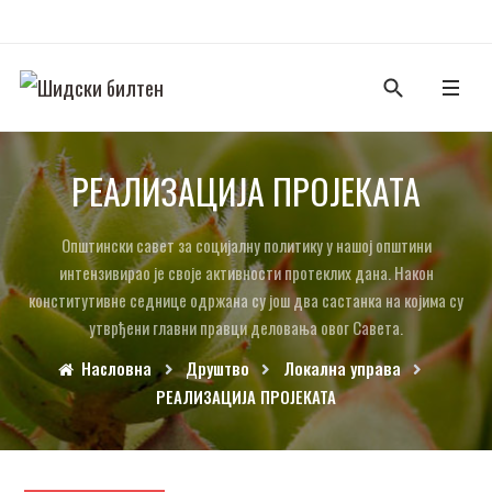
РЕАЛИЗАЦИЈА ПРОЈЕКАТА
Општински савет за социјалну политику у нашој општини
интензивирао је своје активности протеклих дана. Након
конститутивне седнице одржана су још два састанка на којима су
утврђени главни правци деловања овог Савета.
Насловна
Друштво
Локална управа
РЕАЛИЗАЦИЈА ПРОЈЕКАТА