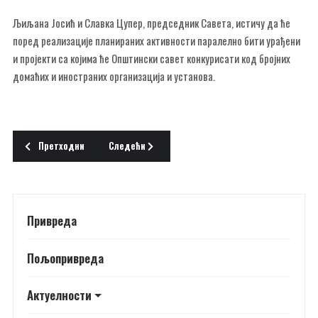
Љиљана Јосић и Славка Цупер, председник Савета, истичу да ће
поред реализације планираних активности паралелно бити урађени
и пројекти са којима ће Општински савет конкурисати код бројних
домаћих и иностраних организација и установа.
Претходни чланак: ПРЕДСТАВНИЦИ ОПШТИНЕ У ГИБАРЦУ
Следећи чланак: НЕДЕЉА ПРАВОСЛАВЉА
Претходни
Следећи
Привреда
Пољопривреда
Актуелности