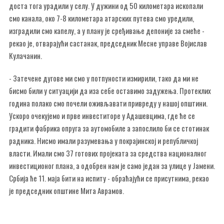
доста тога урадили у селу. У дужини од 50 километара ископали
смо канала, око 7-8 километара атарских путева смо уредили,
изградили смо капелу, а у плану је сређивање депоније за смеће -
рекао је, отварајући састанак, председник Месне управе Војислав
Кулачанин.
- Затечене дугове ми смо у потпуности измирили, тако да ми не
бисмо били у ситуацији да иза себе оставимо задужења. Протеклих
година полако смо почели оживљавати привреду у нашој општини.
Ускоро очекујемо и прве инвеститоре у Адашевцима, где ће се
градити фабрика опруга за аутомобиле а запослило би се стотинак
радника. Нисмо имали разумевања у покрајинској и републичкој
власти. Имали смо 37 готових пројеката за средства националног
инвестиционог плана, а одобрен нам је само један за улице у Јамени.
Србија ће 11. маја бити на испиту - обраћајући се присутнима, рекао
је председник општине Мита Аврамов.