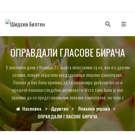
ОПРАВДАЛИ ГЛАСОВЕ БИРАЧА
У ловачком дому у Вашици 23. марта мештанима су се, као и у другим
селима, поново обратили представници локалне самоуправе.
Поново је ово била прилика да се анализира урађени посао и
предоче планови следећих активности. Исто тако била је ово
прилика да се представницима локалне самоуправе, на челу с
Насловна
Друштво
Локална управа
ОПРАВДАЛИ ГЛАСОВЕ БИРАЧА