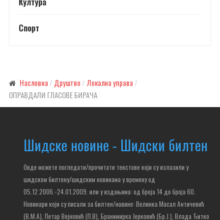
Култура
Спорт
Насловна
Друштво
Локална управа
ОПРАВДАЛИ ГЛАСОВЕ БИРАЧА
Шидске новине - Шидски билтен
Овде можете погледати/прочитати текстове који су излазили у
шидском билтену/шидским новинама у времену од
05.12.2006.-24.01.2009. или у издањима: од броја 14 до броја 60.
Новинари који су писали за билтен/новине: Велинка Масал Античевић
(В.М.А), Петар Вејновић (П.В), Бранимирка Јерковић (Бр.Ј.), Влада Ђитко