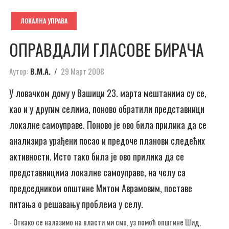
ЛОКАЛНА УПРАВА
ОПРАВДАЛИ ГЛАСОВЕ БИРАЧА
Аутор:
В.М.А.
29 Март 2008
У ловачком дому у Вашици 23. марта мештанима су се,
као и у другим селима, поново обратили представници
локалне самоуправе. Поново је ово била прилика да се
анализира урађени посао и предоче планови следећих
активности. Исто тако била је ово прилика да се
представницима локалне самоуправе, на челу са
председником општине Митом Аврамовим, поставе
питања о решавању проблема у селу.
- Откако се налазимо на власти ми смо, уз помоћ општине Шид,