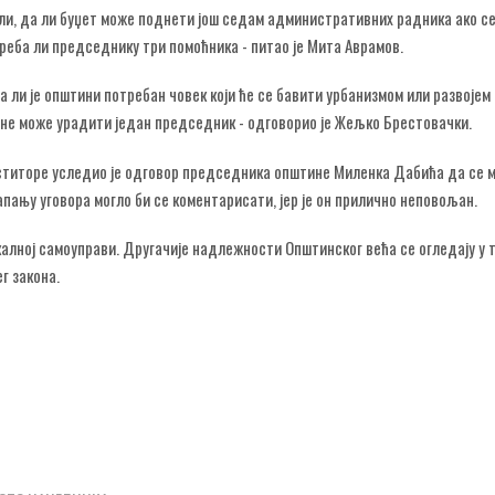
 али, да ли буџет може поднети још седам административних радника ако се
реба ли председнику три помоћника - питао је Мита Аврамов.
а ли је општини потребан човек који ће се бавити урбанизмом или развојем
о не може урадити један председник - одговорио је Жељко Брестовачки.
ститоре уследио је одговор председника општине Миленка Дабића да се 
лапању уговора могло би се коментарисати, јер је он прилично неповољан.
калној самоуправи. Другачије надлежности Општинског већа се огледају у 
г закона.
НИХ ПРЕДУЗЕЋА