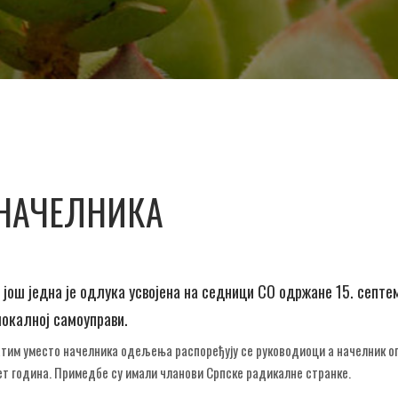
 НАЧЕЛНИКА
још једна је одлука усвојена на седници СО одржане 15. септе
окалној самоуправи.
атим уместо начелника одељења распоређују се руководиоци а начелник 
пет година. Примедбе су имали чланови Српске радикалне странке.