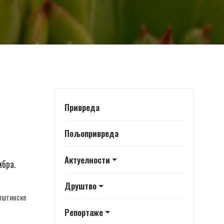
Привреда
Пољопривреда
Актуелности
мбра.
Друштво
општинске
Репортаже