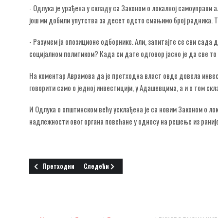
- Одлука је урађена у складу са Законом о локалној самоуправи
још ми добили упутства за десет одсто смањимо број радника. Т
- Разумем ја опозиционе одборнике. Али, запитајте се сви сада д
социјалном политиком? Када си дате одговор јасно је да све т
На коментар Аврамова да је претходна власт овде довела инве
говорити само о једној инвестицији, у Адашевцима, а и о том ск
И Одлука о општинском већу усклађена је са новим Законом о ло
надлежности овог органа повећане у односу на решење из раније
Претходни чланак: ШТА СА ЗАТЕЧЕНИМ ДУГОВИМА?
Следећи чланак: ИМЕНОВАНИ ДИРЕКТОРИ ЈАВ
Претходни
Следећи