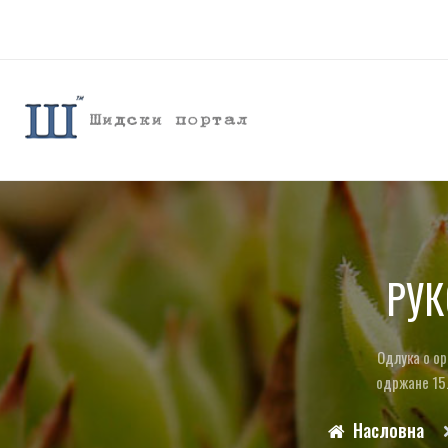
РУК
Одлука о ор
одржане 15.
Насловна