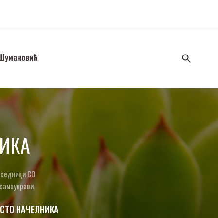
 Шумановић
НИКА
а седници СО
 самоуправи.
СТО НАЧЕЛНИКА