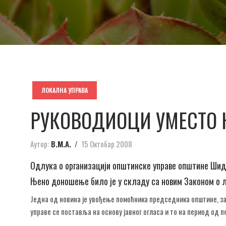
ЛОКАЛНА УПРАВА
РУКОВОДИОЦИ УМЕСТО
Аутор:
В.М.А.
15 Октобар 2008
Одлука о организацији општинске управе општине Шид 
Њено доношење било је у складу са новим Законом о л
Једна од новина је увођење помоћника председника општине, з
управе се поставља на основу јавног огласа и то на период од 