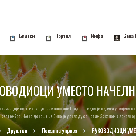
Билтен
Портал
Инфо
Сава
ОВОДИОЦИ УМЕСТО НАЧЕЛ
ганизацији општинске управе општине Шид још једна је одлука усвојена н
 септембра. Њено доношење било је у складу са новим Законом о локалној
Друштво
Локална управа
РУКОВОДИОЦИ УМЕ