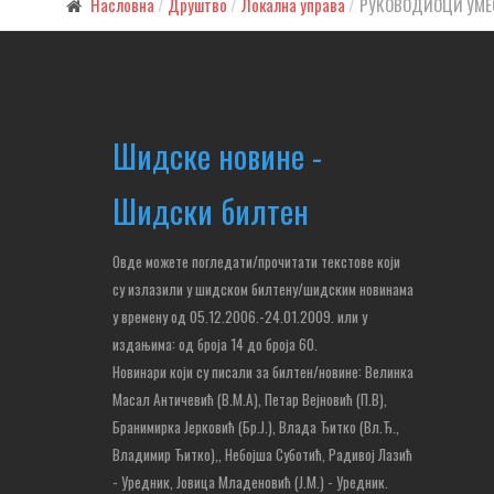
Насловна
Друштво
Локална управа
РУКОВОДИОЦИ УМЕ
Шидске новине -
Шидски билтен
Овде можете погледати/прочитати текстове који
су излазили у шидском билтену/шидским новинама
у времену од 05.12.2006.-24.01.2009. или у
издањима: од броја 14 до броја 60.
Новинари који су писали за билтен/новине: Велинка
Масал Античевић (В.М.А), Петар Вејновић (П.В),
Бранимирка Јерковић (Бр.Ј.), Влада Ђитко (Вл.Ђ.,
Владимир Ђитко),
, Небојша Суботић,
Радивој Лазић
- Уредник, Јовица Младеновић (Ј.М.) - Уредник.