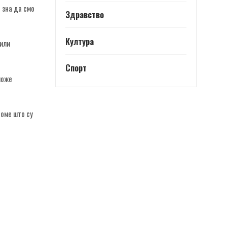
 зна да смо
Здравство
Култура
 или
Спорт
може
томе што су