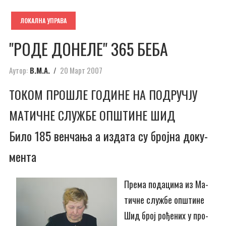
ЛОКАЛНА УПРАВА
"РО­ДЕ ДО­НЕ­ЛЕ" 365 БЕ­БА
Аутор:
В.М.А.
20 Март 2007
ТО­КОМ ПРО­ШЛЕ ГО­ДИ­НЕ НА ПОД­РУЧ­ЈУ
МА­ТИЧ­НЕ СЛУ­ЖБЕ ОП­ШТИ­НЕ ШИД
Би­ло 185 вен­ча­ња а из­да­та су број­на до­ку­
мен­та
Пре­ма по­да­ци­ма из Ма­
тич­не слу­жбе оп­шти­не
Шид број ро­ђе­них у про­