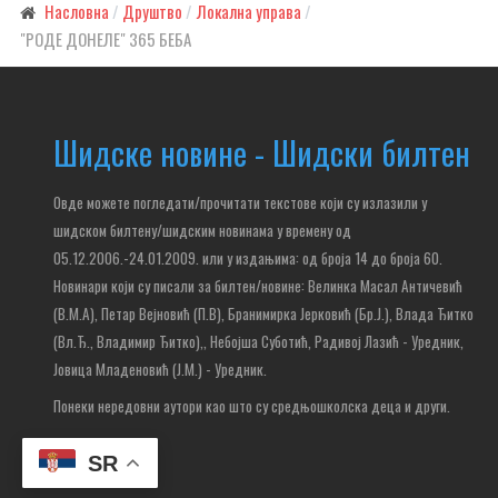
Насловна
Друштво
Локална управа
"РО­ДЕ ДО­НЕ­ЛЕ" 365 БЕ­БА
Шидске новине - Шидски билтен
Овде можете погледати/прочитати текстове који су излазили у
шидском билтену/шидским новинама у времену од
05.12.2006.-24.01.2009. или у издањима: од броја 14 до броја 60.
Новинари који су писали за билтен/новине: Велинка Масал Античевић
(В.М.А), Петар Вејновић (П.В), Бранимирка Јерковић (Бр.Ј.), Влада Ђитко
(Вл.Ђ., Владимир Ђитко),
, Небојша Суботић,
Радивој Лазић - Уредник,
Јовица Младеновић (Ј.М.) - Уредник.
Понеки нередовни аутори као што су средњошколска деца и други.
SR