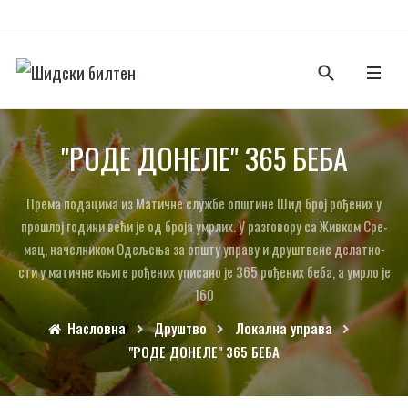
"РО­ДЕ ДО­НЕ­ЛЕ" 365 БЕ­БА
Пре­ма по­да­ци­ма из Ма­тич­не слу­жбе оп­шти­не Шид број ро­ђе­них у
про­шлој го­ди­ни ве­ћи је од бро­ја умр­лих. У раз­го­во­ру са Жив­ком Сре­
мац, на­чел­ни­ком Оде­ље­ња за оп­шту упра­ву и дру­штве­не де­лат­но­
сти у ма­тич­не књи­ге ро­ђе­них упи­са­но је 365 ро­ђе­них бе­ба, а умр­ло је
160
Насловна
Друштво
Локална управа
"РО­ДЕ ДО­НЕ­ЛЕ" 365 БЕ­БА