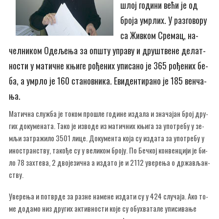
шлој го­ди­ни ве­ћи је од
бро­ја умр­лих. У раз­го­во­ру
са Жив­ком Сре­мац, на­
чел­ни­ком Оде­ље­ња за оп­шту упра­ву и дру­штве­не де­лат­
но­сти у ма­тич­не књи­ге ро­ђе­них упи­са­но је 365 ро­ђе­них бе­
ба, а умр­ло је 160 ста­нов­ни­ка. Еви­ден­ти­ра­но је 185 вен­ча­
ња.
Ма­тич­на слу­жба је то­ком про­шле го­ди­не из­да­ла и зна­ча­јан број дру­
гих до­ку­ме­на­та. Та­ко је из­во­де из ма­тич­них књи­га за упо­тре­бу у зе­
мљи за­тра­жи­ло 3501 ли­це. До­ку­мен­та ко­ја су из­да­та за упо­тре­бу у
ино­стран­ству, та­ко­ђе су у ве­ли­ком бро­ју. По Беч­кој кон­вен­ци­ји је би­
ло 78 зах­те­ва, 2 дво­је­зич­на а из­да­то је и 2112 уве­ре­ња о др­жа­вљан­
ству.
Уве­ре­ња и по­твр­де за раз­не на­ме­не из­да­ти су у 424 слу­ча­ја. Ако то­
ме до­да­мо низ дру­гих ак­тив­но­сти ко­је су об­у­хва­та­ле упи­си­ва­ње