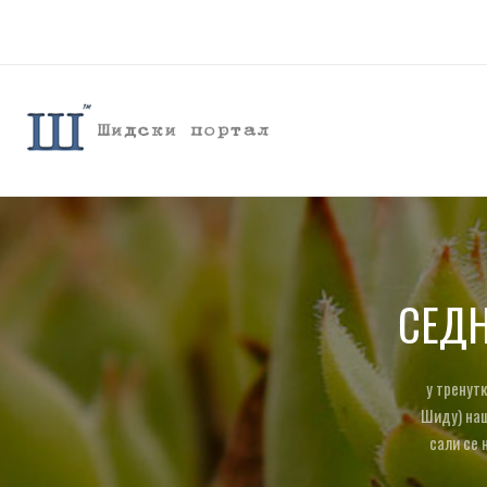
СЕД
у тренутк
Шиду) наш
сали се 