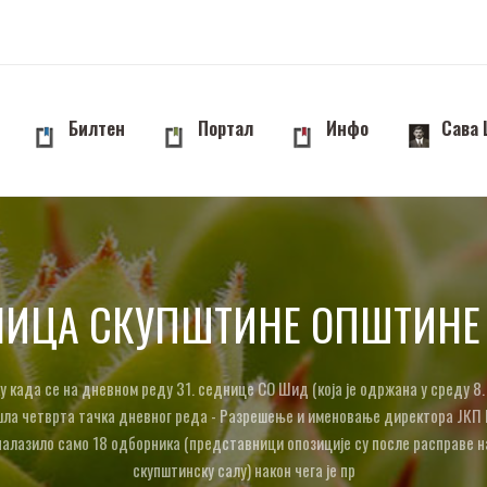
Билтен
Портал
Инфо
Сава
НИЦА СКУПШТИНЕ ОПШТИНЕ
у када се на дневном реду 31. седнице СО Шид (која је одржана у среду 8.
ла четврта тачка дневног реда - Разрешење и именовање директора ЈКП
налазило само 18 одборника (представници опозиције су после расправе 
скупштинску салу) након чега је пр