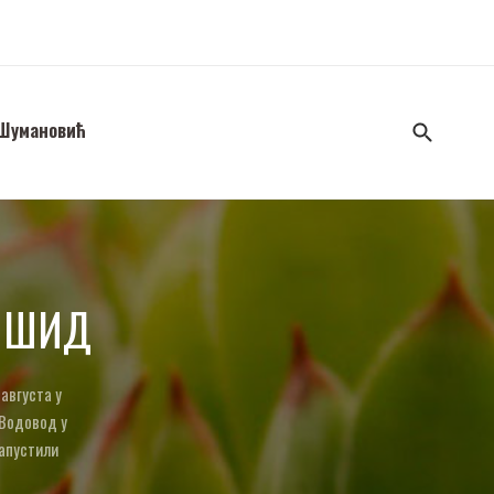
 Шумановић
 ШИД
 августа у
 Водовод у
напустили