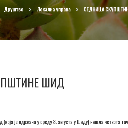
Друштво
Локална управа
СЕДНИЦА СКУПШТИ
ОПШТИНЕ ШИД
 (која је одржана у среду 8. августа у Шиду) нашла четврта та