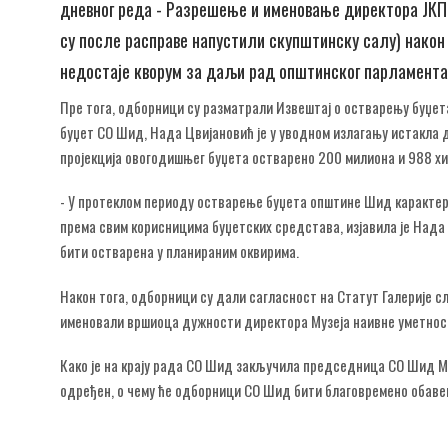
дневног реда - Разрешење и именовање директора ЈКП
су после расправе напустили скупштинску салу) нако
недостаје кворум за даљи рад општинског парламента
Пре тога, одборници су разматрали Извештај о остварењу буџе
буџет СО Шид, Нада Цвијановић је у уводном излагању истакла д
пројекција овогодишњег буџета остварено 200 милиона и 988 х
- У протеклом периоду остварење буџета општине Шид каракте
према свим корисницима буџетских средстава, изјавила је Нада 
бити остварена у планираним оквирима.
Након тога, одборници су дали сагласност на Статут Галерије с
именовали вршиоца дужности директора Музеја наивне уметнос
Како је на крају рада СО Шид закључила председница СО Шид М
одређен, о чему ће одборници СО Шид бити благовремено обаве