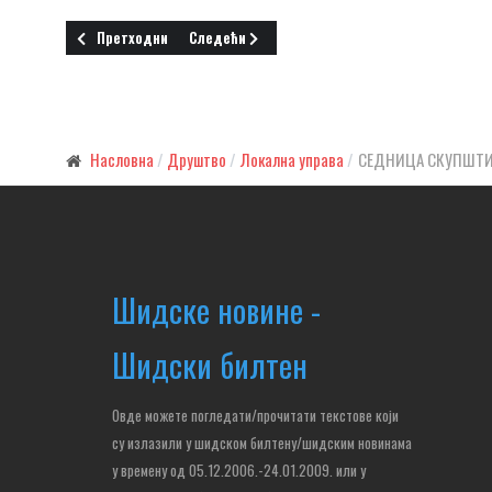
Претходни чланак: КАТРАН ИСТОПЉЕН У ОПШТИНСКОЈ КАСИ
Следећи чланак: НОВА РАДНА МЕСТА НА ПОМО
Претходни
Следећи
Насловна
Друштво
Локална управа
СЕДНИЦА СКУПШТ
Шидске новине -
Шидски билтен
Овде можете погледати/прочитати текстове који
су излазили у шидском билтену/шидским новинама
у времену од 05.12.2006.-24.01.2009. или у