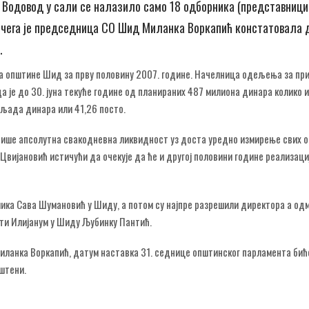
 Водовод у сали се налазило само 18 одборника (представници
н чега је председница СО Шид Миланка Воркапић констатовала 
.
та општине Шид за прву половину 2007. године. Начелница одељења за пр
а је до 30. јуна текуће године од планираних 487 милиона динара колико 
иљада динара или 41,26 посто.
рише апсолутна свакодневна ликвидност уз доста уредно измирење свих 
Цвијановић истичући да очекује да ће и другој половини године реализаци
лика Сава Шумановић у Шиду, а потом су најпре разрешили директора а од
ти Илијанум у Шиду Љубинку Пантић.
иланка Воркапић, датум наставка 31. седнице општинског парламента бић
штени.