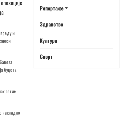
 опозиције
Репортаже
да
Здравство
ивреду и
Култура
износи
Спорт
обавеза
ја буџета
мах затим
е накнадно