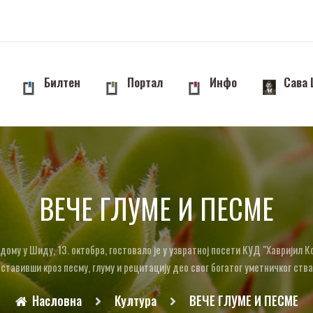
Билтен
Портал
Инфо
Сава
ВЕЧЕ ГЛУМЕ И ПЕСМЕ
дому у Шиду, 13. октобра, гостовало је у узвратној посети КУД "Хавријил 
ставивши кроз песму, глуму и рецитацију део свог богатог уметничког ств
Насловна
Култура
ВЕЧЕ ГЛУМЕ И ПЕСМЕ