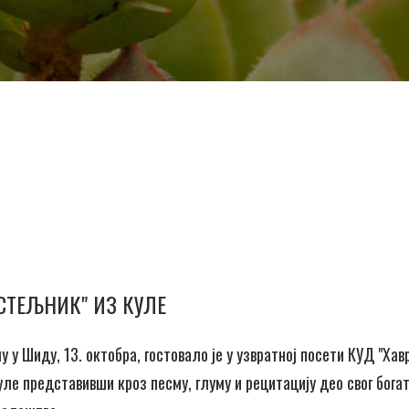
СТЕЉНИК" ИЗ КУЛЕ
 у Шиду, 13. октобра, гостовало је у узвратној посети КУД "Хав
ле представивши кроз песму, глуму и рецитацију део свог богат