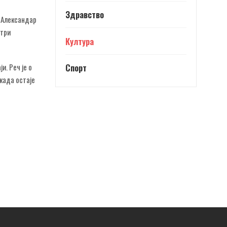
Здравство
е Александар
отри
Култура
. Реч је о
Спорт
када остаје