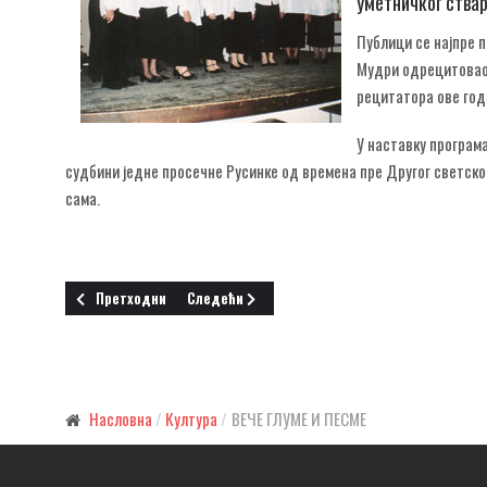
уметничког ства
Публици се најпре 
Мудри одрецитовао 
рецитатора ове год
У наставку програма
судбини једне просечне Русинке од времена пре Другог светско
сама.
Претходни чланак: ДВАНАЕСТИ "САВИНИ ПУТЕВИ"
Следећи чланак: СТЕПЕНИЦЕ ДО ВЕЧНОСТИ
Претходни
Следећи
Насловна
Култура
ВЕЧЕ ГЛУМЕ И ПЕСМЕ