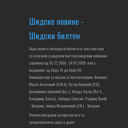
Шидске новине -
Шидски билтен
Овде можете погледати/прочитати текстове који
су излазили у шидском билтену/шидским новинама
у времену од 05.12.2006.-24.01.2009. или у
издањима: од броја 14 до броја 60.
Новинари који су писали за билтен/новине: Велинка
Масал Античевић (В.М.А), Петар Вејновић (П.В),
Бранимирка Јерковић (Бр.Ј.), Влада Ђитко (Вл.Ђ.,
Владимир Ђитко),
, Небојша Суботић,
Радивој Лазић
- Уредник, Јовица Младеновић (Ј.М.) - Уредник.
Понеки нередовни аутори као што су
средњошколска деца и други.