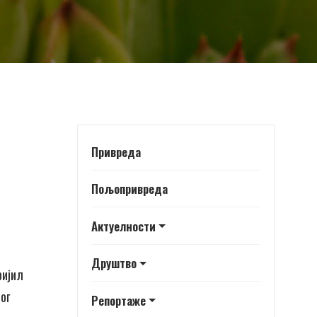
Привреда
Пољопривреда
Актуелности
Друштво
ријил
ог
Репортаже