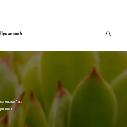
 Шумановић
Костељник" из
аралаштва.