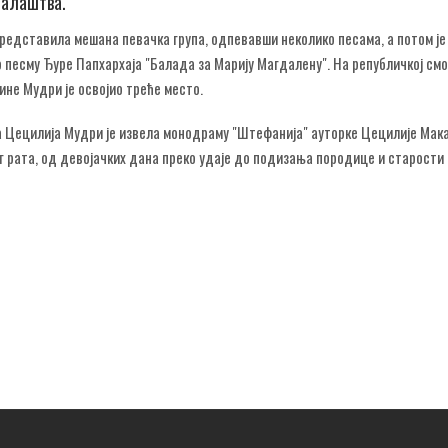
ралаштва.
представила мешана певачка група, одпевавши неколико песама, а потом ј
песму Ђуре Папхархаја "Балада за Марију Магдалену". На републичкој см
ине Мудри је освојио треће место.
 Цецилија Мудри је извела монодраму "Штефанија" ауторке Цецилије Макаји
г рата, од девојачких дана преко удаје до подизања породице и старости 