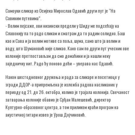
Самоуки сликар из Осијека Мирослав Одавић други пут је “На
Савиним путевима”.
- Волим пејсаже, ови низински предели у Шиду ме подсећају на
Славонију па то радо сликам и сматрам да то радим солидно. Баш
као и Сава и ја волим мотиве са поља, шума, само што ја волим и
воду, што Шумановић није сликао. Како сам по други пут учесник ове
колоније претпостављам да смо домаћини и ја нашли неку
заједничку нит. Радо ћу поново доћи – уверава нас Одавић.
Након шестодневног дружења и рада за сликаре и посетиоце у
згради ДДОР-а припремљена је изложба радова насликаних у
периоду од 21. до 26. октобра, колико је трајала колонија. Свечаност
затварања колоније обавио је Срђан Малешевић, директор
Културно-образовног центра, а том приликом краћи програм на
акустичној гитари извео је Урош Дојчиновић.