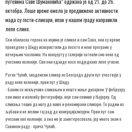
путевима Саве Шумановића” одржана је од 21. до 26.
октобра. Лоше време омело је предвижене активности
мада су гости-сликари, ипак у нашем граду направили
лепе слике.
Сем обиласка терена на којима је сликао и сам Сава, они су време
проведено у Шиду искористили да посете и неке програме у
вечерњим часовима. На концерту у галерији затекли смо неке од
учесника колоније. Сви они одавде носе подједнако лепе утиске.
Ратко Чупић, академски сликар из Београда други пут учествује у
раду неке колоније, први пут у Шиду.
- Бавим се искључиво сликањем и нешто мање дизајном. У фебруару
сам имао и изложбу фотографија, које сам снимио у Њујорку. Од
сликања тешко да могу да живе и реномирани сликари. То радим из
љубави и не желим тај рад да комерцијализујем. Први пут сам
учесник ове колоније, а она ме је заинтересовала, јер много знам о
Савином раду - прича Чупић.