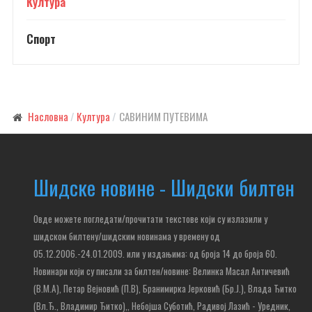
Култура
Спорт
Насловна
Култура
САВИНИМ ПУТЕВИМА
Шидске новине - Шидски билтен
Овде можете погледати/прочитати текстове који су излазили у
шидском билтену/шидским новинама у времену од
05.12.2006.-24.01.2009. или у издањима: од броја 14 до броја 60.
Новинари који су писали за билтен/новине: Велинка Масал Античевић
(В.М.А), Петар Вејновић (П.В), Бранимирка Јерковић (Бр.Ј.), Влада Ђитко
(Вл.Ђ., Владимир Ђитко),
, Небојша Суботић,
Радивој Лазић - Уредник,