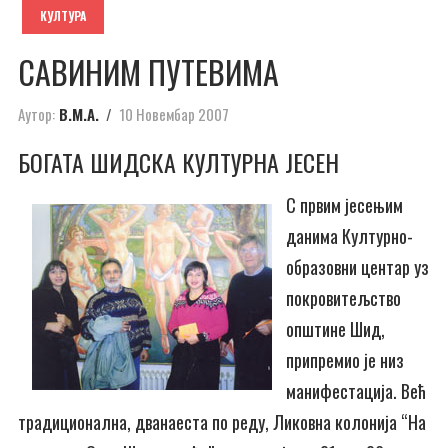
КУЛТУРА
САВИНИМ ПУТЕВИМА
Аутор:
В.М.А.
10 Новембар 2007
БОГАТА ШИДСКА КУЛТУРНА ЈЕСЕН
С првим јесењим
данима Културно-
образовни центар уз
покровитељство
општине Шид,
припремио је низ
манифестација. Већ
традиционална, дванаеста по реду, Ликовна колонија “На