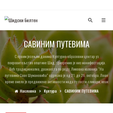
САВИНИМ ПУТЕВИМА
С првим јесењим данима Културно-образовни центар уз
покровитељство општине Шид, припремио је низ манифестација.
Већ традиционална, дванаеста по реду, Ликовна колонија “На
путевима Саве Шумановића” одржана је од 21. до 26. октобра. Лоше
време омело је предвижене активности мада су гости-сликари, ипак
Насловна
Култура
САВИНИМ ПУТЕВИМА