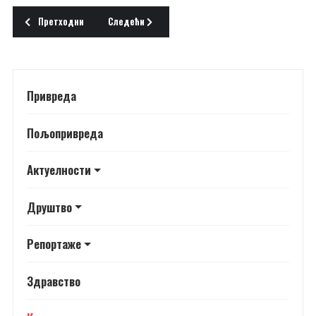
Претходни чланак: СЕЋАЊЕ НА ФИЛИПА ВИШЊИЋА
Следећи чланак: ПОКЛОН ШИЂАНИМА
Претходни
Следећи
Привреда
Пољопривреда
Актуелности
Друштво
Репортаже
Здравство