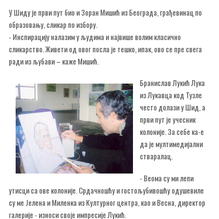
У Шиду је први пут био и Зоран Мишић из Београда, грађевинац по
образовању, сликар по избору.
- Инспирацију налазим у људима и највише волим класично
сликарство. Живети од овог посла је тешко, ипак, ово се пре свега
ради из љубави – каже Мишић.
Бранислав Лукић Лука
из Лукавца код Тузле
често долази у Шид, а
први пут је учесник
колоније. За себе ка-е
да је мултимедијални
стваралац.
- Веома су ми лепи
утисци са ове колоније. Срдачношћу и гостољубивошћу одушевиле
су ме Јелена и Миленка из Културног центра, као и Весна, директор
галерије - износи своје импресије Лукић.