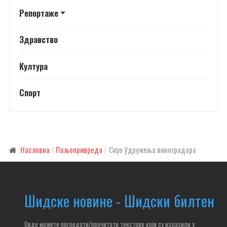
Репортаже
Здравство
Култура
Спорт
Насловна
Пољопривреда
Скуп Удружења виноградара
Шидске новине - Шидски билтен
Овде можете погледати/прочитати текстове који су излазили у