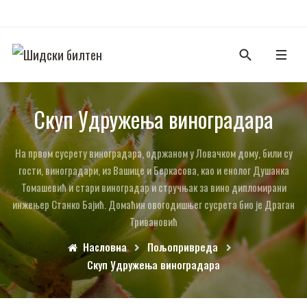
Скуп Удружења виноградара
На првом сусрету виноградара, одржаном у Ловачком дому, били су
гости, виноградари, из Вашице и Беркасова, као и енолог Душанка
Томашевић и стари виноградар и стручњак за вино дипломирани
инжењер Станко Бајић. Домаћин овогодишњег сусрета био је Драган
Тривановић
Насловна
Пољопривреда
Скуп Удружења виноградара