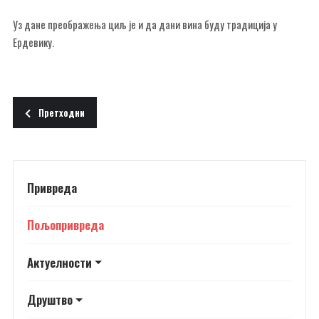
Уз дане преображења циљ је и да дани вина буду традиција у
Ердевику.
Претходни чланак: Узгој свиња Бачинци
Претходни
Привреда
Пољопривреда
Актуелности
Друштво