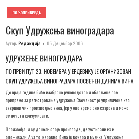
ПОЉОПРИВРЕДА
Скуп Удружења виноградара
Аутор:
Редакција
05 Децембар 2006
УДРУЖЕЊЕ ВИНОГРАДАРА
ПО ПРВИ ПУТ 23. НОВЕМБРА У ЕРДЕВИКУ ЈЕ ОРГАНИЗОВАН
СКУП УДРУЖЕЊА ВИНОГРАДАРА ПОСВЕЋЕН ДАНИМА ВИНА
До краја године биће изабрано руководство и обављене све
припреме за регистровање удружења.Свечаност је уприличена као
завршни чин производње вина, јер у ово време оно сазрева и може
се почети конзумирати.
Произвођачи су донели своје производе, дегустирали их и
оцењивали. А уз то, наравно, била је вечера и музика. Удружење