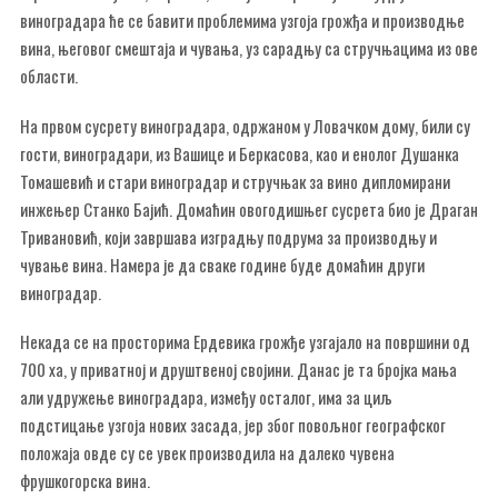
виноградара ће се бавити проблемима узгоја грожђа и производње
вина, његовог смештаја и чувања, уз сарадњу са стручњацима из ове
области.
На првом сусрету виноградара, одржаном у Ловачком дому, били су
гости, виноградари, из Вашице и Беркасова, као и енолог Душанка
Томашевић и стари виноградар и стручњак за вино дипломирани
инжењер Станко Бајић. Домаћин овогодишњег сусрета био је Драган
Тривановић, који завршава изградњу подрума за производњу и
чување вина. Намера је да сваке године буде домаћин други
виноградар.
Некада се на просторима Ердевика грожђе узгајало на површини од
700 ха, у приватној и друштвеној својини. Данас је та бројка мања
али удружење виноградара, између осталог, има за циљ
подстицање узгоја нових засада, јер због повољног географског
положаја овде су се увек производила на далеко чувена
фрушкогорска вина.