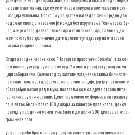
усле­ди­ла је ко­ор­ди­ни­ра­на ак­ци­ја по­ли­циј­ских и сна­га жан­дар­ме­ри­је
на свим пунк­то­ви­ма, где су се сто­ча­ри по­ву­кли а по­ста­вље­на ме­ха­
ни­за­ци­ја укло­ње­на. Ова­ко би у нај­кра­ћем из­гле­дао фи­ниш јед­не дво­
не­дељ­не епо­пе­је, на­зо­ви­мо је мо­жда без из­ру­ги­ва­ња "сви­њар­ска бу­
на", али је ствар да­ле­ко сло­же­ни­ја и ком­пли­ко­ва­ни­ја, па ће­мо у да­
љем тек­сту бар де­ли­мич­но да­ти це­ло­ви­ти­ји од­го­вор на отво­ре­на
пи­та­ња уз­га­ји­ва­ча сви­ња.
Ста­ра на­род­на из­ре­ка ка­же. "Не го­ји се пра­се уочи Бо­жи­ћа", а за со­
бом но­си по­у­ку ко­ју су по све­му су­де­ћи мно­ги у овој ак­ту­ел­ној си­ту­а­
ци­ји за­бо­ра­ви­ли. Ко­ли­ко год су зах­те­ви уз­га­ји­ва­ча сви­ња би­ли ло­ги­
чан сплет окол­но­сти, због угро­же­не ег­зи­стен­ци­је, јер је у пот­пу­но­сти
обез­вре­ђен њи­хов рад и му­ка, по­ста­вља се и са дру­ге стра­не пи­та­
ње ко­ли­ко су они и ре­ал­ни. Це­на то­вље­ни­ка се фор­ми­ра на тр­жи­шту,
па је ле­тос би­ла и пре­ко 100 ди­на­ра за ки­ло­грам пр­ве кла­се, док су
пра­сад у по­је­ди­ним мо­мен­ти­ма би­ла и до це­лих 200 ди­на­ра за ки­ло­
грам жи­ве ва­ге.
Уз ово нај­ве­ћи број сто­ча­ра у овој си­ту­а­ци­ји уз­га­ји­ва­ча сви­ња ни­је