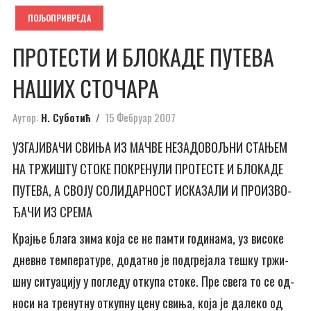
ПОЉОПРИВРЕДА
ПРО­ТЕ­СТИ И БЛО­КА­ДЕ ПУ­ТЕ­ВА
НА­ШИХ СТО­ЧА­РА
Аутор:
Н. Суботић
15 Фебруар 2007
УЗ­ГА­ЈИ­ВА­ЧИ СВИ­ЊА ИЗ МА­ЧВЕ НЕ­ЗА­ДО­ВОЉ­НИ СТА­ЊЕМ
НА ТР­ЖИ­ШТУ СТО­КЕ ПО­КРЕ­НУ­ЛИ ПРО­ТЕ­СТЕ И БЛО­КА­ДЕ
ПУ­ТЕ­ВА, А СВО­ЈУ СО­ЛИ­ДАР­НОСТ ИС­КА­ЗА­ЛИ И ПРО­ИЗ­ВО­
ЂА­ЧИ ИЗ СРЕ­МА
Крај­ње бла­га зи­ма ко­ја се не пам­ти го­ди­на­ма, уз ви­со­ке
днев­не тем­пе­ра­ту­ре, до­дат­но је под­гре­ја­ла те­шку тр­жи­
шну си­ту­а­ци­ју у по­гле­ду от­ку­па сто­ке. Пре све­га то се од­
но­си на тре­нут­ну от­куп­ну це­ну сви­ња, ко­ја је да­ле­ко од