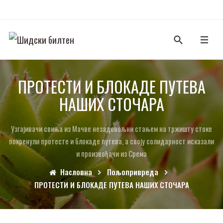
ПРО­ТЕ­СТИ И БЛО­КА­ДЕ ПУ­ТЕ­ВА
НА­ШИХ СТО­ЧА­РА
Уз­га­ји­ва­чи сви­ња из Ма­чве не­за­до­вољ­ни ста­њем на тр­жи­шту сто­ке
по­кре­ну­ли про­те­сте и бло­ка­де пу­те­ва, а сво­ју со­ли­дар­ност ис­ка­за­ли
и про­из­во­ђа­чи из Сре­ма
Насловна
Пољопривреда
ПРО­ТЕ­СТИ И БЛО­КА­ДЕ ПУ­ТЕ­ВА НА­ШИХ СТО­ЧА­РА