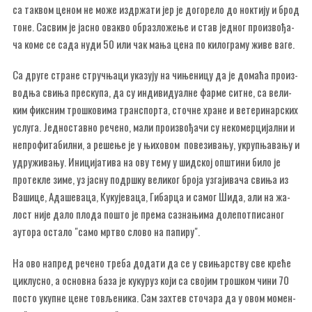
са та­квом це­ном не мо­же из­др­жа­ти јер је до­го­ре­ло до нок­ти­ју и брод
то­не. Са­свим је ја­сно ова­кво обра­зло­же­ње и став јед­ног про­из­во­ђа­
ча ко­ме се са­да ну­ди 50 или чак ма­ња це­на по ки­ло­гра­му жи­ве ва­ге.
Са дру­ге стра­не струч­ња­ци ука­зу­ју на чи­ње­ни­цу да је до­ма­ћа про­из­
вод­ња сви­ња пре­ску­па, да су ин­ди­ви­ду­ал­не фар­ме сит­не, са ве­ли­
ким фик­сним тро­шко­ви­ма тран­спор­та, сточ­не хра­не и ве­те­ри­нар­ских
услу­га. Јед­но­став­но ре­че­но, ма­ли про­из­во­ђа­чи су не­ко­мер­ци­јал­ни и
не­про­фи­та­бил­ни, а ре­ше­ње је у њи­хо­вом по­ве­зи­ва­њу, укруп­ња­ва­њу и
удру­жи­ва­њу. Ини­ци­ја­ти­ва на ову те­му у шид­ској оп­шти­ни би­ло је
про­те­кле зи­ме, уз ја­сну по­др­шку ве­ли­ког бро­ја уз­га­ји­ва­ча сви­ња из
Ва­ши­це, Ада­ше­ва­ца, Ку­ку­је­ва­ца, Ги­бар­ца и са­мог Ши­да, али на жа­
лост ни­је да­ло пло­да по­што је пре­ма са­зна­њи­ма до­ле­пот­пи­са­ног
ауто­ра оста­ло "са­мо мр­тво сло­во на па­пи­ру".
На ово на­пред ре­че­но тре­ба до­да­ти да се у сви­њар­ству све кре­ће
ци­клу­сно, а основ­на ба­за је ку­ку­руз ко­ји са сво­јим тро­шком чи­ни 70
по­сто укуп­не це­не то­вље­ни­ка. Сам зах­тев сто­ча­ра да у овом мо­мен­