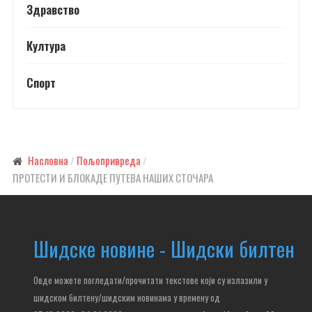
Здравство
Култура
Спорт
Насловна
Пољопривреда
ПРО­ТЕ­СТИ И БЛО­КА­ДЕ ПУ­ТЕ­ВА НА­ШИХ СТО­ЧА­РА
Шидске новине - Шидски билтен
Овде можете погледати/прочитати текстове који су излазили у
шидском билтену/шидским новинама у времену од