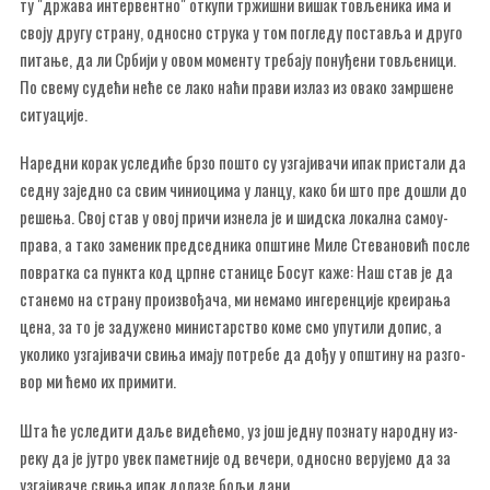
ту "др­жа­ва ин­тер­вент­но" от­ку­пи тр­жи­шни ви­шак то­вље­ни­ка има и
сво­ју дру­гу стра­ну, од­но­сно стру­ка у том по­гле­ду по­ста­вља и дру­го
пи­та­ње, да ли Ср­би­ји у овом мо­мен­ту тре­ба­ју по­ну­ђе­ни то­вље­ни­ци.
По све­му су­де­ћи не­ће се ла­ко на­ћи пра­ви из­лаз из ова­ко за­мр­ше­не
си­ту­а­ци­је.
На­ред­ни ко­рак усле­ди­ће бр­зо по­што су уз­га­ји­ва­чи ипак при­ста­ли да
сед­ну за­јед­но са свим чи­ни­о­ци­ма у лан­цу, ка­ко би што пре до­шли до
ре­ше­ња. Свој став у овој при­чи из­не­ла је и шид­ска ло­кал­на са­мо­у­
пра­ва, а та­ко за­ме­ник пред­сед­ни­ка оп­шти­не Ми­ле Сте­ва­но­вић по­сле
по­врат­ка са пунк­та код црп­не ста­ни­це Бо­сут ка­же: Наш став је да
ста­не­мо на стра­ну про­из­во­ђа­ча, ми не­ма­мо ин­ге­рен­ци­је кре­и­ра­ња
це­на, за то је за­ду­же­но ми­ни­стар­ство ко­ме смо упу­ти­ли до­пис, а
уко­ли­ко уз­га­ји­ва­чи сви­ња има­ју по­тре­бе да до­ђу у оп­шти­ну на раз­го­
вор ми ће­мо их при­ми­ти.
Шта ће усле­ди­ти да­ље ви­де­ће­мо, уз још јед­ну по­зна­ту на­род­ну из­
ре­ку да је ју­тро увек па­мет­ни­је од ве­че­ри, од­но­сно ве­ру­је­мо да за
уз­га­ји­ва­че сви­ња ипак до­ла­зе бо­љи да­ни.