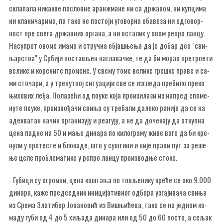
скла­па­ла ни­ка­кве по­слов­не аран­жма­не ни са др­жа­вом, ни куп­ци­ма
ни кла­ни­ча­ри­ма, па та­ко не по­сто­ји уго­вор­на оба­ве­за ни од­го­вор­
ност пре све­га др­жав­них ор­га­на, а ни оста­лих у овом ре­про лан­цу.
На­су­прот ово­ме има­мо и струч­на об­ја­шње­ња да је до­бар део "сви­
њар­ства" у Ср­би­ји по­ста­вљен на­гла­вач­ке, те да би мо­рао пре­тр­пе­ти
ве­ли­ке и ко­ре­ни­те про­ме­не. У све­му то­ме ве­ли­ке гре­шке пра­ве и са­
ми сто­ча­ри, а у тре­нут­ној си­ту­а­ци­ји све се из­гле­да пре­би­ло пре­ко
њи­хо­вих ле­ђа. По­ла­зе­ћи од по­у­ке ко­ја про­из­и­ла­зи из на­пред спо­ме­
ну­те по­у­ке, про­из­во­ђа­чи сви­ња су тре­ба­ли да­ле­ко ра­ни­је да се на
аде­ква­тан на­чин ор­га­ни­зу­ју и ре­а­гу­ју, а не да до­че­ка­ју да от­куп­на
це­на пад­не на 50 и ма­ње ди­на­ра по ки­ло­гра­му жи­ве ва­ге да би кре­
ну­ли у про­те­сте и бло­ка­де, што у су­шти­ни и ни­је пра­ви пут за ре­ше­
ње це­ле про­бле­ма­ти­ке у ре­про лан­цу про­из­вод­ње сто­ке.
- Гу­би­ци су огром­ни, це­на ко­шта­ња по то­вље­ни­ку кре­ће се око 9.000
ди­на­ра, ка­же пред­сед­ник ини­ци­ја­тив­ног од­бо­ра уз­га­ји­ва­ча сви­ња
из Сре­ма Зла­ти­бор Јо­ва­но­вић из Ви­шњи­ће­ва, та­ко се на јед­ном ко­
ма­ду гу­би од 4 до 5 хи­ља­да ди­на­ра или од 50 до 60 по­сто, а се­љак