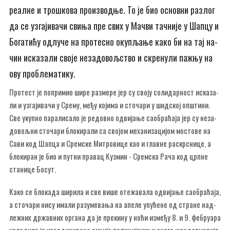
ре­ал­не и тро­шко­ва про­из­вод­ње. То је био основ­ни раз­лог
да се уз­га­ји­ва­чи сви­ња пре свих у Ма­чви тач­ни­је у Шап­цу и
Бо­га­ти­ћу од­лу­че на про­те­сно оку­пља­ње ка­ко би на тај на­
чин ис­ка­за­ли сво­је не­за­до­вољ­ство и скре­ну­ли па­жњу на
ову про­бле­ма­ти­ку.
Про­тест је по­при­мио ши­ре раз­ме­ре јер су сво­ју со­ли­дар­ност ис­ка­за­
ли и уз­га­ји­ва­чи у Сре­му, ме­ђу ко­ји­ма и сто­ча­ри у шид­ској оп­шти­ни.
Све укуп­но па­ра­ли­са­ло је ре­дов­но од­ви­ја­ње са­о­бра­ћа­ја јер су не­за­
до­вољ­ни сто­ча­ри бло­ки­ра­ли са сво­јом ме­ха­ни­за­ци­јом мо­сто­ве на
Са­ви код Шап­ца и Срем­ске Ми­тро­ви­це као и глав­не рас­кр­сни­це, а
бло­ки­ран је био и пут­ни пра­вац Ку­змин - Срем­ска Ра­ча код црп­не
ста­ни­це Бо­сут.
Ка­ко се бло­ка­да ши­ри­ла и све ви­ше оте­жа­ва­ла од­ви­ја­ње са­о­бра­ћа­ја,
а сто­ча­ри ни­су има­ли раз­у­ме­ва­ња на апе­ле упу­ће­не од стра­не над­
ле­жних др­жав­них ор­га­на да је пре­ки­ну у но­ћи из­ме­ђу 8. и 9. фе­бру­а­ра