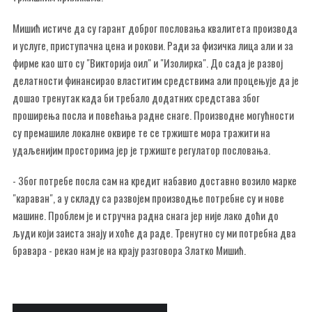
Мишић истиче да су гарант доброг пословања квалитета производа
и услуге, приступачна цена и рокови. Ради за физичка лица али и за
фирме као што су "Викторија оил" и "Изолирка". До сада је развој
делатности финансирао властитим средствима али процењује да је
дошао тренутак када би требало додатних средстава због
проширења посла и повећања радне снаге. Производне могућности
су премашиле локалне оквире те се тржиште мора тражити на
удаљенијим просторима јер је тржиште регулатор пословања.
- Због потребе посла сам на кредит набавио доставно возило марке
"караван", а у складу са развојем производње потребне су и нове
машине. Проблем је и стручна радна снага јер није лако доћи до
људи који заиста знају и хоће да раде. Тренутно су ми потребна два
бравара - рекао нам је на крају разговора Златко Мишић.