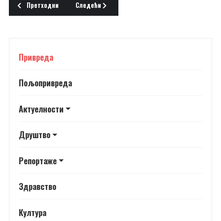
Претходни чланак: ПОТРЕБНИ ГРАЂЕВИНСКИ РАДНИЦИ
Следећи чланак: УГОВОР О ИЗГРАДЊИ ФАБРИКЕ
Претходни
Следећи
Привреда
Пољопривреда
Актуелности
Друштво
Репортаже
Здравство
Култура