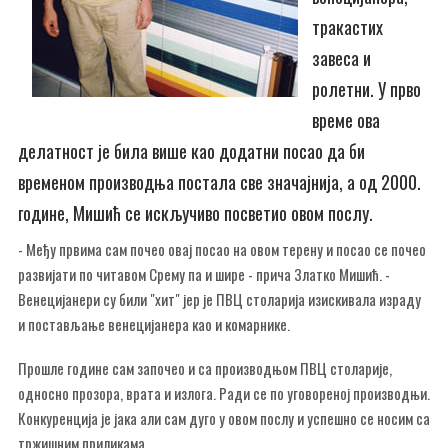
тракастих
завеса и
ролетни. У прво
време ова
делатност је била више као додатни посао да би
временом производња постала све значајнија, а од 2000.
године, Мишић се искључиво посветио овом послу.
- Међу првима сам почео овај посао на овом терену и посао се почео
развијати по читавом Срему па и шире - прича Златко Мишић. -
Венецијанери су били "хит" јер је ПВЦ столарија изискивала израду
и постављање венецијанера као и комарнике.
Прошле године сам започео и са производњом ПВЦ столарије,
односно прозора, врата и излога. Ради се по уговореној производњи.
Конкуренција је јака али сам дуго у овом послу и успешно се носим са
тржишним приликама.