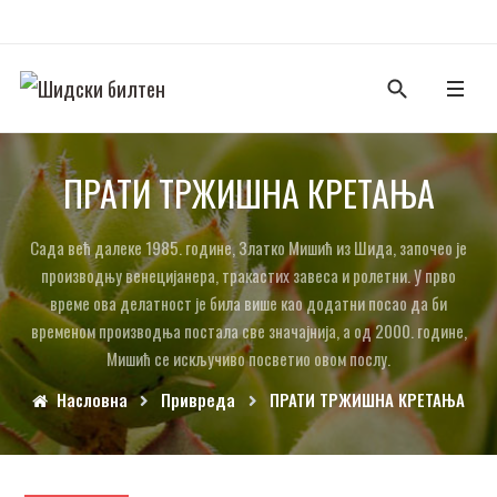
ПРАТИ ТРЖИШНА КРЕТАЊА
Сада већ далеке 1985. године, Златко Мишић из Шида, започео је
производњу венецијанера, тракастих завеса и ролетни. У прво
време ова делатност је била више као додатни посао да би
временом производња постала све значајнија, а од 2000. године,
Мишић се искључиво посветио овом послу.
Насловна
Привреда
ПРАТИ ТРЖИШНА КРЕТАЊА