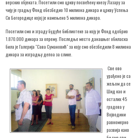
верских објеката. Посетили смо цркву посвећену кнезу Лазару за
чију је градњу Фонд обезбедио 10 милиона динара и цркву Успења
Св Богородице којој је намењено 5 милиона динара.
Посетили смо и зграду будуће библиотеке за коју је Фонд одобрио
1.870.000 динара за опрему. Последње место данашњег обиласка
била је Галерија "Сава Сумановић" за коју смо обезбедили 8 милиона
динара за изградњу депоа за слике.
Све ово
урађено је са
жељом да се
Шид као и
осталих 45
градова у
Војводини
равномерно
развија како
би смо сви