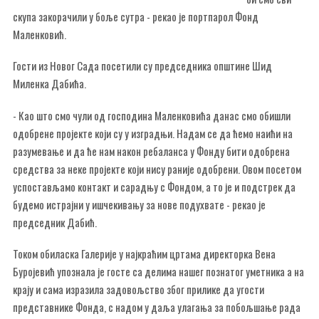
скупа закорачили у боље сутра - рекао је портпарол Фонд
Маленковић.
Гости из Новог Сада посетили су председника општине Шид
Миленка Дабића.
- Као што смо чули од господина Маленковића данас смо обишли
одобрене пројекте који су у изградњи. Надам се да ћемо наићи на
разумевање и да ће нам након ребаланса у Фонду бити одобрена
средства за неке пројекте који нису раније одобрени. Овом посетом
успостављамо контакт и сарадњу с Фондом, а то је и подстрек да
будемо истрајни у ишчекивању за нове подухвате - рекао је
председник Дабић.
Током обиласка Галерије у најкраћим цртама директорка Вена
Буројевић упознала је госте са делима нашег познатог уметника а на
крају и сама изразила задовољство због прилике да угости
представнике Фонда, с надом у даља улагања за побољшање рада