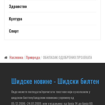
Здравство
Култура
Спорт
Насловна
Привреда
ОБИЛАЗАК ОДОБРЕНИХ ПРОЈЕКАТА
Шидске новине - Шидски билтен
Овде можете погледати/прочитати текстове који су излазили у
шидском билтену/шидским новинама у времену од
05.12.2006.-24.01.2009. или у издањима: од броја 14 до броја 60.