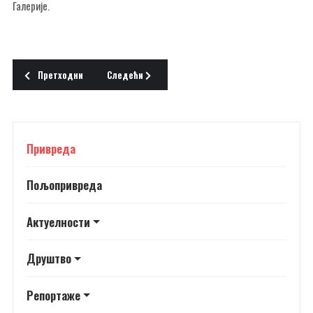
Галерије.
Претходни чланак: НОВИ СИЛОСИ
Следећи чланак: ИНДУСТРИЈСКЕ ЗОНЕ ЗА РАЗВОЈ
Претходни
Следећи
Привреда
Пољопривреда
Актуелности
Друштво
Репортаже