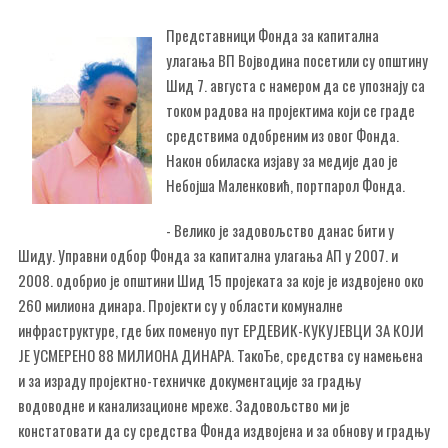
Представници Фонда за капитална
улагања ВП Војводина посетили су општину
Шид 7. августа с намером да се упознају са
током радова на пројектима који се граде
средствима одобреним из овог Фонда.
Након обиласка изјаву за медије дао је
Небојша Маленковић, портпарол Фонда.
- Велико је задовољство данас бити у
Шиду. Управни одбор Фонда за капитална улагања АП у 2007. и
2008. одобрио је општини Шид 15 пројеката за које је издвојено око
260 милиона динара. Пројекти су у области комуналне
инфраструктуре, где бих поменуо пут ЕРДЕВИК-КУКУЈЕВЦИ ЗА КОЈИ
ЈЕ УСМЕРЕНО 88 МИЛИОНА ДИНАРА. ТакоЂе, средства су намењена
и за израду пројектно-техничке документације за градњу
водоводне и канализационе мреже. Задовољство ми је
констатовати да су средства Фонда издвојена и за обнову и градњу