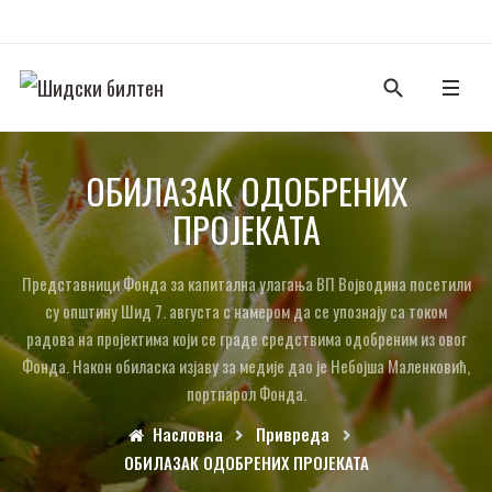
ОБИЛАЗАК ОДОБРЕНИХ
ПРОЈЕКАТА
Представници Фонда за капитална улагања ВП Војводина посетили
су општину Шид 7. августа с намером да се упознају са током
радова на пројектима који се граде средствима одобреним из овог
Фонда. Након обиласка изјаву за медије дао је Небојша Маленковић,
портпарол Фонда.
Насловна
Привреда
ОБИЛАЗАК ОДОБРЕНИХ ПРОЈЕКАТА