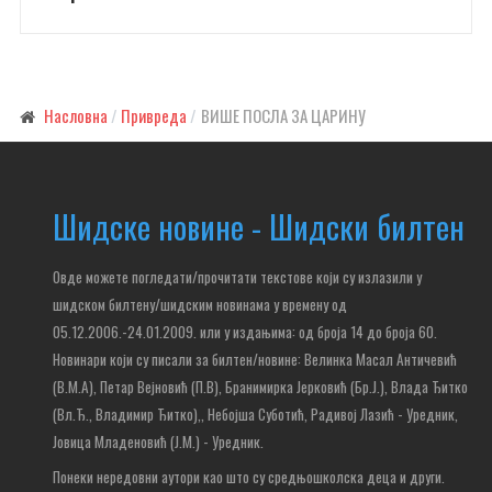
Насловна
Привреда
ВИШЕ ПОСЛА ЗА ЦАРИНУ
Шидске новине - Шидски билтен
Овде можете погледати/прочитати текстове који су излазили у
шидском билтену/шидским новинама у времену од
05.12.2006.-24.01.2009. или у издањима: од броја 14 до броја 60.
Новинари који су писали за билтен/новине: Велинка Масал Античевић
(В.М.А), Петар Вејновић (П.В), Бранимирка Јерковић (Бр.Ј.), Влада Ђитко
(Вл.Ђ., Владимир Ђитко),
, Небојша Суботић,
Радивој Лазић - Уредник,
Јовица Младеновић (Ј.М.) - Уредник.
Понеки нередовни аутори као што су средњошколска деца и други.