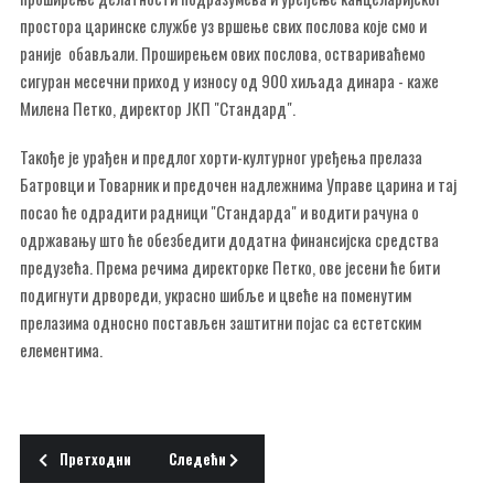
простора царинске службе уз вршење свих послова које смо и
раније обављали. Проширењем ових послова, оствариваћемо
сигуран месечни приход у износу од 900 хиљада динара - каже
Милена Петко, директор ЈКП "Стандард".
Такође је урађен и предлог хорти-културног уређења прелаза
Батровци и Товарник и предочен надлежнима Управе царина и тај
посао ће одрадити радници "Стандарда" и водити рачуна о
одржавању што ће обезбедити додатна финансијска средства
предузећа. Према речима директорке Петко, ове јесени ће бити
подигнути дрвореди, украсно шибље и цвеће на поменутим
прелазима односно постављен заштитни појас са естетским
елементима.
Претходни чланак: РАДНА МЕСТА НА ШТАНДОВИМА
Следећи чланак: ПРОИЗВОДЊА ПАШТЕТЕ И НАРЕС
Претходни
Следећи