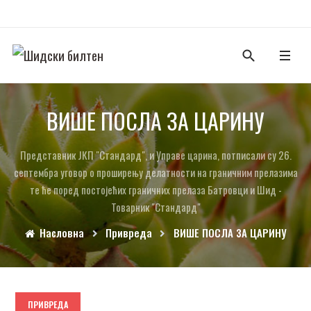
ВИШЕ ПОСЛА ЗА ЦАРИНУ
Представник ЈКП "Стандард", и Управе царина, потписали су 26.
септембра уговор о проширењу делатности на граничним прелазима
те ће поред постојећих граничних прелаза Батровци и Шид -
Товарник "Стандард"
Насловна
Привреда
ВИШЕ ПОСЛА ЗА ЦАРИНУ
ПРИВРЕДА