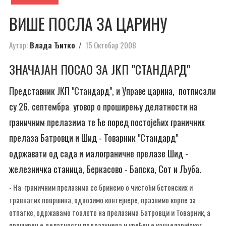
ВИШЕ ПОСЛА ЗА ЦАРИНУ
Аутор:
Влада Ђитко
15 Октобар 2008
ЗНАЧАЈАН ПОСАО ЗА ЈКП "СТАНДАРД"
Представник ЈКП "Стандард", и Управе царина, потписали
су 26. септембра уговор о проширењу делатности на
граничним прелазима те ће поред постојећих граничних
прелаза Батровци и Шид - Товарник "Стандард"
одржавати од сада и малограничне прелазе Шид -
железничка станица, Беркасово - Бапска, Сот и Љуба.
- На граничним прелазима се бринемо о чистоћи бетонских и
травнатих површина, одвозимо контејнере, празнимо корпе за
отпатке, одржавамо тоалете на прелазима Батровци и Товарник, а
проширење делатности подразумева и уређење канцеларијског