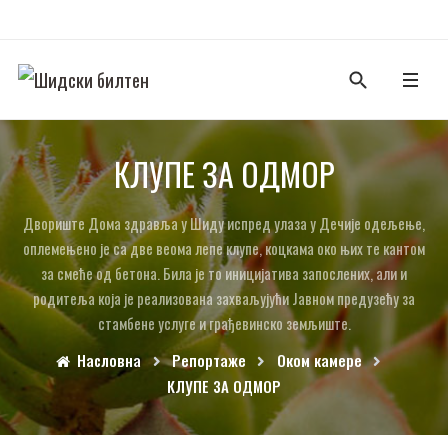
КЛУПЕ ЗА ОДМОР
Двориште Дома здравља у Шиду испред улаза у Дечије одељење,
оплемењено је са две веома лепе клупе, коцкама око њих те кантом
за смеће од бетона. Била је то иницијатива запослених, али и
родитеља која је реализована захваљујући Јавном предузећу за
стамбене услуге и грађевинско земљиште.
Насловна
Репортаже
Оком камере
КЛУПЕ ЗА ОДМОР