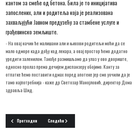
кантом за смеће од бетона. Била је то иницијатива
запослених, али и родитеља која је реализована
захваљујући Јавном предузећу за стамбене услуге и
грађевинско земљиште.
- На овај начин ће малишани али и њихови родитељи моћи да се
мало одморе када дођу код лекара, а овај простор ћемо додатно
уредити заленилом. Такође размишљамо да улаз у ово двориште,
односно пролаз према дечијем диспанзеру обојимо. Канту за
отпатке ћемо поставити одмах поред апотеке јер смо уочили да је
тамо најпотребнија - каже др Светозар Манојловић, директор Дома
здравља Шид.
Претходни чланак: НА МЛАДИМА СВЕТ ОСТАЈЕ
Следећи чланак: ЈЕДНИ КУПУЈУ, ДРУГИ КРАДУ
Претходни
Следећи