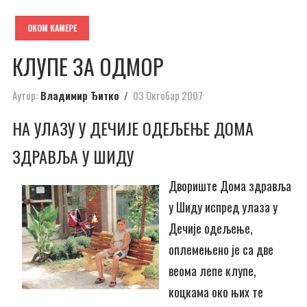
ОКОМ КАМЕРЕ
КЛУПЕ ЗА ОДМОР
Аутор:
Владимир Ђитко
03 Октобар 2007
НА УЛАЗУ У ДЕЧИЈЕ ОДЕЉЕЊЕ ДОМА
ЗДРАВЉА У ШИДУ
Двориште Дома здравља
у Шиду испред улаза у
Дечије одељење,
оплемењено је са две
веома лепе клупе,
коцкама око њих те