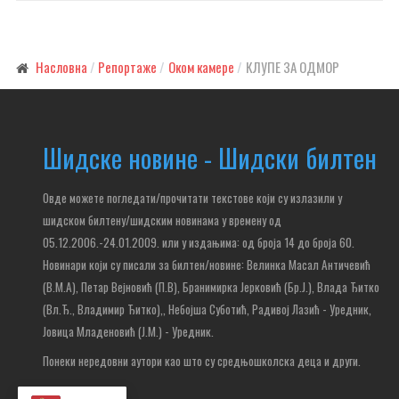
Насловна
Репортаже
Оком камере
КЛУПЕ ЗА ОДМОР
Шидске новине - Шидски билтен
Овде можете погледати/прочитати текстове који су излазили у
шидском билтену/шидским новинама у времену од
05.12.2006.-24.01.2009. или у издањима: од броја 14 до броја 60.
Новинари који су писали за билтен/новине: Велинка Масал Античевић
(В.М.А), Петар Вејновић (П.В), Бранимирка Јерковић (Бр.Ј.), Влада Ђитко
(Вл.Ђ., Владимир Ђитко),
, Небојша Суботић,
Радивој Лазић - Уредник,
Јовица Младеновић (Ј.М.) - Уредник.
Понеки нередовни аутори као што су средњошколска деца и други.