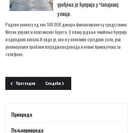
уређена је ћуприја у Чапајевој
улици.
Радови уизносу од око 100.000 динара финансирани су средствима
Месне управе и општинског буџета. У плану једаље чишћење ћуприја
и одводних канала.И овде је, као и у неколико суседних села, још
увекнерешен проблем изградњеводовода и нових прикључака за
телефоне.
Претходни чланак: АГЕНЦИЈА ЗА БРАК
Следећи чланак: СЛАЂАНИНЕ ПРВЕ ЈАГОДЕ
Претходни
Следећи
Привреда
Пољопривреда