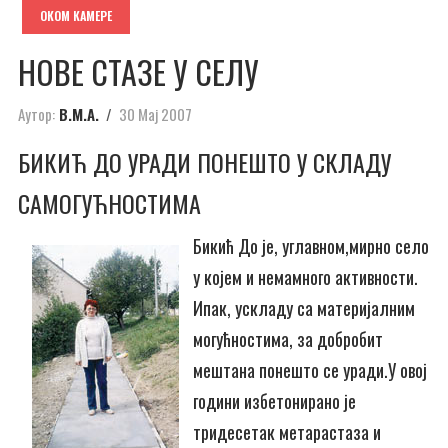
ОКОМ КАМЕРЕ
НОВЕ СТАЗЕ У СЕЛУ
Аутор:
В.М.А.
30 Мај 2007
БИКИЋ ДО УРАДИ ПОНЕШТО У СКЛАДУ
САМОГУЋНОСТИМА
Бикић До је, углавном,мирно село
у којем и немамного активности.
Ипак, ускладу са материјалним
могућностима, за добробит
мештана понешто се уради.У овој
години избетонирано је
тридесетак метарастаза и