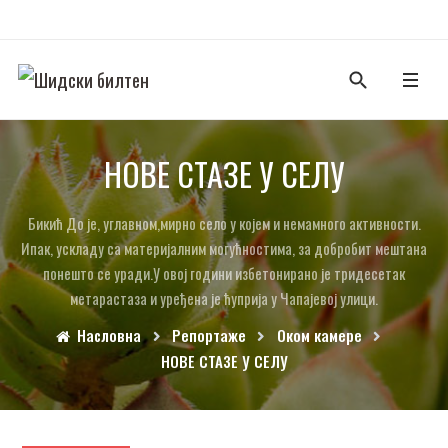
НОВЕ СТАЗЕ У СЕЛУ
Бикић До је, углавном,мирно село у којем и немамного активности.
Ипак, ускладу са материјалним могућностима, за добробит мештана
понешто се уради.У овој години избетонирано је тридесетак
метарастаза и уређена је ћуприја у Чапајевој улици.
Насловна
Репортаже
Оком камере
НОВЕ СТАЗЕ У СЕЛУ