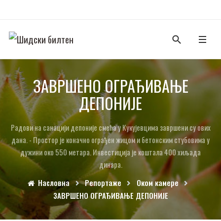
ЗАВРШЕНО ОГРАЂИВАЊЕ
ДЕПОНИЈЕ
Радови на санацији депоније смећа у Кукујевцима завршени су ових
дана. - Простор је коначно ограђен жицом и бетонским стубовима у
дужини око 550 метара. Инвестиција је коштала 400 хиљада
динара.
Насловна
Репортаже
Оком камере
ЗАВРШЕНО ОГРАЂИВАЊЕ ДЕПОНИЈЕ