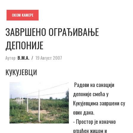
ОКОМ КАМЕРЕ
ЗАВРШЕНО ОГРАЂИВАЊЕ
ДЕПОНИЈЕ
Аутор:
В.М.А.
19 Август 2007
КУКУЈЕВЦИ
Радови на санацији
депоније смећа у
Кукујевцима завршени су
ових дана.
- Простор је коначно
ограђен жицом и