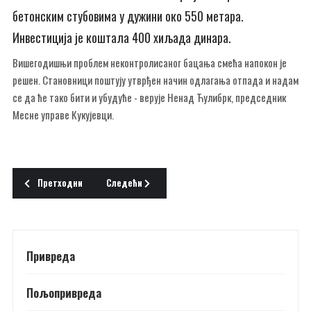
бетонским стубовима у дужини око 550 метара.
Инвестиција је коштала 400 хиљада динара.
Вишегодишњи проблем неконтролисаног бацања смећа напокон је
решен. Становници поштују утврђен начин одлагања отпада и надам
се да ће тако бити и убудуће - верује Ненад Ћулибрк, председник
Месне управе Кукујевци.
Претходни чланак: ИГРАОНИЦА КРАЈ БОСУТА
Следећи чланак: ПАРК КАО ОСВЕЖЕЊЕ
Претходни
Следећи
Привреда
Пољопривреда