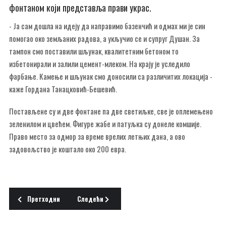
фонтаном који представља прави украс.
- Ја сам дошла на идеју да направимо базенчић и одмах ми је син
помогао око земљаних радова, а укључио се и супруг Душан. За
тампон смо поставили шљунак, квалитетним бетоном то
избетонирали и залили цемент-млеком. На крају је уследило
фарбање. Камење и шљунак смо доносили са различитих локација -
каже Гордана Танацковић-Бешевић.
Постављене су и две фонтане па две светиљке, све је оплемењено
зеленилом и цвећем. Фигуре жабе и патуљка су донеле комшије.
Право место за одмор за време врелих летњих дана, а ово
задовољство је коштало око 200 евра.
Претходни чланак: РАСТАО СА КОЊИМА
Следећи чланак: СТАРИ ХРАСТ НА УМОРУ
Претходни
Следећи