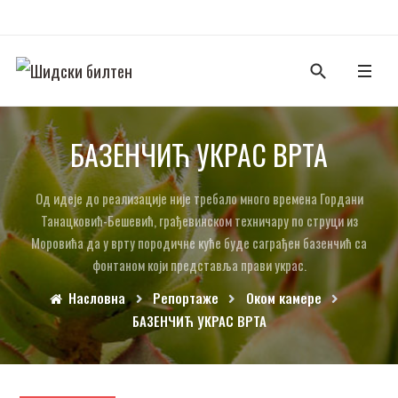
БАЗЕНЧИЋ УКРАС ВРТА
Од идеје до реализације није требало много времена Гордани
Танацковић-Бешевић, грађевинском техничару по струци из
Моровића да у врту породичне куће буде саграђен базенчић са
фонтаном који представља прави украс.
Насловна
Репортаже
Оком камере
БАЗЕНЧИЋ УКРАС ВРТА