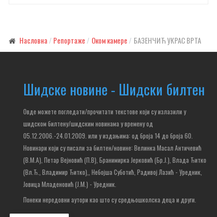
Насловна
Репортаже
Оком камере
БАЗЕНЧИЋ УКРАС ВРТА
Шидске новине - Шидски билтен
Овде можете погледати/прочитати текстове који су излазили у
шидском билтену/шидским новинама у времену од
05.12.2006.-24.01.2009. или у издањима: од броја 14 до броја 60.
Новинари који су писали за билтен/новине: Велинка Масал Античевић
(В.М.А), Петар Вејновић (П.В), Бранимирка Јерковић (Бр.Ј.), Влада Ђитко
(Вл.Ђ., Владимир Ђитко),
, Небојша Суботић,
Радивој Лазић - Уредник,
Јовица Младеновић (Ј.М.) - Уредник.
Понеки нередовни аутори као што су средњошколска деца и други.