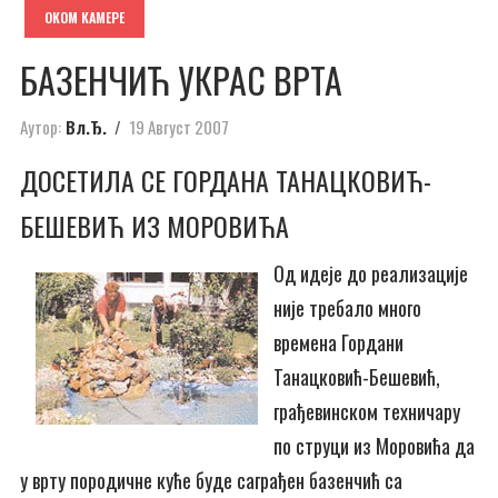
ОКОМ КАМЕРЕ
БАЗЕНЧИЋ УКРАС ВРТА
Аутор:
Вл.Ђ.
19 Август 2007
ДОСЕТИЛА СЕ ГОРДАНА ТАНАЦКОВИЋ-
БЕШЕВИЋ ИЗ МОРОВИЋА
Од идеје до реализације
није требало много
времена Гордани
Танацковић-Бешевић,
грађевинском техничару
по струци из Моровића да
у врту породичне куће буде саграђен базенчић са