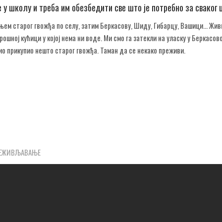
е у школу и треба им обезбедити све што је потребно за сваког
ем старог гвожђа по селу, затим Беркасову, Шиду, Гибарцу, Вашици... Жив
рошној кућици у којој нема ни воде. Ми смо га затекли на уласку у Беркасово
ио прикупио нешто старог гвожђа. Таман да се некако преживи.
 КОЊИМА
РЕЖИВЉАВАЊЕ