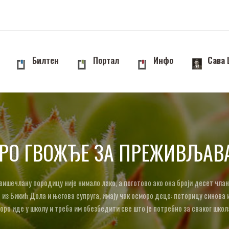
Билтен
Портал
Инфо
Сава
АРО ГВОЖЂЕ ЗА ПРЕЖИВЉАВ
ишечлану породицу није нимало лако, а поготово ако она броји десет чла
 из Бикић Дола и његова супруга, имају чак осморо деце: петорицу синова и
оро иде у школу и треба им обезбедити све што је потребно за сваког школ