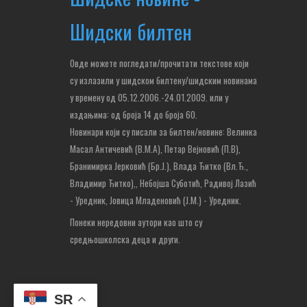
Шидски билтен
Овде можете погледати/прочитати текстове који
су излазили у шидском билтену/шидским новинама
у времену од 05.12.2006.-24.01.2009. или у
издањима: од броја 14 до броја 60.
Новинари који су писали за билтен/новине: Велинка
Масал Античевић (В.М.А), Петар Вејновић (П.В),
Бранимирка Јерковић (Бр.Ј.), Влада Ђитко (Вл.Ђ.,
Владимир Ђитко),
, Небојша Суботић,
Радивој Лазић
- Уредник, Јовица Младеновић (Ј.М.) - Уредник.
Понеки нередовни аутори као што су
средњошколска деца и други.
SR