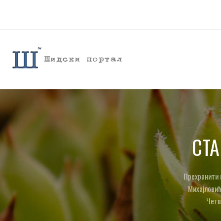
СТ
Прехранити в
Михајловић
Четв