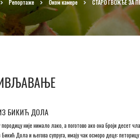
Репортаже
Оком камере
СТАРО ГВОЖЂЕ ЗА 
ЖИВЉАВАЊЕ
ИЗ БИКИЋ ДОЛА
породицу није нимало лако, а поготово ако она броји десет чла
 Бикић Дола и његова супруга, имају чак осморо деце: петорицу