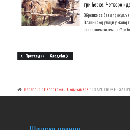
три ћерке. Четворо ид
Обренко се бави прикупљањ
Планинској улици у малој т
запрежним колима већ је б
Претходни чланак: ПАТАК НЕЋЕ У БОСУТ
Следећи чланак: НЕПРОЛАЗНА ЉУБАВ ПРЕМА
Претходни
Следећи
Насловна
Репортаже
Оком камере
СТАРО ГВОЖЂЕ ЗА П
Шидске новине -