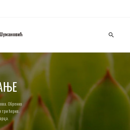
 Шумановић
АЊЕ
нова. Обренко
 три ћерке.
арца.