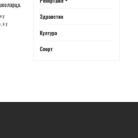
Репортаже
 школарца.
и у
Здравство
, а у
Култура
Спорт