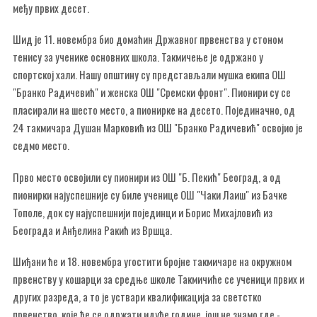
међу првих десет.
Шид је 11. новембра био домаћин Државног првенства у стоном
тенису за ученике основних школа. Такмичење је одржано у
спортској хали. Нашу општину су представљали мушка екипа ОШ
"Бранко Радичевић" и женска ОШ "Сремски фронт". Пионири су се
пласирали на шесто место, а пионирке на десето. Појединачно, од
24 такмичара Душан Марковић из ОШ "Бранко Радичевић" освојио је
седмо место.
Прво место освојили су пионири из ОШ "Б. Пекић" Београд, а од
пионирки најуспешније су биле ученице ОШ "Чаки Лаиш" из Бачке
Тополе, док су најуспешнији појединци и Борис Михајловић из
Београда и Анђелина Ракић из Вршца.
Шиђани ће и 18. новембра угостити бројне такмичаре на окружном
првенству у кошарци за средње школе Такмичиће се ученици првих и
других разреда, а то је уствари квалификација за светстко
првенство, које ће се одржати идуће године, још не знамо где -