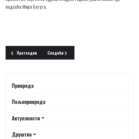
подсећа Мира Батута.
Претходни чланак: ЧЕТВРТИ НА СВЕТСКОМ ПРВЕНСТВУ
Следећи чланак: ГРАНИЧАР ЈЕСЕЊИ ШАМПИОН
Претходни
Следећи
Привреда
Пољопривреда
Актуелности
Друштво