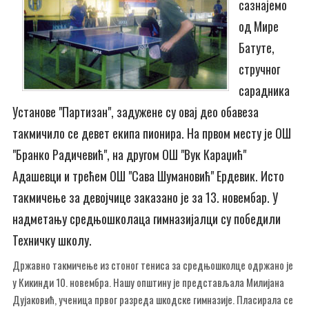
сазнајемо
од Мире
Батуте,
стручног
сарадника
Установе "Партизан", задужене су овај део обавеза
такмичило се девет екипа пионира. На првом месту је ОШ
"Бранко Радичевић", на другом ОШ "Вук Караџић"
Адашевци и трећем ОШ "Сава Шумановић" Ердевик. Исто
такмичење за девојчице заказано је за 13. новембар. У
надметању средњошколаца гимназијалци су победили
Техничку школу.
Државно такмичење из стоног тениса за средњошколце одржано је
у Кикинди 10. новембра. Нашу општину је представљала Милијана
Дујаковић, ученица првог разреда шкодске гимназије. Пласирала се