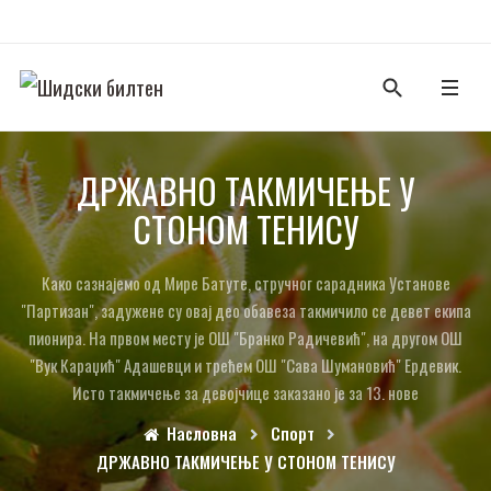
ДРЖАВНО ТАКМИЧЕЊЕ У
СТОНОМ ТЕНИСУ
Како сазнајемо од Мире Батуте, стручног сарадника Установе
"Партизан", задужене су овај део обавеза такмичило се девет екипа
пионира. На првом месту је ОШ "Бранко Радичевић", на другом ОШ
"Вук Караџић" Адашевци и трећем ОШ "Сава Шумановић" Ердевик.
Исто такмичење за девојчице заказано је за 13. нове
Насловна
Спорт
ДРЖАВНО ТАКМИЧЕЊЕ У СТОНОМ ТЕНИСУ