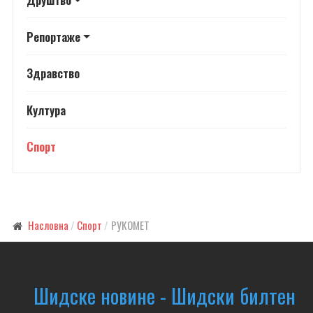
Репортаже
Здравство
Култура
Спорт
Насловна
Спорт
РУ­КО­МЕТ
Шидске новине - Шидски билтен