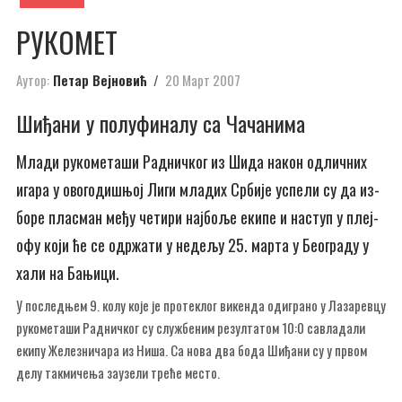
РУ­КО­МЕТ
Аутор:
Петар Вејновић
20 Март 2007
Ши­ђа­ни у по­лу­фи­на­лу са Ча­ча­ни­ма
Мла­ди ру­ко­ме­та­ши Рад­нич­ког из Ши­да на­кон од­лич­них
ига­ра у ово­го­ди­шњој Ли­ги мла­дих Ср­би­је ус­пе­ли су да из­
бо­ре пла­сман ме­ђу че­ти­ри нај­бо­ље еки­пе и на­ступ у плеј-
офу ко­ји ће се одр­жа­ти у не­де­љу 25. мар­та у Бе­о­гра­ду у
ха­ли на Ба­њи­ци.
У по­след­њем 9. ко­лу ко­је је про­те­клог ви­кен­да од­и­гра­но у Ла­за­рев­цу
ру­ко­ме­та­ши Рад­нич­ког су слу­жбе­ним ре­зул­та­том 10:0 са­вла­да­ли
еки­пу Же­ле­зни­ча­ра из Ни­ша. Са но­ва два бо­да Ши­ђа­ни су у пр­вом
де­лу так­ми­че­ња за­у­зе­ли тре­ће ме­сто.