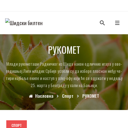
РУ­КО­МЕТ
Мла­ди ру­ко­ме­та­ши Рад­нич­ког из Ши­да на­кон од­лич­них ига­ра у ово­
го­ди­шњој Ли­ги мла­дих Ср­би­је ус­пе­ли су да из­бо­ре пла­сман ме­ђу че­
ти­ри нај­бо­ље еки­пе и на­ступ у плеј-офу ко­ји ће се одр­жа­ти у не­де­љу
25. мар­та у Бе­о­гра­ду у ха­ли на Ба­њи­ци.
Насловна
Спорт
РУ­КО­МЕТ
СПОРТ