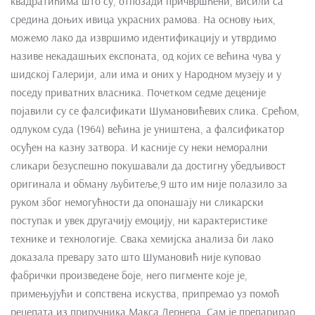
квадратићима што су, отпозади причвршћени, висили са
средина доњих ивица украсних рамова. На основу њих,
можемо лако да извршимо идентификацију и утврдимо
називе некадашњих експоната, од којих се већина чува у
шидској Галерији, али има и оних у Народном музеју и у
поседу приватних власника. Почетком седме деценије
појавили су се фалсификати Шумановићевих слика. Срећом,
одлуком суда (1964) већина је уништена, а фалсификатор
осуђен на казну затвора. И касније су неки неморални
сликари безуспешно покушавали да достигну убедљивост
оригинала и обману љубитеље,9 што им није полазило за
руком због немогућности да опонашају ни сликарски
поступак и увек другачију емоцију, ни карактеристике
технике и технологије. Свака хемијска анализа би лако
доказала превару зато што Шумановић није куповао
фабрички произведене боје, него пигменте које је,
примењујући и сопствена искуства, припремао уз помоћ
рецепата из приручника Макса Дернера. Сам је препарирао