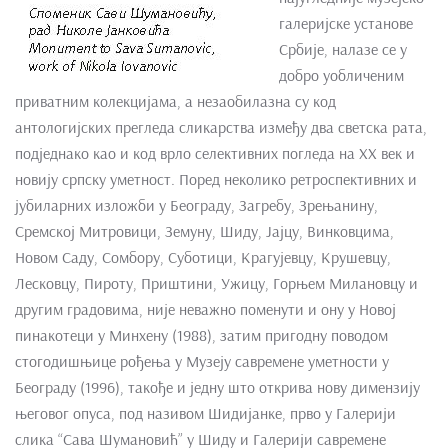
галеријске установе
Србије, налазе се у
добро уобличеним
приватним колекцијама, а незаобилазна су код
антологијских прегледа сликарства између два светска рата,
подједнако као и код врло селективних погледа на XX век и
новију српску уметност. Поред неколико ретроспективних и
јубиларних изложби у Београду, Загребу, Зрењанину,
Сремској Митровици, Земуну, Шиду, Јајцу, Винковцима,
Новом Саду, Сомбору, Суботици, Крагујевцу, Крушевцу,
Лесковцу, Пироту, Приштини, Ужицу, Горњем Милановцу и
другим градовима, није неважно поменути и ону у Новој
пинакотеци у Минхену (1988), затим пригодну поводом
стогодишњице рођења у Музеју савремене уметности у
Београду (1996), такође и једну што открива нову димензију
његовог опуса, под називом Шидијанке, прво у Галерији
слика “Сава Шумановић” у Шиду и Галерији савремене