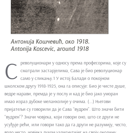
С
револуционари у односу према професорима, које су
сматрали застарјелима, Сава је био револуционар
само у сликању.1 У истој Балади о покојном
школском другу 1918-1925, она га описује: Био је чисте душе,
ведре нарави, премда је у послу и кад је био јако уморан
имао израз дубоке меланхолије у очима. (...) Његови
пријатељи су говорили да је Сава “вудрен”. Што значи бити
“вудрен”? Значи човјека, који говори оно, што се други не
усуђује рећи, или говори тако да га други не разумију, често,
врло често, човјека духом уздигнутијег на своју околину.