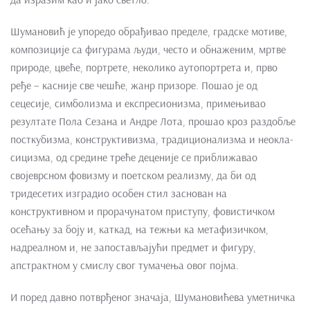
Шумановић је упоредо обрађивао пределе, градске мотиве,
композиције са фигурама људи, често и обнаженим, мртве
природе, цвеће, портрете, неколико аутопортрета и, прво
ређе – касније све чешће, жанр призоре. Пошао је од
сецесије, симболизма и експресионизма, примењивао
резултате Пола Сезана и Андре Лота, прошао кроз раздобље
посткубизма, конструктивизма, традиционализма и неокла-
сицизма, од средине треће деценије се приближавао
својеврсном фовизму и поетском реализму, да би од
тридесетих изградио особен стил заснован на
конструктивном и прорачунатом приступу, фовистичком
осећању за боју и, каткад, на тежњи ка метафизичком,
надреалном и, не запостављајући предмет и фигуру,
апстрактном у смислу свог тумачења овог појма.
И поред давно потврђеног значаја, Шумановићева уметничка