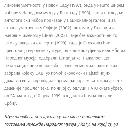
ликовне уметности у Новом Саду (1997), онда у нешто ширем
избору у Народном музеју у Београду (1998), као и последњи
антологијски избор приказан у Националној галерији за
стране уметности у Софији (2002), потом и у Галерији са
његовим именом у Шиду (2002). Није без важности ни то
што су шведски експерти (1998), када је Стокхолм био
престоница европске културе, од више понуђених изложби из
Народног музеја, одабрали Шидијанке. Нажалост, до
реализације није дошло због једне од многих политичких
забрана које су САД, уз помоћ економски најмоћнијих
држава света, спроводиле према нашој земљи током десете
деценије прошлог века, по чијој су одлуци НАТО снаге убрзо,
од 24. марта до 10. јуна 1999, вандалски бомбардовале
Србију.
Шумановићева остварења су запажена и приликом
гостовања изложбе Народног музеја у Хагу, на којој су, уз