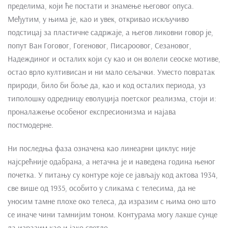
пределима, који ће постати и знамење његовог опуса.
Међутим, у њима је, као и увек, откривао искључиво
подстицај за пластичне садржаје, а његов ликовни говор је,
попут Ван Гоговог, Гогеновог, Писароовог, Сезановог,
Надеждиног и осталих који су као и он волели сеоске мотиве,
остао врло култивисан и ни мало сељачки. Уместо повратак
природи, било би боље да, као и код осталих периода, уз
типолошку одредницу еволуција поетског реализма, стоји и:
проналажење особеног експресионизма и најава
постмодерне.
Ни последња фаза означена као линеарни циклус није
најсрећније одабрана, а нетачна је и наведена година њеног
почетка. У питању су контуре које се јављају код актова 1934,
све више од 1935, особито у сликама с телесима, да не
уносим тамне плохе око телеса, да изразим с њима оно што
се иначе чини тамнијим тоном. Контурама могу лакше сунце
да изразим као и јако светло.