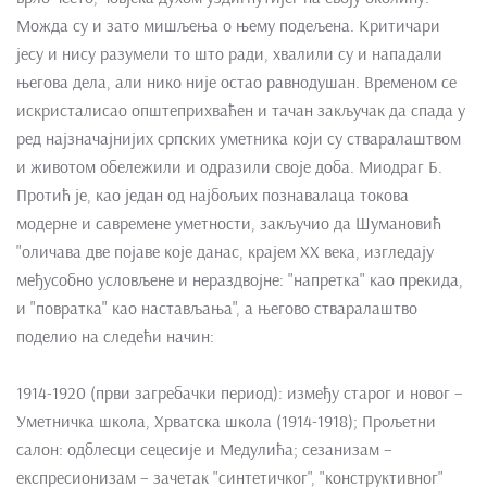
Можда су и зато мишљења о њему подељена. Критичари
јесу и нису разумели то што ради, хвалили су и нападали
његова дела, али нико није остао равнодушан. Временом се
искристалисао општеприхваћен и тачан закључак да спада у
ред најзначајнијих српских уметника који су стваралаштвом
и животом обележили и одразили своје доба. Миодраг Б.
Протић је, као један од најбољих познавалаца токова
модерне и савремене уметности, закључио да Шумановић
"оличава две појаве које данас, крајем XX века, изгледају
међусобно условљене и нераздвојне: "напретка" као прекида,
и "повратка" као настављања", а његово стваралаштво
поделио на следећи начин:
1914-1920 (први загребачки период): између старог и новог –
Уметничка школа, Хрватска школа (1914-1918); Прољетни
салон: одблесци сецесије и Медулића; сезанизам –
експресионизам – зачетак "синтетичког", "конструктивног"