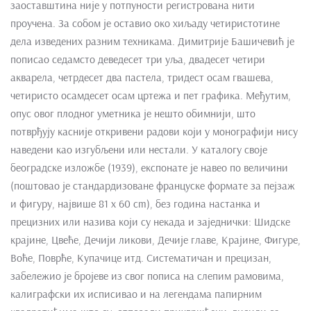
заоставштина није у потпуности регистрована нити
проучена. За собом је оставио око хиљаду четиристотине
дела изведених разним техникама. Димитрије Башичевић је
пописао седамсто деведесет три уља, двадесет четири
акварела, четрдесет два пастела, тридест осам гвашева,
четиристо осамдесет осам цртежа и пет графика. Међутим,
опус овог плодног уметника је нешто обимнији, што
потврђују касније откривени радови који у монографији нису
наведени као изгубљени или нестали. У каталогу своје
београдске изложбе (1939), експонате је навео по величини
(поштовао је стандардизоване француске формате за пејзаж
и фигуру, највише 81 х 60 cm), без година настанка и
прецизних или назива који су некада и заједнички: Шидске
крајине, Цвеће, Дечији ликови, Дечије главе, Крајине, Фигуре,
Воће, Поврће, Купачице итд. Систематичан и прецизан,
забележио је бројеве из свог пописа на слепим рамовима,
калиграфски их исписивао и на легендама папирним