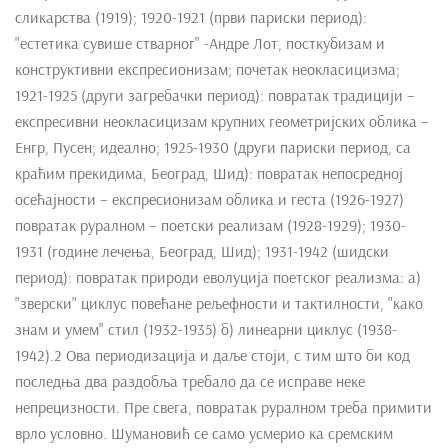
сликарства (1919); 1920-1921 (први париски период):
"естетика сувише стварног" -Андре Лот, посткубизам и
конструктивни експресионизам; почетак неокласицизма;
1921-1925 (други загребачки период): повратак традицији –
експресивни неокласицизам крупних геометријских облика –
Енгр, Пусен; идеално; 1925-1930 (други париски период, са
краћим прекидима, Београд, Шид): повратак непосредној
осећајности – експресионизам облика и геста (1926-1927)
повратак руралном – поетски реализам (1928-1929); 1930-
1931 (године лечења, Београд, Шид); 1931-1942 (шидски
период): повратак природи еволуција поетског реализма: а)
"зверски" циклус повећане рељефности и тактилности, "како
знам и умем" стил (1932-1935) б) линеарни циклус (1938-
1942).2 Ова периодизација и даље стоји, с тим што би код
последња два раздобља требало да се исправе неке
непрецизности. Пре свега, повратак руралном треба примити
врло условно. Шумановић се само усмерио ка сремским