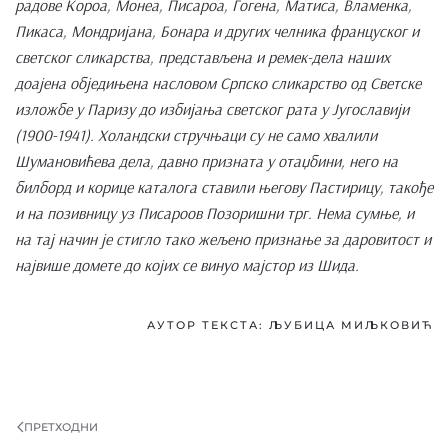
радове Короа, Монеа, Писароа, Гогена, Матиса, Вламенка,
Пикаса, Мондријана, Бонара и других челника француског и
светског сликарства, представљена и ремек-дела наших
доајена обједињена насловом Српско сликарство од Светске
изложбе у Паризу до избијања светског рата у Југославији
(1900-1941). Холандски стручњаци су не само хвалили
Шумановићева дела, давно призната у отаџбини, него на
билборд и корице каталога ставили његову Пастирицу, такође
и на позивницу уз Писароов Позоришни трг. Нема сумње, и
на тај начин је стигло тако жељено признање за даровитост и
највише домете до којих се винуо мајстор из Шида.
АУТОР ТЕКСТА: ЉУБИЦА МИЉКОВИЋ
ПРЕТХОДНИ