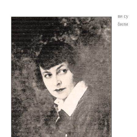
ви су
били