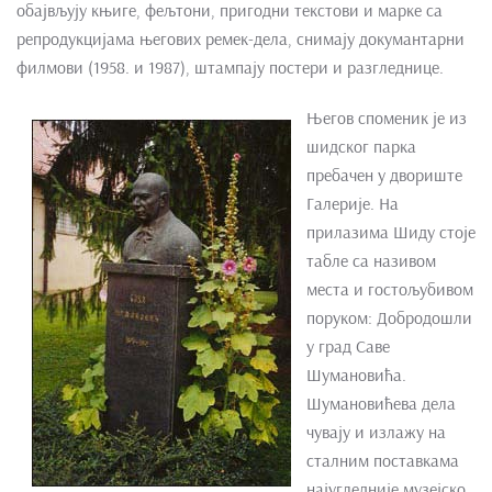
обајвљују књиге, фељтони, пригодни текстови и марке са
репродукцијама његових ремек-дела, снимају докумантарни
филмови (1958. и 1987), штампају постери и разгледнице.
Његов споменик је из
шидског парка
пребачен у двориште
Галерије. На
прилазима Шиду стоје
табле са називом
места и гостољубивом
поруком: Добродошли
у град Саве
Шумановића.
Шумановићева дела
чувају и излажу на
сталним поставкама
најугледније музејско