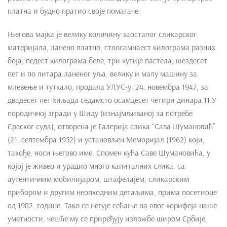
платна и будно пратио своје помагаче.
Његова мајка је велику количину заосталог сликарског
материјала, ланено платно, стоосамнаест килограма разних
боја, педест килограма беле, три кутије пастела, шездесет
пет и по литара ланеног уља, велику и малу машину за
млевење и туткало, продала УЛУС-у, 24. новембра 1947, за
двадесет пет хиљада седамсто осамдесет четири динара.11 У
породичној згради у Шиду (изнајмљиваној за потребе
Среског суда), отворена је Галерија слика “Сава Шумановић”
(21. септембра 1952) и установљен Меморијал (1962) који,
такође, носи његово име. Спомен кућа Саве Шумановића, у
којој је живео и урадио много капиталних слика, са
аутентичним мобилијаром, штафелајем, сликарским
прибором и другим неопходним детаљима, прима посетиоце
од 1982. године. Тако се негује сећање на овог корифеја наше
уметности, чешће му се приређују изложбе широм Србије,