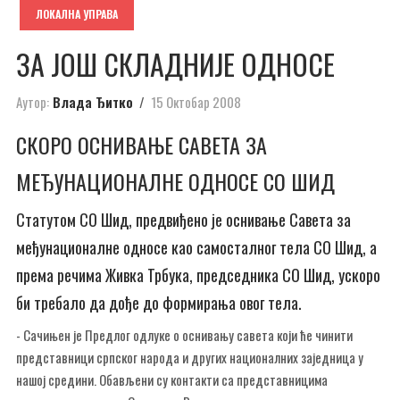
ЛОКАЛНА УПРАВА
ЗА ЈОШ СКЛАДНИЈЕ ОДНОСЕ
Аутор:
Влада Ђитко
15 Октобар 2008
СКОРО ОСНИВАЊЕ САВЕТА ЗА
МЕЂУНАЦИОНАЛНЕ ОДНОСЕ СО ШИД
Статутом СО Шид, предвиђено је оснивање Савета за
међунационалне односе као самосталног тела СО Шид, а
према речима Живка Трбука, председника СО Шид, ускоро
би требало да дође до формирања овог тела.
- Сачињен је Предлог одлуке о оснивању савета који ће чинити
представници српског народа и других националних заједница у
нашој средини. Обављени су контакти са представницима