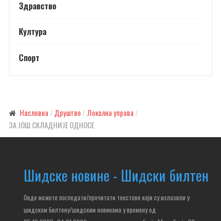
Здравство
Култура
Спорт
Насловна
Друштво
Локална управа
ЗА ЈОШ СКЛАДНИЈЕ ОДНОСЕ
Шидске новине - Шидски билтен
Овде можете погледати/прочитати текстове који су излазили у
шидском билтену/шидским новинама у времену од