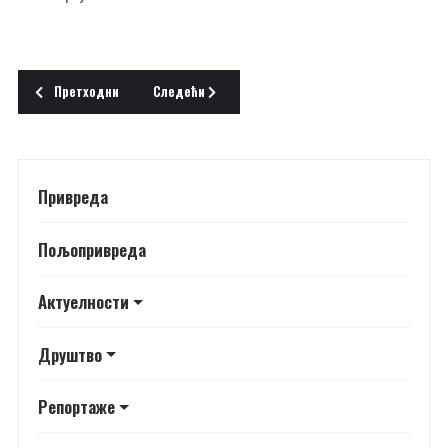
Претходни чланак: ПОТРЕБАН ШТО ШИРИ КОНСЕНЗУС
Следећи чланак: НЕОПХОДНА ПОМОЋ МИНИСТАРС
Претходни
Следећи
Привреда
Пољопривреда
Актуелности
Друштво
Репортаже