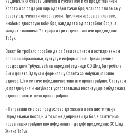
националних савета Словака и Русина као и са представником
Хрвата и за сада још није одређен тачан број чланова али ће се у
савету одлучивати консензусом. Приликом избора за чланове,
имаћемо двоструко већи број кандидата од потребног броја, а
мандат члановима ће трајати три године - истиче председник
Трбук.
Савет би требало посебно да се бави заштитом и остваривањем
права на образовање, културу и информисање. Према речима
председник Трбука, већ на наредној седници СО Шид би требала
бити донета Одлука о формирању Савета за међунационалне
односе. Што се тиче појединачне заштите права грађана, Статутом
је предвиђена и могућност успостављања институције омбудсмана,
односно заштитника права грађана.
- Направили смо све предуслове да заживи и ова институција.
Опредељење постоји, а то може допринети да боље заштитимо
права наших грађана као појединаца - додаје председник СО Шид,
Живко Трбук.