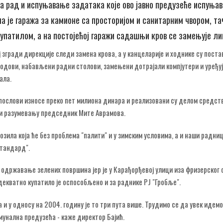
а рад и испуњавање задатака које ово јавно предузеће испуњав
а је гаража за камионе са просторијом и санитарним чвором, та
упатилом, а на постојећој гаражи садашњи кров се замењује л
ј згради дирекције следи замена крова, а у канцеларије и ходнике су пост
одови, набављени радни столови, замењени дотрајали компјутери и уређуј
ала.
 послови износе преко пет милиона динара и реализовани су делом средст
ћи разумевању председник Мите Аврамова.
зила која ће без проблема "палити" и у зимским условима, а и наши радни
Стандард".
одржавање зелених површина јер је у Карађорђевој улици иза фризерског 
декватно купатило је оспособљено и за раднике РЈ "Гробље".
 и у односу на 2004. годину је то три пута више. Трудимо се да увек идем
мунална предузећа - каже директор Бајић.