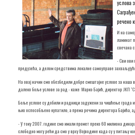
услова з
Саграђен
речено к
И на само
ламинат п
свечана с
- Сви ови
предузећа, а делом средствима локалне самоуправе захваљују
На овај начин смо обезбедили добре смештајне услове за наша во
далеко боље услове за рад - каже Марко Бајић, директор ЈКП "
Боље услове су добили и радници задужени за чишћење града и 
њих оспособљено купатило, а према речима директора Бајића, а
- У току 2007. године смо имали промет преко 60 милиона динара
слободно могу рећи да смо у врху Војводине када су у питању ко