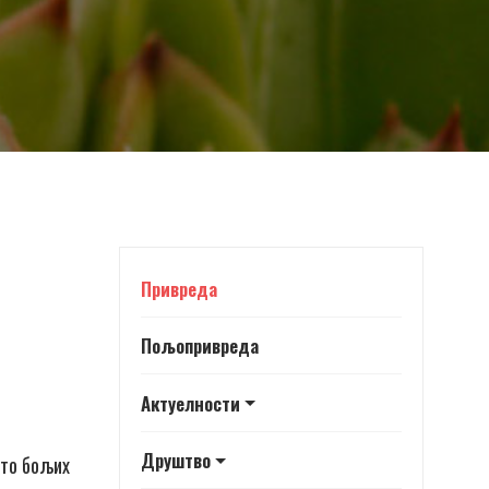
Привреда
Пољопривреда
Актуелности
Друштво
што бољих