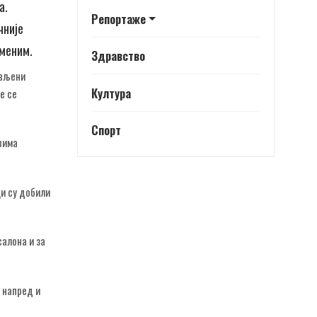
а.
Репортаже
чније
именим.
Здравство
ављени
Култура
е се
Спорт
вима
ци су добили
салона и за
о напред и