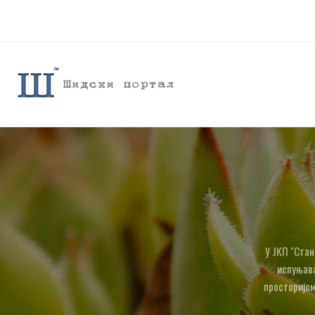
У ЈКП "Стан
испуњава
просторијом