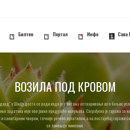
Билтен
Портал
Инфо
Сава
ВОЗИЛА ПОД КРОВОМ
дард" у Шиду доста се ради када је у питању остваривање што бољих усл
ње задатака које ово јавно предузеће испуњава. Саграђена је гаража за к
 и санитарним чвором, тачније речено купатилом, а на постојећој гаражи 
се замењује лименим.