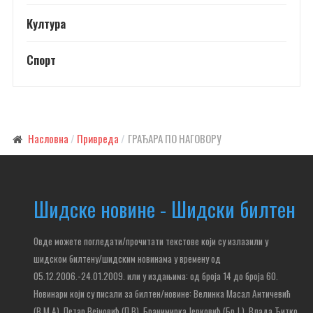
Култура
Спорт
Насловна
Привреда
ГРАЂАРА ПО НАГОВОРУ
Шидске новине - Шидски билтен
Овде можете погледати/прочитати текстове који су излазили у
шидском билтену/шидским новинама у времену од
05.12.2006.-24.01.2009. или у издањима: од броја 14 до броја 60.
Новинари који су писали за билтен/новине: Велинка Масал Античевић
(В.М.А), Петар Вејновић (П.В), Бранимирка Јерковић (Бр.Ј.), Влада Ђитко