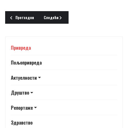
Претходни чланак: ЗГРАДА У КАДИ
Следећи чланак: ВОЗИЛА ПОД КРОВОМ
Претходни
Следећи
Привреда
Пољопривреда
Актуелности
Друштво
Репортаже
Здравство