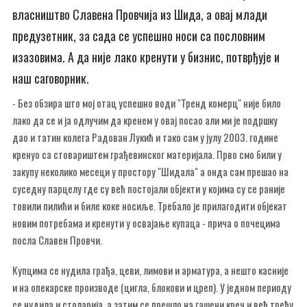
власништво Славена Провчија из Шида, а овај млади
предузетник, за сада се успешно носи са пословним
изазовима. А да није лако кренути у бизнис, потврђује и
наш саговорник.
- Без обзира што мој отац успешно води "Тренд комерц" није било
лако да се и ја одлучим да кренем у овај посао али ми је подршку
дао и татин колега Радован Лукић и тако сам у јулу 2003. године
кренуо са стовариштем грађевинског материјала. Прво смо били у
закупу неколико месеци у простору "Шидала" а онда сам прешао на
суседну парцелу где су већ постојали објекти у којима су се раније
товили пилићи и биле коке носиље. Требало је прилагодити објекат
новим потребама и кренути у освајање купаца - прича о почецима
посла Славен Провчи.
Купцима се нудила грађа, цеви, лимови и арматура, а нешто касније
и на опекарске производе (цигла, блокови и цреп). У једном периоду
се нудила и столарија, а затим се прешло на гашени креч и већ трећу