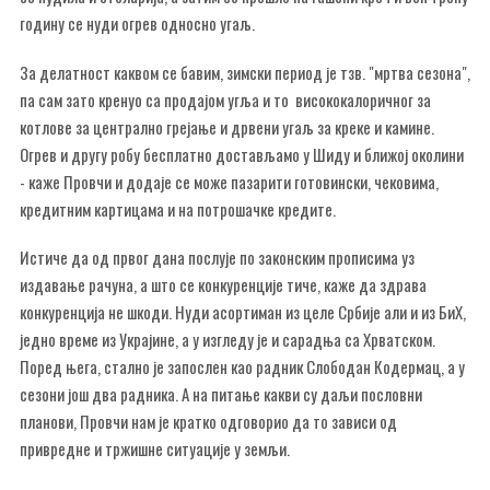
годину се нуди огрев односно угаљ.
За делатност каквом се бавим, зимски период је тзв. "мртва сезона",
па сам зато кренуо са продајом угља и то висококалоричног за
котлове за централно грејање и дрвени угаљ за креке и камине.
Огрев и другу робу бесплатно достављамо у Шиду и ближој околини
- каже Провчи и додаје се може пазарити готовински, чековима,
кредитним картицама и на потрошачке кредите.
Истиче да од првог дана послује по законским прописима уз
издавање рачуна, а што се конкуренције тиче, каже да здрава
конкуренција не шкоди. Нуди асортиман из целе Србије али и из БиХ,
једно време из Украјине, а у изгледу је и сарадња са Хрватском.
Поред њега, стално је запослен као радник Слободан Кодермац, а у
сезони још два радника. А на питање какви су даљи пословни
планови, Провчи нам је кратко одговорио да то зависи од
привредне и тржишне ситуације у земљи.