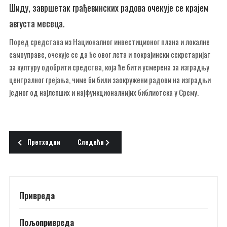
Шиду, завршетак грађевинских радова очекује се крајем
августа месеца.
Поред средстава из Националног инвестиционог плана и локалне
самоуправе, очекује се да ће овог лета и покрајински секретаријат
за културу одобрити средства, која ће бити усмерена за изградњу
централног грејања, чиме би били заокружени радови на изградњи
једног од најлепших и најфункционалнијих библиотека у Срему.
Претходни чланак: БАЛОТАШИ
Следећи чланак: КРЕПКА СТАРИЦА ОД 97 ЛЕТА
Претходни
Следећи
Привреда
Пољопривреда