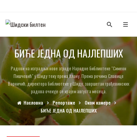
БИЋЕ ЈЕДНА ОД НАЈЛЕПШИХ
Радови на изградњи нове зграде Народне библиотеке "Симеон
Пишчевић" у Шиду теку према плану. Према речима Славице
Варничић, директора библиотеке у Шиду, завршетак грађевинских
радова очекује се крајем августа месеца.
Насловна
Репортаже
Оком камере
БИЋЕ ЈЕДНА ОД НАЈЛЕПШИХ