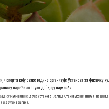
ији спорта коју сваке године организује Установа за физичку ку
равилу највеће аплаузе добијају најмлађи.
 када су малишани из дечје установе "Јелица Станивуковић Шиља" из Шида
ра и других вештина.