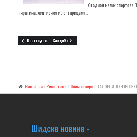
Стадион малих спортова "
пиратима, лептирима и лептирицама...
Претходни чланак: ШИМПИРИМА СЕ БЛИЖИ ВЕК
Следећи чланак: СЛАТКИШИ НЕОДОЉИВИ
Претходни
Следећи
Насловна
Репортаже
Оком камере
ТАЈ ЛЕПИ ДЕЧЈИ СВЕ
Шидске новине -