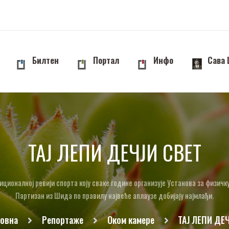
Билтен
Портал
Инфо
Сава
ТАЈ ЛЕПИ ДЕЧЈИ СВЕТ
ционалној ревији спорта коју сваке године организује Установа за физичк
Партизан из Шида по правилу највеће аплаузе добијају најмлађи.
овна
Репортаже
Оком камере
ТАЈ ЛЕПИ ДЕ