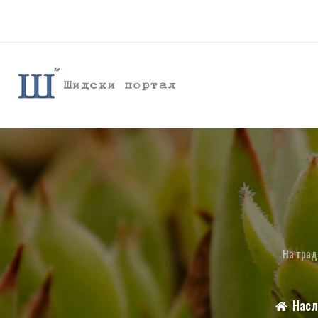
На тради
Насл