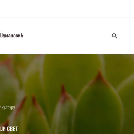
 Шумановић
у културу
ЧЈИ СВЕТ