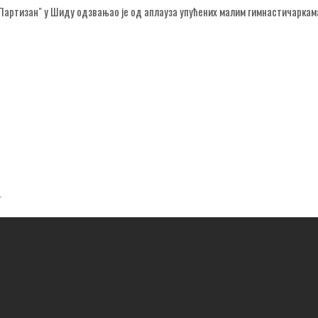
Партизан" у Шиду одзвањао је од аплауза упућених малим гимнастичаркама
Т