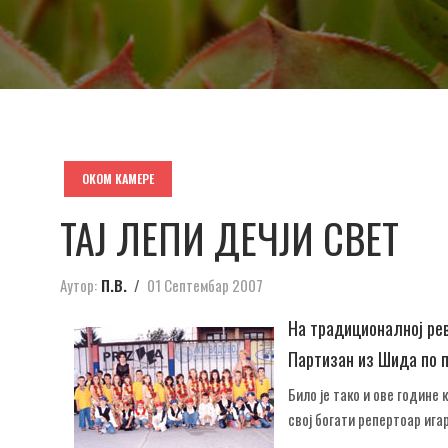
ОКОМ КАМЕРЕ
ТАЈ ЛЕПИ ДЕЧЈИ СВЕТ
Аутор:
П.В.
01 Септембар 2007
На традиционалној рев
Партизан из Шида по п
Било је тако и ове године
свој богати репертоар ига