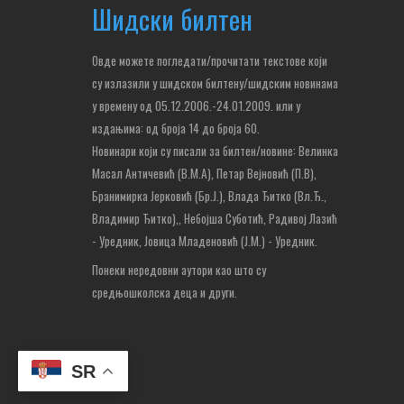
Шидски билтен
Овде можете погледати/прочитати текстове који
су излазили у шидском билтену/шидским новинама
у времену од 05.12.2006.-24.01.2009. или у
издањима: од броја 14 до броја 60.
Новинари који су писали за билтен/новине: Велинка
Масал Античевић (В.М.А), Петар Вејновић (П.В),
Бранимирка Јерковић (Бр.Ј.), Влада Ђитко (Вл.Ђ.,
Владимир Ђитко),
, Небојша Суботић,
Радивој Лазић
- Уредник, Јовица Младеновић (Ј.М.) - Уредник.
Понеки нередовни аутори као што су
средњошколска деца и други.
SR