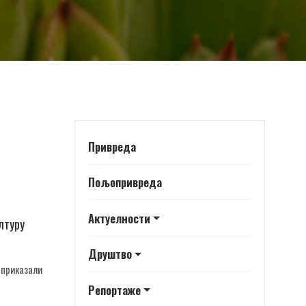
Привреда
Пољопривреда
Актуелности
лтуру
Друштво
 приказали
Репортаже