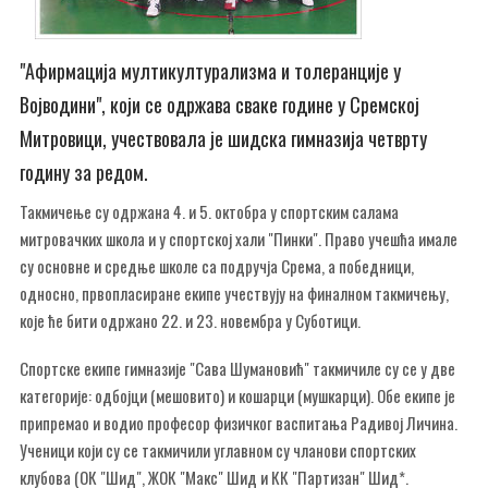
"Афирмација мултикултурализма и толеранције у
Војводини", који се одржава сваке године у Сремској
Митровици, учествовала је шидска гимназија четврту
годину за редом.
Такмичење су одржана 4. и 5. октобра у спортским салама
митровачких школа и у спортској хали "Пинки". Право учешћа имале
су основне и средње школе са подручја Срема, а победници,
односно, првопласиране екипе учествују на финалном такмичењу,
које ће бити одржано 22. и 23. новембра у Суботици.
Спортске екипе гимназије "Сава Шумановић" такмичиле су се у две
категорије: одбојци (мешовито) и кошарци (мушкарци). Обе екипе је
припремао и водио професор физичког васпитања Радивој Личина.
Ученици који су се такмичили углавном су чланови спортских
клубова (ОК "Шид", ЖОК "Макс" Шид и КК "Партизан" Шид*.