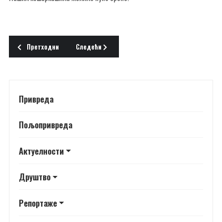
Претходни чланак: РУКОМЕТАШИЦЕ - ПРАВО ОСВЕЖЕЊЕ
Следећи чланак: ЗАЈЕДНИЧКОМ АКЦИЈОМ ДО НОВ
Претходни
Следећи
Привреда
Пољопривреда
Актуелности
Друштво
Репортаже