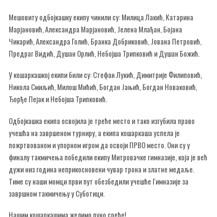
Мешовиту одбојкашку екипу чинили су: Милица Лакић, Катарина
Марјановић, Александра Марјановић, Јелена Млађан, Бојана
Чикарић, Александра Голић, Бранка Добриковић, Јована Петровић,
Предраг Видић, Душан Орлић, Небојша Трипковић и Душан Божић.
У кошаркашкој екипи били су: Стефан Лукић, Димитрије Филиповић,
Никола Смиљић, Милош Мићић, Богдан Јањић, Богдан Новаковић,
Ђорђе Пејак и Небојша Трипковић.
Одбојкашка екипа освојила је треће место и тако изгубила право
учешћа на завршеном турниру, а екипа кошаркаша успела је
пожртвованом и упорном игром да освоји ПРВО место. Они су у
финалу такмичења победили екипу Митровачке гимназије, која је већ
дужи низ година неприкосновени чувар трона и златне медаље.
Тиме су наши момци први пут обезбедили учешће Гимназије за
завршном такмичењу у Суботици.
Нашим кошаркашима желимо пуно среће!