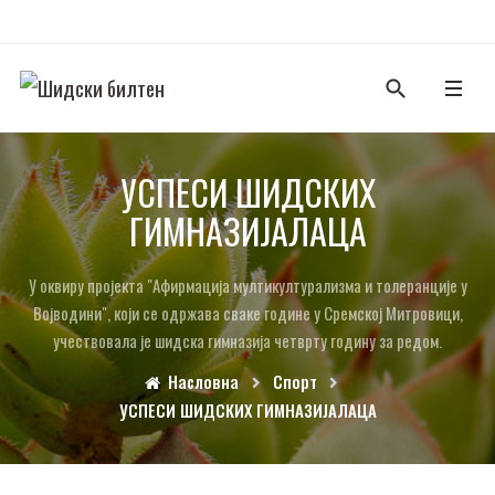
УСПЕСИ ШИДСКИХ
ГИМНАЗИЈАЛАЦА
У оквиру пројекта "Афирмација мултикултурализма и толеранције у
Војводини", који се одржава сваке године у Сремској Митровици,
учествовала је шидска гимназија четврту годину за редом.
Насловна
Спорт
УСПЕСИ ШИДСКИХ ГИМНАЗИЈАЛАЦА