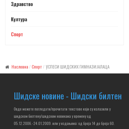
Здравство
Култура
Спорт
Насловна
Спорт
УСПЕСИ ШИДСКИХ ГИМНАЗИЈАЛАЦА
Шидске новине - Шидски билтен
Овде можете погледати/прочитати текстове који су излазили у
шидском билтену/шидским новинама у времену од
05.12.2006.-24.01.2009. или у издањима: од броја 14 до броја 60.