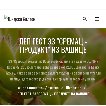
ЛЕП ГЕСТ ЗЗ "СРЕМАЦ -
ПРОДУКТ" ИЗ ВАШИЦЕ
ЗЗ "Сремац-продукт" из Вашице, поклонила је недавно ОШ "Вук
Караџић" 200 килограма шећера вредног 12.000 динара за ђачку
кухињу. Како се из одређених разлога у кухињи не припремају топли
напици, договорено је да овај шећер купе запослени у школи.
Насловна
Друштво
Школство
ЛЕП ГЕСТ ЗЗ "СРЕМАЦ - ПРОДУКТ" ИЗ ВАШИЦЕ