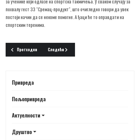
за ученике који одлазе на спортска такмичења. У сваком случају за
похвалу гест ЗЗ "Сремац-продукт", што очигледно говори да увек
постоји начин да се некоме помогне. А ђаци ће то оправдати на
спортским теренима.
Претходни чланак: Позитивна енергија
Следећи чланак: ДРУГАРСКИ САСТАНАК
Претходни
Следећи
Привреда
Пољопривреда
Актуелности
Друштво