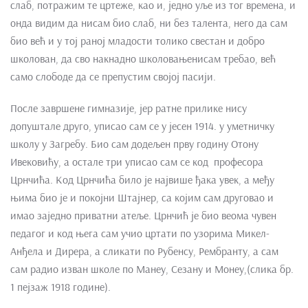
слаб, потражим те цртеже, као и, једно уље из тог времена, и
онда видим да нисам био слаб, ни без талента, него да сам
био већ и у тој раној младости толико свестан и добро
школован, да сво накнадно школовањенисам требао, већ
само слободе да се препустим својој пасији.
После завршене гимназије, јер ратне прилике нису
допуштале друго, уписао сам се у јесен 1914. у уметничку
школу у Загребу. Био сам додељен прву годину Отону
Ивековићу, а остале три уписао сам се код професора
Црнчића. Код Црнчића било је највише ђака увек, а међу
њима био је и покојни Штајнер, са којим сам друговао и
имао заједно приватни атеље. Црнчић је био веома чувен
педагог и код њега сам учио цртати по узорима Микел-
Анђела и Дирера, а сликати по Рубенсу, Рембранту, а сам
сам радио изван школе по Манеу, Сезану и Монеу,(слика бр.
1 пејзаж 1918 године).