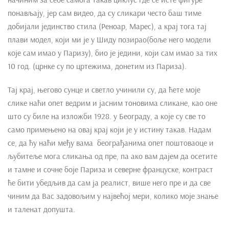
понављају, јер сам видео, да су сликари често баш тиме
добијали јединство стила (Реноар, Марес), а крај тога тај
плави модел, који ми је у Шиду позирао(боље него модели
које сам имао у Паризу), био је једини, који сам имао за тих
10 год. (црнке су по цртежима, донетим из Париза).
Тај крај, његово сунце и светло учинили су, да ћете моје
слике наћи опет ведрим и јасним тоновима сликане, као оне
што су биле на изложби 1928. у Београду, а које су све то
само примењено на овај крај који је у истину такав. Надам
се, да ћу наћи међу вама београђанима опет поштоваоце и
љубитеље мога сликања од пре, па ако вам дајем да осетите
и тамне и сочне боје Париза и северне француске, контраст
ће бити убедљив да сам ја реалист, више него пре и да све
чиним да Вас задовољим у највећој мери, колико моје знање
и таленат допушта.