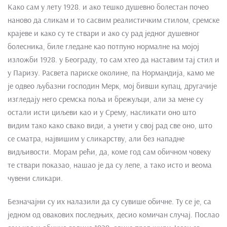
Како сам у лету 1928. и ако тешко душевно болестан почео
наново да сликам и то сасвим реалистичким стилом, сремске
крајеве и како су те ствари и ако су рад једног душевног
болесника, биле гледане као потпуно нормалне на мојој
изложби 1928. у Београду, то сам хтео да наставим тај стил и
у Паризу. Расвета париске околине, па Нормандија, камо ме
је одвео љубазни господин Мерк, мој бивши купац, другачије
изгледају него сремска поља и брежуљци, али за мене су
остали исти циљеви као и у Срему, насликати оно што
видим тако како свако види, а унети у свој рад све оно, што
се сматра, највишим у сликарству, али без нападне
видљивости. Морам рећи, да, коме год сам обичном човеку
те ствари показао, нашао је да су лепе, а тако исто и веома
чувени сликари.
Безначајни су их налазили да су сувише обичне. Ту се је, са
једном од овакових последњих, десио комичан случај. Послао