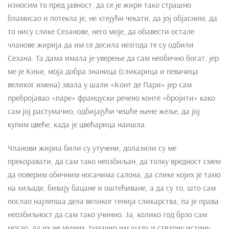
износим то пред јавност, да се је жири тако страшно
бламисао и потекла је, не хтејући чекати, да јој објасним, да
то нису слике Сезанове, него моје, да обавести остале
чланове жирија да им се десила незгода те су одбили
Сезана. Та дама имала је уверење да сам необично богат, јер
ме је Кики, моја добра знаница (сликарица и певачица
великог имена) звала у шали «Конт де Пари» јер сам
пребројавао «паре» француски речено конте «бројити» како
сам јој растумачио, одбијајући чешће њене жеље, да јој
купим цвеће, када је цвећарица наишла.
Чланови жириа били су утучени, долазили су ме
прекоравати, да сам тако неозбиљан, да толку вредност смем
да поверим обичним носачима салона, да слике којих је тамо
на хиљаде, бивају бацане и оштећиване, а да су то, што сам
послао најлепша дела великог генија сликарства, па је права
неозбиљност да сам тако учинио. Ја, колико год брзо сам
могао, да их не мучим, тумачио им шалу и стварну истину.