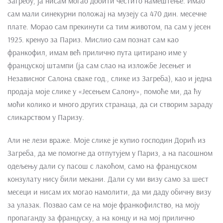
Загребу, ја нисам могао добити честито намештење. Имао
сам мали синекурни положај на музеју са 470 дин. месечне
плате. Морао сам прекинути са тим животом, па сам у јесен
1925. кренуо за Париз. Мислио сам познат сам као
франкофил, имам већ прилично пута цитирано име у
француској штампи (ја сам слао на изложбе Јесењег и
Независног Салона сваке год., слике из Загреба), као и једна
продаја моје слике у «Јесењем Салону», помоће ми, да ћу
моћи колико и много других странаца, да си створим зараду
сликарством у Паризу.
Али не лези враже. Моје слике је купио господин Дорић из
Загреба, да ме помогне да отпутујем у Париз, а на пасошном
одељењу дали су пасош с лакоћом, само на француском
конзулату нису били мекани. Дали су ми визу само за шест
месеци и нисам их могао намолити, да ми даду обичну визу
за улазак. Позвао сам се на моје франкофилство, на моју
пропаганду за француску, а на концу и на мој прилично