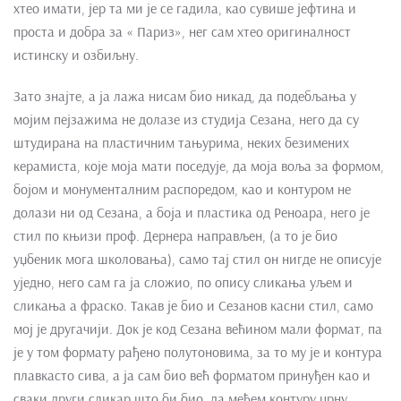
хтео имати, јер та ми је се гадила, као сувише јефтина и
проста и добра за « Париз», нег сам хтео оригиналност
истинску и озбиљну.
Зато знајте, а ја лажа нисам био никад, да подебљања у
мојим пејзажима не долазе из студија Сезана, него да су
штудирана на пластичним тањурима, неких безимених
керамиста, које моја мати поседује, да моја воља за формом,
бојом и монументалним распоредом, као и контуром не
долази ни од Сезана, а боја и пластика од Реноара, него је
стил по књизи проф. Дернера направљен, (а то је био
уџбеник мога школовања), само тај стил он нигде не описује
уједно, него сам га ја сложио, по опису сликања уљем и
сликања а фраско. Такав је био и Сезанов касни стил, само
мој је другачији. Док је код Сезана већином мали формат, па
је у том формату рађено полутоновима, за то му је и контура
плавкасто сива, а ја сам био већ форматом принуђен као и
сваки други сликар што би био, да мећем контуру црну,