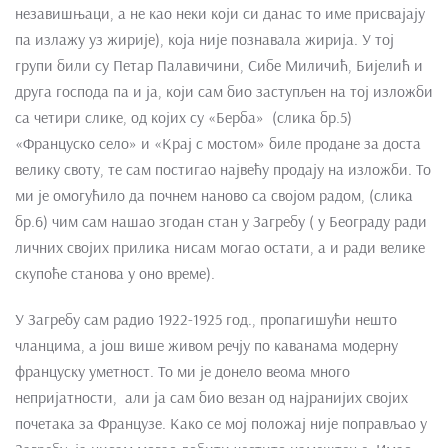
незавишњаци, а не као неки који си данас то име присвајају
па излажу уз жирије), која није познавала жирија. У тој
групи били су Петар Палавичини, Сибе Миличић, Бијелић и
друга господа па и ја, који сам био заступљен на тој изложби
са четири слике, од којих су «Берба» (слика бр.5)
«Француско село» и «Крај с мостом» биле продане за доста
велику своту, те сам постигао највећу продају на изложби. То
ми је омогућило да почнем наново са својом радом, (слика
бр.6) чим сам нашао згодан стан у Загребу ( у Београду ради
личних својих прилика нисам могао остати, а и ради велике
скупоће станова у оно време).
У Загребу сам радио 1922-1925 год., пропагишући нешто
чланцима, а још више живом речју по каванама модерну
француску уметност. То ми је донело веома много
непријатности, али ја сам био везан од најранијих својих
почетака за Французе. Како се мој положај није поправљао у