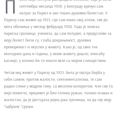
П
септембра месаеца 1928. у Београду кренуо сам
натраг за Париз и ако тешко душевно болестан. У
Паризу сам живео од 1925, где сам имао свој атеље, све до
мога обољења у месецу фебруару 1928. Тада је зимска
париска грозница, учинила, да сам полудео, а предуслови за
моју болест били су, слаба дохрањеност, духовна
премореност и неуспех у животу. Како је, од свих тих
незгодних дана и година, у моме животу дошло, описаћу
касније, у колико би то имало везе са мојим сликарством.
Читав мој живот у Паризу од 1925. била је оштра борба у
себи самом, против жалости, сентиментализма, те сам
радио слике у ведром тону, са веселим колоритом. Али све то
није помогло, преџивот је био толико ружан, толико огаван и
жалостан, да је достајала једна јака грозница, па да сву моју
“одбрану “сруши.