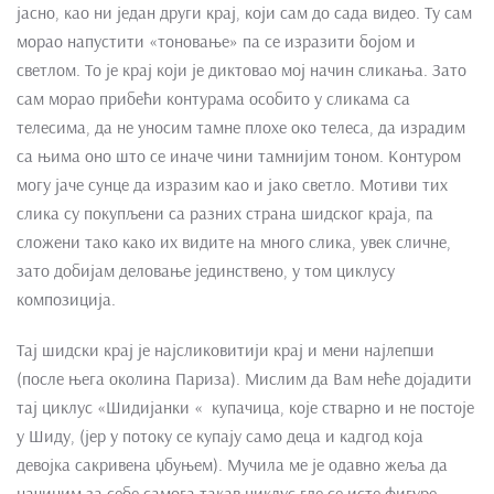
јасно, као ни један други крај, који сам до сада видео. Ту сам
морао напустити «тоновање» па се изразити бојом и
светлом. То је крај који је диктовао мој начин сликања. Зато
сам морао прибећи контурама особито у сликама са
телесима, да не уносим тамне плохе око телеса, да израдим
са њима оно што се иначе чини тамнијим тоном. Контуром
могу јаче сунце да изразим као и јако светло. Мотиви тих
слика су покупљени са разних страна шидског краја, па
сложени тако како их видите на много слика, увек сличне,
зато добијам деловање јединствено, у том циклусу
композиција.
Тај шидски крај је најсликовитији крај и мени најлепши
(после њега околина Париза). Мислим да Вам неће дојадити
тај циклус «Шидијанки « купачица, које стварно и не постоје
у Шиду, (јер у потоку се купају само деца и кадгод која
девојка сакривена џбуњем). Мучила ме је одавно жеља да
начиним за себе самога такав циклус где се исте фигуре