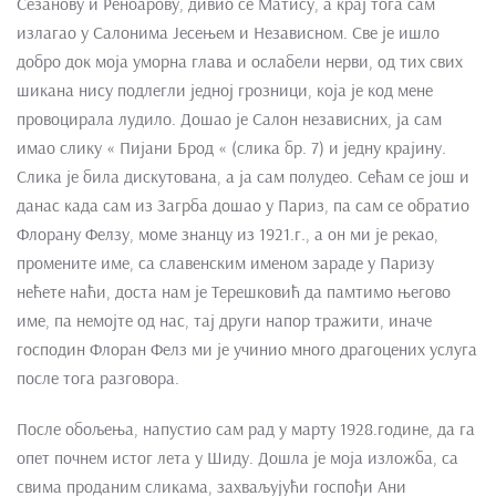
Сезанову и Реноарову, дивио се Матису, а крај тога сам
излагао у Салонима Јесењем и Независном. Све је ишло
добро док моја уморна глава и ослабели нерви, од тих свих
шикана нису подлегли једној грозници, која је код мене
провоцирала лудило. Дошао је Салон независних, ја сам
имао слику « Пијани Брод « (слика бр. 7) и једну крајину.
Слика је била дискутована, а ја сам полудео. Сећам се још и
данас када сам из Загрба дошао у Париз, па сам се обратио
Флорану Фелзу, моме знанцу из 1921.г., а он ми је рекао,
промените име, са славенским именом зараде у Паризу
нећете наћи, доста нам је Терешковић да памтимо његово
име, па немојте од нас, тај други напор тражити, иначе
господин Флоран Фелз ми је учинио много драгоцених услуга
после тога разговора.
После обољења, напустио сам рад у марту 1928.године, да га
опет почнем истог лета у Шиду. Дошла је моја изложба, са
свима проданим сликама, захваљујући госпођи Ани