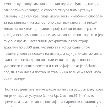
Уметничку школу сам завршио као одличан ђак, оцењен да
сам получио изванредне успехе у фигуралном цртању и
сликању и да сам крај своје марљивости «необично способан
за наставника». на жалост био сам гимназиста, па нисам
могао «а ни хтео» да правим професорски испит, јер сам
хтео да останем сликар, а нисам могао тај испит правити јер
су у оно време, наставници дескриптивне геометрије,
тражили по 2000 дин. месечно за инструисање у том
предмету, који се полаже на испиту, а који ја нисам могао, а
власт није хтела да ми дозволи испит из групе повести
уметности и опште повести и географије и ако је обећала
пре, па тако нисам постао наставник на велику жалост мога
оца и матере.
После свршене уметничке школе почео сам рад у атељеу, који
ми је кипар Јун уступио (слика бр. 2 из год.1919). У исто
време сам замењивао сценографа на народном казалишту у