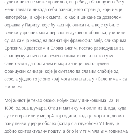
судити нико не може правилно, и треће да Французи неће у
мени гледати никада себи равног, него странца, који им је
непотребан, и који их смета. То као и шикане са дозволом
боравка у Паризу, које ћу касније описати, а које су биле
велики узрочник мога нервног и духовног оболења, учиниле
су, да сам ја некад најпознатији франкофил међу сликарима
Српским, Хрватским и Словеначким, постао равнодушан за
француску и њено савремено сликарство, а на то су ме
саветовали да постанем и моји знанци често чувени
француски сликари које је сметало да славим слабије од
себе, а уједно то је био крај мога излагања у «Салонима « са
жиријем.
Мој живот је текао овако: Рођен сам у Винковцима 22. И
1896, од оца шумара. Отац и мати су ми били из Шида, куда
су се и вратили у мојој 4-тој години, када је мој отац добио
рану пензију јер је оболео (катар с а глухоћом) У Шиду је
добио контрактуалну пошту, а био је у тим млађим годинама