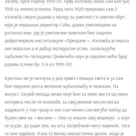
Загрбу, кроз годину 1919-20. Прву изложбу имао сам као ђак
1918 са лепим успехом. Пред лето 1920 приредио сам 2
изложбу својих радова у музеју за уметност и уметни обрт,
који је ондашњи директор Сабо, давао уметницима на
располагање, јер је уметнички павиљон био закрчен
добротворном институцијом «Прехране «. Изложба је имала
леп моралан а и добар матерјалан успех, захваљујући
љубазности господина Гривичића који је одкупио већи број
радова (слике бр. 3-4 из 1919-20).
Критика ме је метнула у ред првих сликара света и ја сам
био окружен доста великом љубазношћу и пажњом. На
жалост Загреб никада више није био за мене место од неког
интереса после те изложбе. Ја свој реноме нисам могао
задржати у том граду и ако сам чинио сав могући напор да
будем увек на « висини «. Они су имали свој видокруг, а који
се усуди, да ради оно, на шта Загребчани нису навикли, тога
се они одрекну. Како су веома нееластични духом, мода је