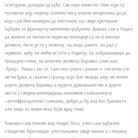
осигурани доходак од куће. Све није помогло. Они који су
путовали коју недељу замном нису имали неприлика до ја,
који сам био намеран да постанем, од своје претеране
љубави за француску њезиним грађаном. Дошао сам у Париз
да живим на милости париске полиције са по 6 месеци
дозволе, било је то у почетку, па онда анкете, па рад у
нервози, хоћу ли моћи остати у Паризу, па забрањивање да
продајем слике, па коначно дозвола боравка само као
«ђаку». Рекао сам си, тако поступате самном и снизили сте
ме на ђака, а сваком странцу који Вас можда није ни волео
дајете дозволу боравка и нудите држављанство и дајете
места у својим колекцијама њиховим слабашним и
«антифранцуским» сликама, добро ја ћу код Вас ђаковати,
али онда за навек нека буде крај томе.
Ђаковао сам поново код Андре Лота, учио сам љубазно
слкарство Фрагонара, употпуњавао своје знање о сликању