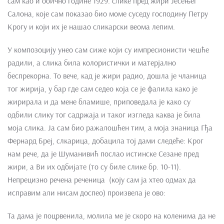
сам као и обично године 1929. слике пред жири Јесењег
Салона, које сам показао био моме суседу господину Петру
Крогу и који их је нашао сликарски веома лепим.
У композоцију унео сам сиже који су импресионисти чешће
радили, а слика била колористички и матерјално
беспрекорна. То вече, кад је жири радио, дошла је чланица
тог жирија, у бар где сам седео која се је фалила како је
жирирала и да мене бламише, приповедала је како су
одбили слику тог садржаја и таког изгледа каква је била
моја слика. Ја сам био ражалошћен тим, а моја знаница Гђа
Фернард Бреј, слкарица, добацила тој дами следеће: Крог
нам рече, да је Шуманивић послао истинске Сезане пред
жири, а Ви их одбијате (то су биле слике бр. 10-11).
Непрецизно речена реченица (коју сам ја хтео одмах да
исправим али нисам доспео) произвела је ово:
Та дама је поцрвенила, молила ме је скоро на коленима да не