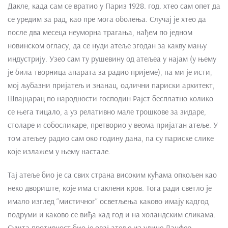
Дакле, када сам се вратио у Париз 1928. год. хтео сам опет да
се уредим за рад, као пре мога оболења. Случај је хтео да
после два месеца неуморна трагања, нађем по једном
новинском огласу, да се нуди атеље згодан за какву мању
индустрију. Узео сам ту рушевину од атељеа у најам (у њему
је била творница апарата за радио пријеме), па ми је исти,
мој љубазни пријатељ и знанац, одлични париски архитект,
Швајцарац по народности господин Рајст бесплатно колико
се њега тицало, а уз релативно мале трошкове за зидаре,
столаре и собосликаре, претворио у веома пријатан атеље. У
том атељеу радио сам око годину дана, па су париске слике
које излажем у њему настале.
Тај атеље био је са свих страна високим кућама опкољен као
неко двориште, које има стаклени кров. Тога ради светло је
имало изглед “мистичног” осветљења каково имају кадгод
подруми и каково се виђа кад год и на холандским сликама.
Сушта противност био је овај атеље из улице Данфер –