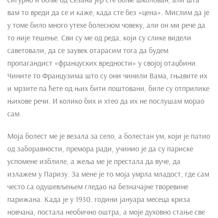
вам то вреди да се и каже, када сте без «цена». Мислим да је
у томе било много утехе болесном човеку, али он ми рече да
то није тешење. Сви су ме од реда, који су слике видели
саветовали, да се заувек отарасим тога да будем
пропагандист «француских вредности» у својој отаџбини.
Чините то Французима што су они чинили Вама, гњавите их
и мрзите па ћете од њих бити поштовани, биле су отприлике
њихове речи. И колико бих и хтео да их не послушам морао
сам.
Моја болест ме је везала за село, а болестан ум, који је патио
од заборавности, премора ради, учинио је да су париске
успомене изблиле, а жеља ме је престала да вуче, да
излажем у Паризу. За мене је то моја умрла младост, где сам
често са одушевљењем гледао на безначајне творевине
парижана. Када је у 1930. години јануара месеца криза
новчана, постала необично оштра, а моје духовно стање све