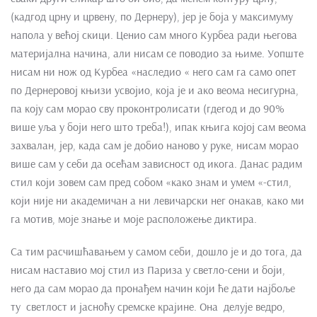
(кадгод црну и црвену, по Дернеру), јер је боја у максимуму
напола у већој скици. Ценио сам много Курбеа ради његова
материјална начина, али нисам се поводио за њиме. Уопште
нисам ни нож од Курбеа «наследио « него сам га само опет
по Дернеровој књизи усвојио, која је и ако веома несигурна,
па коју сам морао сву проконтролисати (гдегод и до 90%
више уља у боји него што треба!), ипак књига којој сам веома
захвалан, јер, када сам је добио наново у руке, нисам морао
више сам у себи да осећам зависност од икога. Данас радим
стил који зовем сам пред собом «како знам и умем «-стил,
који није ни академичан а ни левичарски нег онакав, како ми
га мотив, моје знање и моје расположење диктира.
Са тим расчишћавањем у самом себи, дошло је и до тога, да
нисам наставио мој стил из Париза у светло-сени и боји,
него да сам морао да пронађем начин који ће дати најбоље
ту светлост и јасноћу сремске крајине. Она делује ведро,