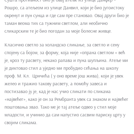
Рошро, са атељеом из улице Данвил, који је био југоистоку
окренут и пун сунца и где сам пре становао. Овај други био је
таман веома тих са тужним светлом, али необично
сликарским те је био погодан за моје болесне живце.
Класично светло за холандско сликање, за светло и сену
спојену са бојом, за форму, која није «опрана светлом « већ
је, кроз ту расвету, некако рапава и пуна шупљина. Атеље ми
је диктовао стил а уједно ми пробудио сећања на школу
проф. М. Кл. Црнчића ( у оно време још жива), који је увек
желео и тражио такову расвету, а помоћу завеса и
постизавао ју је, кад је нас учио сликати по сликама
«највећег», како је он за Рембранта увек са знаком и највећег
поштовања звао. Тако ме је тај атеље одвео у стил моје
младости, и учинио да сам напустио сасвим париску црту у
својим сликама.