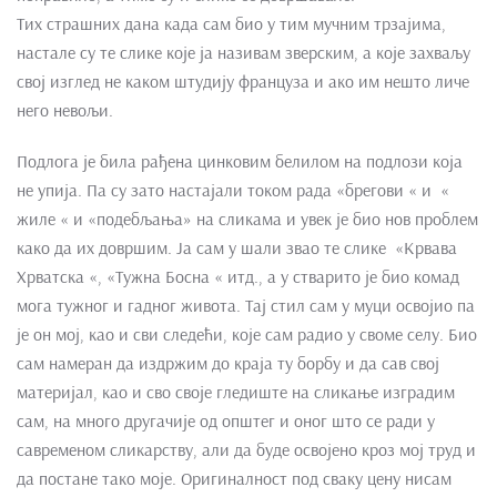
Тих страшних дана када сам био у тим мучним трзајима,
настале су те слике које ја називам зверским, а које захваљу
свој изглед не каком штудију француза и ако им нешто личе
него невољи.
Подлога је била рађена цинковим белилом на подлози која
не упија. Па су зато настајали током рада «брегови « и «
жиле « и «подебљања» на сликама и увек је био нов проблем
како да их довршим. Ја сам у шали звао те слике «Крвава
Хрватска «, «Тужна Босна « итд., а у стварито је био комад
мога тужног и гадног живота. Тај стил сам у муци освојио па
је он мој, као и сви следећи, које сам радио у своме селу. Био
сам намеран да издржим до краја ту борбу и да сав свој
материјал, као и сво своје гледиште на сликање изградим
сам, на много другачије од општег и оног што се ради у
савременом сликарству, али да буде освојено кроз мој труд и
да постане тако моје. Оригиналност под сваку цену нисам