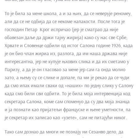
То је била за мене школа, а и за њих, да се неверује реномеу,
али да се не одбија да се некоме напакости. После тога је
господин Петар Крог испричао (јер је сматрао да није
обавезан даље да држи тајну жирија) како су нас све Србе,
Хрвате и Словенце одбили од истог Салона године 1926, када
је он био члан жириа из, разлога, да им наша држава није
интересантна, јер не купује њхових слика и да их сметамо у
Паризу, а да је он гласовао за мене јер сам га онда молио
зато, а њему су се слике и допале, па ми је рекао да се чуди
да смо ипак имали сваки од «наших» по једну слику у Салону
када смо били сви одбити. То је била моја интервенција код
секретара Салона, коме сам споменуо да су два моја знанца
и ја познати као пријатељи француске и њене уметности, па
је секретар их записао као «узете», сам не питајући никог.
Тако сам дознао да многи не познају ни Сезанво дело, да