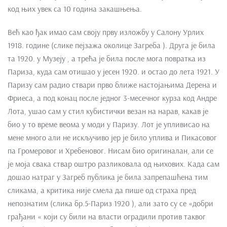
код њих увек са 10 година закашњења.
Већ као ђак имао сам своју прву изложбу у Салону Урлих
1918. године (слике пејзажа околице Загреба ). Друга је била
та 1920. у Музеју , а трећа је била после мога повратка из
Париза, куда сам отишао у јесен 1920. и остао до лета 1921. У
Паризу сам радио ствари прво ближе настојањима Дерена и
Фриеса, а под конац после једног 3-месечног курза код Андре
Лота, ушао сам у стил кубистички везан на нарав, какав је
био у то време веома у моди у Паризу. Лот је упливисао на
мене много али не искључиво јер је било уплива и Пикасовог
па Громеровог и Хребеновог. Нисам био оригиналан, али се
је моја свака ствар оштро разликовала од њихових. Када сам
дошао натраг у Загреб публика је била запрепашћена тим
сликама, а критика није смела да пише од страха пред
непознатим (слика бр.5-Париз 1920 ), али зато су се «добри
грађани « који су били на власти оградили против таквог