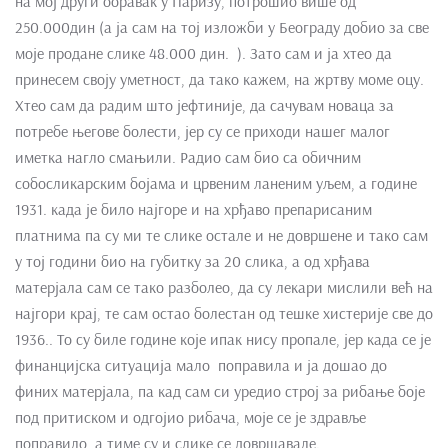
на мој други боравак у Паризу, потрошио више од
250.000дин (а ја сам на тој изложби у Београду добио за све
моје продане слике 48.000 дин. ). Зато сам и ја хтео да
принесем своју уметност, да тако кажем, на жртву моме оцу.
Хтео сам да радим што јефтиније, да сачувам новаца за
потребе његове болести, јер су се приходи нашег малог
иметка нагло смањили. Радио сам био са обичним
собосликарским бојама и црвеним ланеним уљем, а године
1931. када је било најгоре и на хрђаво препарисаним
платнима па су ми те слике остале и не довршене и тако сам
у тој години био на губитку за 20 слика, а од хрђава
матерјала сам се тако разболео, да су лекари мислили већ на
најгори крај, те сам остао болестан од тешке хистерије све до
1936.. То су биле године које ипак нису пропале, јер када се је
финанцијска ситуација мало поправила и ја дошао до
финих матерјала, па кад сам си уредио строј за рибање боје
под притиском и одгојио рибача, моје се је здравље
поправило, а тиме су и слике се довршавале.