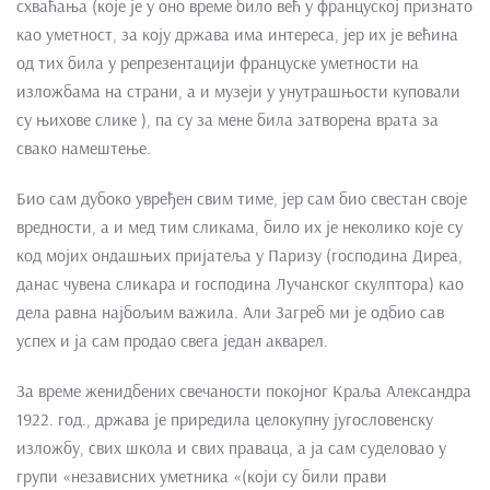
схваћања (које је у оно време било већ у француској признато
као уметност, за коју држава има интереса, јер их је већина
од тих била у репрезентацији француске уметности на
изложбама на страни, а и музеји у унутрашњости куповали
су њихове слике ), па су за мене била затворена врата за
свако намештење.
Био сам дубоко увређен свим тиме, јер сам био свестан своје
вредности, а и мед тим сликама, било их је неколико које су
код мојих ондашњих пријатеља у Паризу (господина Диреа,
данас чувена сликара и господина Лучанског скулптора) као
дела равна најбољим важила. Али Загреб ми је одбио сав
успех и ја сам продао свега један акварел.
За време женидбених свечаности покојног Краља Александра
1922. год., држава је приредила целокупну југословенску
изложбу, свих школа и свих праваца, а ја сам суделовао у
групи «независних уметника «(који су били прави