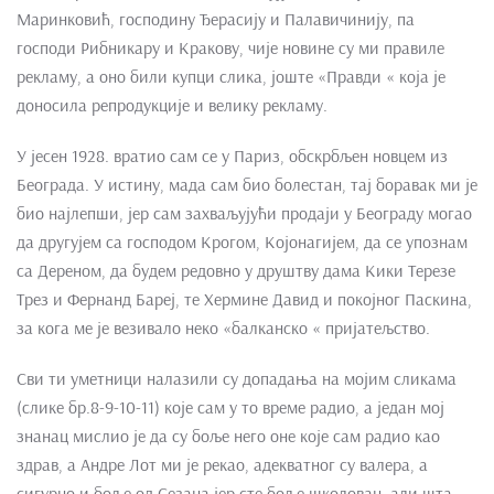
Маринковић, господину Ђерасију и Палавичинију, па
господи Рибникару и Кракову, чије новине су ми правиле
рекламу, а оно били купци слика, јоште «Правди « која је
доносила репродукције и велику рекламу.
У јесен 1928. вратио сам се у Париз, обскрбљен новцем из
Београда. У истину, мада сам био болестан, тај боравак ми је
био најлепши, јер сам захваљујући продаји у Београду могао
да другујем са господом Крогом, Којонагијем, да се упознам
са Дереном, да будем редовно у друштву дама Кики Терезе
Трез и Фернанд Бареј, те Хермине Давид и покојног Паскина,
за кога ме је везивало неко «балканско « пријатељство.
Сви ти уметници налазили су допадања на мојим сликама
(слике бр.8-9-10-11) које сам у то време радио, а један мој
знанац мислио је да су боље него оне које сам радио као
здрав, а Андре Лот ми је рекао, адекватног су валера, а
сигурно и боље од Сезана јер сте боље школован, али шта