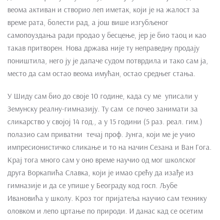
веома активан и створио леп иметак, који је на жалост за
време рата, болести рад, а још више изгубљеног
самопоуздања ради продао у бесцење, јер је био таоц и као
такав притворен. Нова држава није ту неправедну продају
поништила, него ју је дапаче судом потврдила и тако сам ја,
место да сам остао веома имућан, остао средњег стања.
У Шиду сам био до своје 10 године, када су ме уписали у
Земунску реалну-гимназију. Ту сам се почео занимати за
сликарство у својој 14 год., а у 15 години (5 раз. реал. гим.)
полазио сам приватни течај проф. Јунга, који ме је учио
импресионистичко сликање и то на начин Сезана и Ван Гога.
Крај тога много сам у оно време научио од мог школског
друга Воркапића Славка, који је имао срећу да изађе из
гимназије и да се упише у Београду код госп. Љубе
Ивановића у школу. Кроз тог пријатеља научио сам технику
оловком и лепо цртање по природи. И данас кад се осетим