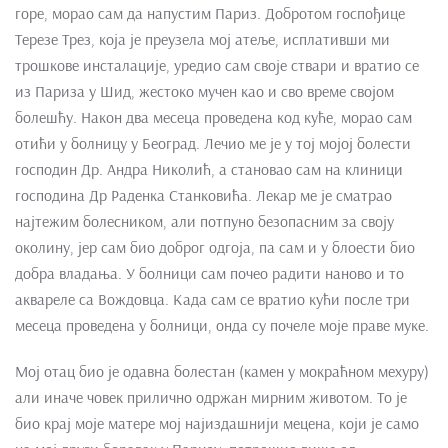
горе, морао сам да напустим Париз. Добротом госпођице
Терезе Трез, која је преузела мој атеље, исплативши ми
трошкове инсталације, уредио сам своје ствари и вратио се
из Париза у Шид, жестоко мучен као и сво време својом
болешћу. Након два месеца проведена код куће, морао сам
отићи у болницу у Београд. Лечио ме је у тој мојој болести
господин Др. Андра Николић, а становао сам на клиници
господина Др Раденка Станковића. Лекар ме је сматрао
најтежим болесником, али потпуно безопасним за своју
околину, јер сам био доброг одгоја, па сам и у блоести био
добра владања. У болници сам почео радити наново и то
аквареле са Вождовца. Када сам се вратио кући после три
месеца проведена у болници, онда су почеле моје праве муке.
Мој отац био је одавна болестан (камен у мокраћном мехуру)
али иначе човек прилично одржан мирним животом. То је
био крај моје матере мој најиздашнији мецена, који је само