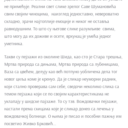
не примећује. Реални свет слике зрелог Саве Шумановића
свим својим чиноцима, наизглед једноставно, невероватно
складно, зрачи најтоплије емоције и никог не оставља
равнодушним. То што су његове слике разумљиве свима,
што могу да их доживе и осете, врхунац је умећа једног
уметника.
Такви су пејзажи из околине Шида, као сто је Стара трешња,
Мртва природа са дињама, Мртва природа са лубеницама,
Ваза са цвећем, делују као већ потпуно уобличена дела тог
новог циља коме је кренуо. Да је сликар неуморни радник,
који стално проверава сам себе, сведочи неколико слика са
темом пејзажа који се по својим карактеристикама не
уклапају у шидске пајзаже. То су тзв. Вождовачки пејзажи,
настали према скицама које је сликар донео са лечења у
вождовачкој болници. О њима је писао и посебни пажњу им
посветио Живко Брковић...