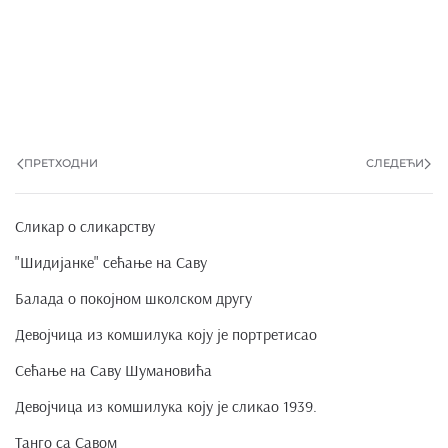
ПРЕТХОДНИ
СЛЕДЕЋИ
Сликар о сликарству
"Шидијанке" сећање на Саву
Балада о покојном школском другу
Девојчица из комшилука коју је портретисао
Сећање на Саву Шумановића
Девојчица из комшилука коју је сликао 1939.
Танго са Савом