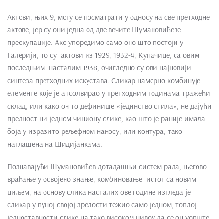
Актови, њих 9, могу се посматрати у односу на све претходне
актове, јер су они једна од две вечите Шумановићеве
преокупације. Ако упоредимо само оно што постоји у
Галерији, то су актови из 1929, 1932-4, Купачице, са овим
последњим насталим 1938, очигледно су ови најновији
синтеза претходних искустава. Сликар намерно комбинује
елементе које је апсолвирао у претходним годинама тражећи
склад, или како он то дефинише «јединство стила», не дајући
предност ни једном чиниоцу слике, као што је раније имала
боја у изразито рељефном наносу, или контура, тако
наглашена на Шидијанкама.
Познавајући Шумановићев дотадашњи систем рада, његово
враћање у освојено знање, комбиновање истог са новим
циљем, на основу слика насталих ове године изгледа је
сликар у пуној својој зрелости тежио само једном, топлој
једноставности слике на тако високом нивоу да се он уопште