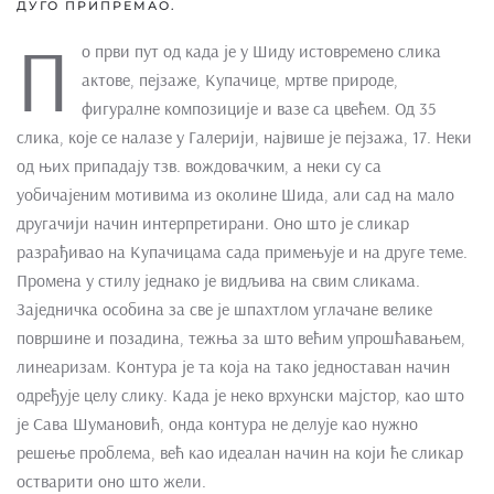
ДУГО ПРИПРЕМАО.
П
о први пут од када је у Шиду истовремено слика
актове, пејзаже, Купачице, мртве природе,
фигуралне композиције и вазе са цвећем. Од 35
слика, које се налазе у Галерији, највише је пејзажа, 17. Неки
од њих припадају тзв. вождовачким, а неки су са
уобичајеним мотивима из околине Шида, али сад на мало
другачији начин интерпретирани. Оно што је сликар
разрађивао на Купачицама сада примењује и на друге теме.
Промена у стилу једнако је видљива на свим сликама.
Заједничка особина за све је шпахтлом углачане велике
површине и позадина, тежња за што већим упрошћавањем,
линеаризам. Контура је та која на тако једноставан начин
одређује целу слику. Када је неко врхунски мајстор, као што
је Сава Шумановић, онда контура не делује као нужно
решење проблема, већ као идеалан начин на који ће сликар
остварити оно што жели.