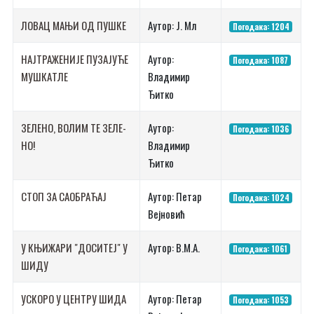
ЛО­ВАЦ МА­ЊИ ОД ПУ­ШКЕ
Аутор: Ј. Мл
Погодака: 1204
НАЈ­ТРА­ЖЕ­НИ­ЈЕ ПУ­ЗА­ЈУ­ЋЕ
Аутор:
Погодака: 1087
МУ­ШКА­ТЛЕ
Владимир
Ђитко
ЗЕ­ЛЕ­НО, ВО­ЛИМ ТЕ ЗЕ­ЛЕ­
Аутор:
Погодака: 1036
НО!
Владимир
Ђитко
СТОП ЗА СА­О­БРА­ЋАЈ
Аутор: Петар
Погодака: 1024
Вејновић
У КЊИ­ЖА­РИ "ДО­СИ­ТЕЈ" У
Аутор: В.М.А.
Погодака: 1061
ШИ­ДУ
УСКО­РО У ЦЕН­ТРУ ШИ­ДА
Аутор: Петар
Погодака: 1053