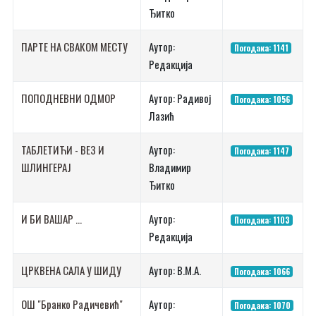
Ђитко
ПАР­ТЕ НА СВА­КОМ МЕ­СТУ
Аутор:
Погодака: 1141
Редакција
ПО­ПО­ДНЕВ­НИ ОД­МОР
Аутор: Радивој
Погодака: 1056
Лазић
ТА­БЛЕ­ТИ­ЋИ - ВЕЗ И
Аутор:
Погодака: 1147
ШЛИН­ГЕ­РАЈ
Владимир
Ђитко
И БИ ВА­ШАР ...
Аутор:
Погодака: 1103
Редакција
ЦРКВЕНА САЛА У ШИДУ
Аутор: В.М.А.
Погодака: 1066
ОШ "Бран­ко Ра­ди­че­вић"
Аутор:
Погодака: 1070