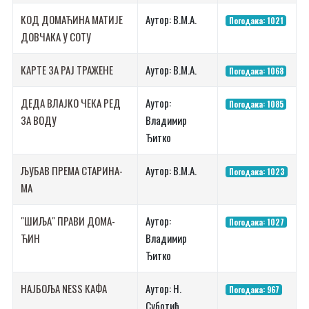
КОД ДОМАЋИНА МАТИЈЕ
Аутор: В.М.А.
Погодака: 1021
ДОВЧАКА У СОТУ
КАРТЕ ЗА РАЈ ТРАЖЕНЕ
Аутор: В.М.А.
Погодака: 1068
ДЕ­ДА ВЛАЈ­КО ЧЕ­КА РЕД
Аутор:
Погодака: 1085
ЗА ВО­ДУ
Владимир
Ђитко
ЉУ­БАВ ПРЕ­МА СТА­РИ­НА­
Аутор: В.М.А.
Погодака: 1023
МА
"ШИ­ЉА" ПРА­ВИ ДО­МА­
Аутор:
Погодака: 1027
ЋИН
Владимир
Ђитко
НАЈ­БО­ЉА NESS КА­ФА
Аутор: Н.
Погодака: 967
Суботић