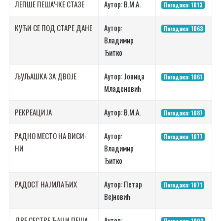
ЛЕП­ШЕ ПЕ­ШАЧ­КЕ СТА­ЗЕ
Аутор: В.М.А.
Погодака: 1013
КУ­ЋИ СЕ ПОД СТА­РЕ ДА­НЕ
Аутор:
Погодака: 1063
Владимир
Ђитко
ЉУ­ЉА­ШКА ЗА ДВО­ЈЕ
Аутор: Јо­ви­ца
Погодака: 1061
Мла­де­но­вић
РЕ­КРЕ­А­ЦИ­ЈА
Аутор: В.М.А.
Погодака: 1087
РАД­НО МЕ­СТО НА ВИ­СИ­
Аутор:
Погодака: 1077
НИ
Владимир
Ђитко
РА­ДОСТ НАЈ­МЛА­ЂИХ
Аутор: Петар
Погодака: 1071
Вејновић
ДВЕ СЕ­СТРЕ ЂА­ЦИ ПЕ­ША­
Аутор:
Погодака: 1094