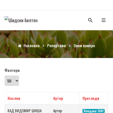
Насловна
Репортаже
Оком камере
Филтери
Прикажи број
Наслов
Аутор
Прегледи
КАД ВИДОМИР ШИША
Аутор:
Погодака: 1097