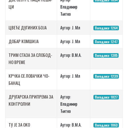
ЦИ
Владимир
Ђитко
ЦВЕ­ЋЕ ДУ­ГИ­НИХ БО­ЈА
Аутор: Ј. Мл
Погодака: 1264
ДО­БАР КОМ­ШИ­ЈА
Аутор: Ј. Мл
Погодака: 1247
ТРИМ СТА­ЗА ЗА СЛО­БОД­
Аутор: В.М.А.
Погодака: 1385
НО ВРЕ­МЕ
КРЧ­КА СЕ ЛО­ВАЧ­КИ ЧО­
Аутор: Ј. Мл
Погодака: 1239
БА­НАЦ
ДРУ­ГАР­СКА ПРИ­ПРЕ­МА ЗА
Аутор:
Погодака: 1027
КОН­ТРОЛ­НИ
Владимир
Ђитко
ТУ ­ЈЕ ЗА ОКО
Аутор: В.М.А.
Погодака: 1063