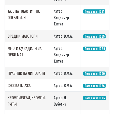
ЈА­ЈЕ НА ПЛА­СТИЧ­НОЈ
Аутор:
Погодака: 1091
ОПЕ­РА­ЦИ­ЈИ
Владимир
Ђитко
ВРЕД­НИ МАЈ­СТО­РИ
Аутор: В.М.А.
Погодака: 1065
МНО­ГИ СУ РА­ДИ­ЛИ ЗА
Аутор:
Погодака: 1029
ПР­ВИ МАЈ
Владимир
Ђитко
ПРА­ЗНИК НА ЛИ­ПО­ВА­ЧИ
Аутор: В.М.А.
Погодака: 1090
СЕ­О­СКА ПЛА­ЖА
Аутор: В.М.А.
Погодака: 1086
КРОМ­ПИ­РИ­ЋИ, КРОМ­ПИ­
Аутор: Н.
Погодака: 1046
РИ­ЋИ
Суботић