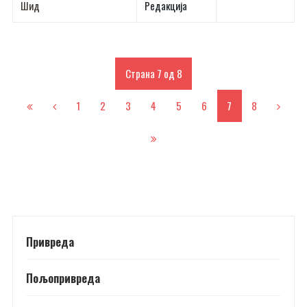
Шид
Редакција
Страна 7 од 8
1
2
3
4
5
6
7
8
Привреда
Пољопривреда