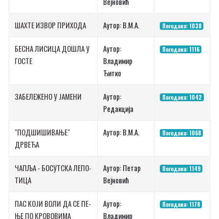
Вејновић
ШАХ­ТЕ ИЗ­ВОР ПРИ­ХО­ДА
Аутор: В.М.А.
Погодака: 1038
БЕСНА ЛИСИЦА ДОШЛА У
Аутор:
Погодака: 1116
ГОСТЕ
Владимир
Ђитко
ЗАБЕЛЕЖЕНО У ЈАМЕНИ
Аутор:
Погодака: 1042
Редакција
"ПОДШИШИВАЊЕ"
Аутор: В.М.А.
Погодака: 1068
ДРВЕЋА
ЧА­ПЉА - БО­СУТ­СКА ЛЕ­ПО­
Аутор: Петар
Погодака: 1149
ТИ­ЦА
Вејновић
ПАС КО­ЈИ ВО­ЛИ ДА СЕ ПЕ­
Аутор:
Погодака: 1178
ЊЕ ПО КРО­ВО­ВИ­МА
Владимир