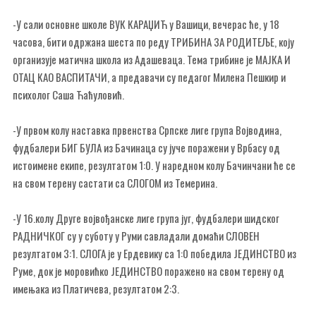
-У сали основне школе ВУК КАРАЏИЋ у Вашици, вечерас ће, у 18
часова, бити одржана шеста по реду ТРИБИНА ЗА РОДИТЕЉЕ, коју
организује матична школа из Адашеваца. Тема трибине је МАЈКА И
ОТАЦ КАО ВАСПИТАЧИ, а предавачи су педагог Милена Пешкир и
психолог Саша Ћаћуловић.
-У првом колу наставка првенства Српске лиге група Војводина,
фудбалери БИГ БУЛА из Бачинаца су јуче поражени у Врбасу од
истоимене екипе, резултатом 1:0. У наредном колу Бачинчани ће се
на свом терену састати са СЛОГОМ из Темерина.
-У 16.колу Друге војвођанске лиге група југ, фудбалери шидског
РАДНИЧКОГ су у суботу у Руми савладали домаћи СЛОВЕН
резултатом 3:1. СЛОГА је у Ердевику са 1:0 победила ЈЕДИНСТВО из
Руме, док је моровићко ЈЕДИНСТВО поражено на свом терену од
имењака из Платичева, резултатом 2:3.