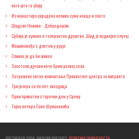
него што га убију
Из манастира украдена велика сума новца и злато
Шидске Новине - Добродошли
Србија је хумано и толерантно друштво, Шид је издвојен случај
Машиновођа с длетом у руци
Сликао је да би живео
Заостали дугови коче бржи развој села
Затражено хитно измештање Прихватног центра за мигранте
Три језера са по пет звездица
Први приватни старачки дом у Срему
Тајна вечера Саве Шумановића
ПОСТАВЉЕН 2004. ШИДСКИ ПОРТАЛ™.
ПОЛИТИКА ПРИВАТНОСТИ