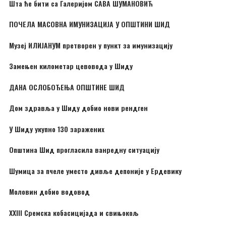
Шта ће бити са Галеријом САВА ШУМАНОВИЋ
ПОЧЕЛА МАСОВНА ИМУНИЗАЦИЈА У ОПШТИНИ ШИД
Музеј ИЛИЈАНУМ претворен у пункт за имунизацију
Замењен километар цевовода у Шиду
ДАНА ОСЛОБОЂЕЊА ОПШТИНЕ ШИД
Дом здравља у Шиду добио нови рендген
У Шиду укупно 130 заражених
Општина Шид прогласила ванредну ситуацију
Шумица за пчеле уместо дивље депоније у Ердевику
Моловин добио водовод
XXIII Сремска кобасицијада и свињокољ