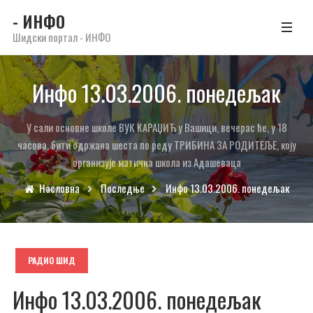
- ИНФО
Шидски портал - ИНФО
Инфо 13.03.2006. понедељак
У сали основне школе ВУК КАРАЏИЋ у Вашици, вечерас ће, у 18
часова, бити одржана шеста по реду ТРИБИНА ЗА РОДИТЕЉЕ, коју
организује матична школа из Адашеваца
Насловна
Последње
Инфо 13.03.2006. понедељак
РАДИО ШИД
Инфо 13.03.2006. понедељак