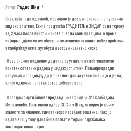
Аутор:
Радио Шид
Снег, који пада од синоћ, формирао је дебљи покривач на путевима
шидске општине. Екипе предузећа ГРАДИТЕЉ и ЗИДАР су на терену
од 2 часа после поноћи и чисте снег на свим правцима. А према
информацијама са аутобуске и железничке станице, већих проблема
у саобраћају нема, аутобуси и возови незнатно касне.
-Нове снежне падавине додатно су утицале на већ закаснели
почетак сетвених радова у шидској општини. Пољопривредни
стручњаци процењују да је снег погодан за усеве пшенице и јечма,
али је одложио почетак сетве шећерне репе.
-Поводом смрти бившег председника Србије и СРЈ Слободана
Милошевића, Општински одбор СПС-а у Шид, отворио је књигу
жалости за чланове, симпатизере и грађане општине. Како је
најављено, у току дана биће познат и термин одржавања
комеморативног скупа.