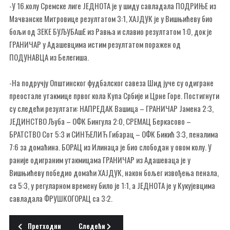
-У 16.колу Сремске лиге ЈЕДНОТА је у шиду савладала ПОДРИЊЕ из
Мачванске Митровице резултатом 3:1, ХАЈДУК је у Вишњићеву био
бољи од ЗЕКЕ БУЉУБАшЕ из Равња и славио резултатом 1:0, док је
ГРАНИЧАР у Адашевцима истим резултатом поражен од
ПОДУНАВЦА из Белегиша.
-На подручју Општинског фудбалског савеза Шид јуче су одигране
преостале утакмице првог кола Купа Србије и Црне Горе. Постигнути
су следећи резултати: НАПРЕДАК Вашица – ГРАНИЧАР Јамена 2:3,
ЈЕДИНСТВО Љуба – ОФК Бингула 2:0, СРЕМАЦ Беркасово –
БРАТСТВО Сот 5:3 и СИНЂЕЛИЋ Гибарац – ОФК Бикић 3:3, пеналима
7:6 за домаћина. БОРАЦ из Илинаца је био слободан у овом колу. У
раније одиграним утакмицама ГРАНИЧАР из Адашеваца је у
Вишњићеву победио домаћи ХАЈДУК, након бољег извођења пенала,
са 5:3, у регуларном времену било је 1:1, а ЈЕДНОТА је у Кукујевцима
савладала ФРУШКОГОРАЦ са 3:2.
Претходни чланак: Инфо 14.03.2006. уторак
Следећи чланак: Инфо 10.03.2006. петак
Претходни
Следећи