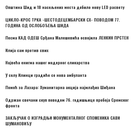
Општина Шид и 18 насељених места добило нову LED расвету
ЦИКЛО-КРОС ТРКА -ШЕСТОДЕЦЕМБАРСКИ CX- ПОВОДОМ 77.
ГОДИНА ОД ОСЛОБОЂЕЊА ШИДА
Песма КАД ОДЕШ Срђана Малешевића освојила ЛЕНКИН ПРСТЕН
Илија сам против свих
Највећа енигма нашег модерног сликарства
У селу Илинци градиће се нова амбуланта
Помоћ за Лазара: Хуманитарна акција најмлађих Шиђана
Одржан свечани скуп поводом 76. годишњице пробоја Сремског
фронта
ЗАКЉУЧАК О ИЗГРАДЊИ МОНУМЕНТАЛНОГ СПОМЕНИКА САВИ
ШУМАНОВИЋУ