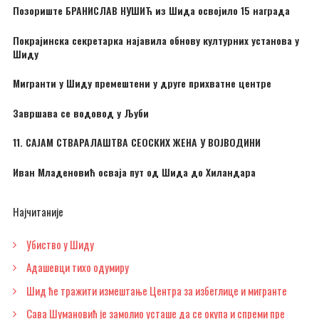
Позориште БРАНИСЛАВ НУШИЋ из Шида освојило 15 награда
Покрајинска секретарка најавила обнову културних установа у
Шиду
Мигранти у Шиду премештени у друге прихватне центре
Завршава се водовод у Љуби
11. САЈАМ СТВАРАЛАШТВА СЕОСКИХ ЖЕНА У ВОЈВОДИНИ
Иван Младеновић осваја пут од Шида до Хиландара
Најчитаније
Убиство у Шиду
Адашевци тихо одумиру
Шид ће тражити измештање Центра за избеглице и мигранте
Сава Шумановић је замолио усташе да се окупа и спреми пре