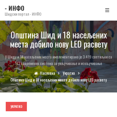
- ИНФО
Шидски портал - ИНФО
Општина Шид и 18 насељених
места добило нову LED расвету
У Шиду и 18 насељених места имплементирано је 3.419 светиљки са
113 савремених система за укључивање и искључивање
Насловна
Укратко
Општина Шид и 18 насељених места добило нову LED расвету
УКРАТКО