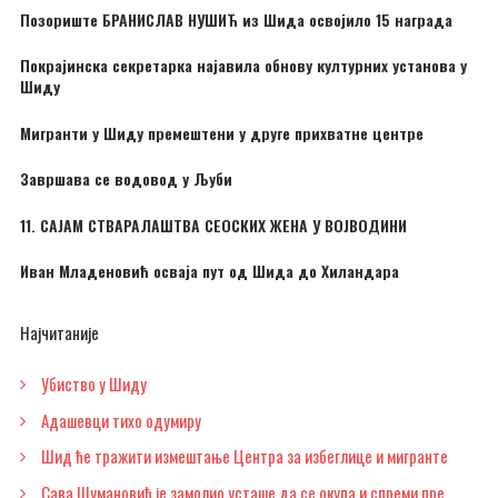
Позориште БРАНИСЛАВ НУШИЋ из Шида освојило 15 награда
Покрајинска секретарка најавила обнову културних установа у
Шиду
Мигранти у Шиду премештени у друге прихватне центре
Завршава се водовод у Љуби
11. САЈАМ СТВАРАЛАШТВА СЕОСКИХ ЖЕНА У ВОЈВОДИНИ
Иван Младеновић осваја пут од Шида до Хиландара
Најчитаније
Убиство у Шиду
Адашевци тихо одумиру
Шид ће тражити измештање Центра за избеглице и мигранте
Сава Шумановић је замолио усташе да се окупа и спреми пре