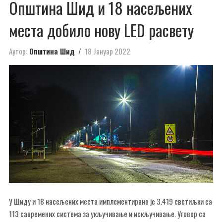
Општина Шид и 18 насељених
места добило нову LED расвету
Аутор:
Општина Шид
18 Јануар 2022
У Шиду и 18 насељених места имплементирано је 3.419 светиљки са
113 савремених система за укључивање и искључивање. Уговор са