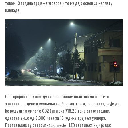
током 13 година трајања уговора и то му даје основ за наплату
накнаде.
Овај пројекат је у складу са савременим политикама заштите
животне средине и смањења карбонског трага, па се процењује да
ће редукција емисије СО2 бити око 718,20 тона сваке године,
односно више од 9.300 тона за 13 година трајања уговора.
Постављене су савремене
LED светиљке чији је век
Schreder