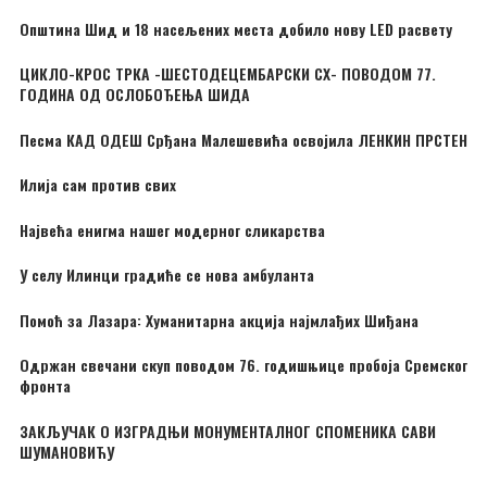
Општина Шид и 18 насељених места добило нову LED расвету
ЦИКЛО-КРОС ТРКА -ШЕСТОДЕЦЕМБАРСКИ CX- ПОВОДОМ 77.
ГОДИНА ОД ОСЛОБОЂЕЊА ШИДА
Песма КАД ОДЕШ Срђана Малешевића освојила ЛЕНКИН ПРСТЕН
Илија сам против свих
Највећа енигма нашег модерног сликарства
У селу Илинци градиће се нова амбуланта
Помоћ за Лазара: Хуманитарна акција најмлађих Шиђана
Одржан свечани скуп поводом 76. годишњице пробоја Сремског
фронта
ЗАКЉУЧАК О ИЗГРАДЊИ МОНУМЕНТАЛНОГ СПОМЕНИКА САВИ
ШУМАНОВИЋУ