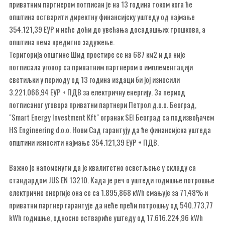
приватним партнером потписан је на 13 година током кога ће
општина остварити директну финансијску уштеду од најмање
354.121,39 ЕУР и неће доћи до увећања досадашњих трошкова, а
општина нема кредитно задужење.
Територија општине Шид простире се на 687 км2 и да није
потписала уговор са приватним партнером о имплементацији
светиљки у периоду од 13 година издаци би јој износили
3.221.066,94 ЕУР + ПДВ за електричну енергију. За период
потписаног уговора приватни партнери Петрол д.о.о. Београд,
"Smart Energy Investment Kft" огранак SEI Београд са подизвођачем
HS Engineering d.o.o. Нови Сад гарантују да ће финансијска уштеда
општини износити најмање 354.121,39 ЕУР + ПДВ.
Важно је напоменути да је квалитетно осветљење у складу са
стандардом JUS EN 13210. Када је реч о уштеди годишње потрошње
електричне енергије она се са 1.895,868 кWh смањује за 71,48% и
приватни партнер гарантује да неће прећи потрошњу од 540.773,77
kWh годишње, односно оствариће уштеду од 17.616.224,96 kWh