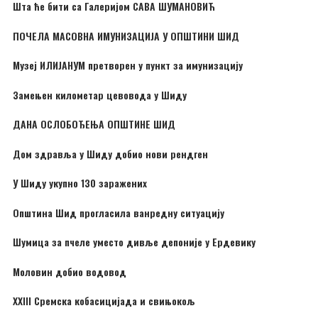
Шта ће бити са Галеријом САВА ШУМАНОВИЋ
ПОЧЕЛА МАСОВНА ИМУНИЗАЦИЈА У ОПШТИНИ ШИД
Музеј ИЛИЈАНУМ претворен у пункт за имунизацију
Замењен километар цевовода у Шиду
ДАНА ОСЛОБОЂЕЊА ОПШТИНЕ ШИД
Дом здравља у Шиду добио нови рендген
У Шиду укупно 130 заражених
Општина Шид прогласила ванредну ситуацију
Шумица за пчеле уместо дивље депоније у Ердевику
Моловин добио водовод
XXIII Сремска кобасицијада и свињокољ