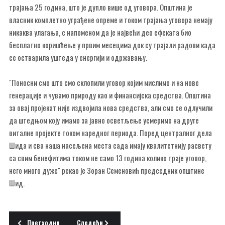
трајања 25 година, што је дупло више од уговора. Општина је
власник комплетно уграђене опреме и током трајања уговора немају
никаква улагања, с напоменом да је највећи део ефеката био
бесплатно коришћење у првим месецима док су трајали радови када
се остварила уштеда у енергији и одржавању.
"Поносни смо што смо склопили уговор којим мислимо и на нове
генерације и чувамо природу као и финансијска средства. Општина
за овај пројекат није издвојила нова средства, али смо се одлучили
да штедњом коју имамо за јавно осветљење усмеримо на друге
виталне пројекте током наредног периода. Поред централног дела
Шида и сва наша насељена места сада имају квалитетнију расвету
са свим бенефитима током не само 13 година колико траје уговор,
него много дуже" рекао је Зоран Семеновић председник општине
Шид.
Претходни чланак: Гас стигао у шидску општину
Следећи чланак: ЦИКЛО-КРОС ТРКА -ШЕСТОДЕЦ
Претходни
Следећи