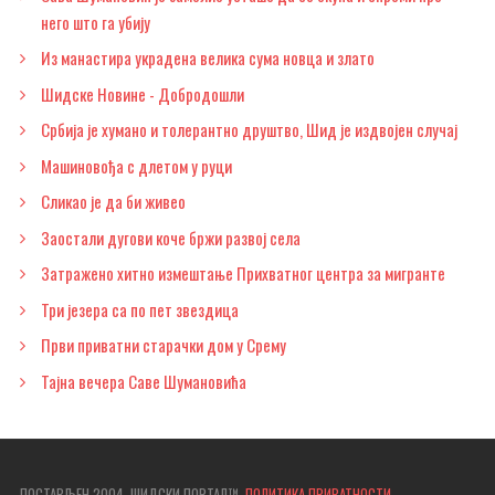
него што га убију
Из манастира украдена велика сума новца и злато
Шидске Новине - Добродошли
Србија је хумано и толерантно друштво, Шид је издвојен случај
Машиновођа с длетом у руци
Сликао је да би живео
Заостали дугови коче бржи развој села
Затражено хитно измештање Прихватног центра за мигранте
Три језера са по пет звездица
Први приватни старачки дом у Срему
Тајна вечера Саве Шумановића
ПОСТАВЉЕН 2004. ШИДСКИ ПОРТАЛ™.
ПОЛИТИКА ПРИВАТНОСТИ