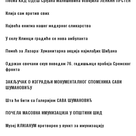
Песма КАД ОДЕШ Срђана Малешевића освојила ЛЕНКИН ПРСТЕН
Илија сам против свих
Највећа енигма нашег модерног сликарства
У селу Илинци градиће се нова амбуланта
Помоћ за Лазара: Хуманитарна акција најмлађих Шиђана
Одржан свечани скуп поводом 76. годишњице пробоја Сремског
фронта
ЗАКЉУЧАК О ИЗГРАДЊИ МОНУМЕНТАЛНОГ СПОМЕНИКА САВИ
ШУМАНОВИЋУ
Шта ће бити са Галеријом САВА ШУМАНОВИЋ
ПОЧЕЛА МАСОВНА ИМУНИЗАЦИЈА У ОПШТИНИ ШИД
Музеј ИЛИЈАНУМ претворен у пункт за имунизацију