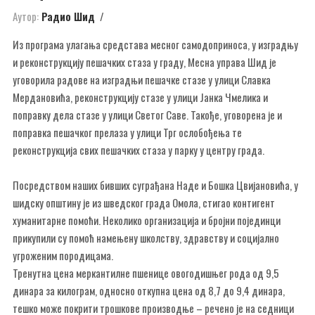
Аутор:
Радио Шид
Из програма улагања средстава месног самодоприноса, у изградњу
и реконструкцију пешачких стаза у граду, Месна управа Шид је
уговорила радове на изградњи пешачке стазе у улици Славка
Мердановића, реконструкцију стазе у улици Јанка Чмелика и
поправку дела стазе у улици Светог Саве. Такође, уговорена је и
поправка пешачког прелаза у улици Трг ослобођења те
реконструкција свих пешачких стаза у парку у центру града.
Посредством наших бивших суграђана Наде и Бошка Цвијановића, у
шидску општину је из шведског града Омола, стигао контигент
хуманитарне помоћи. Неколико организација и бројни појединци
прикупили су помоћ намењену школству, здравству и социјално
угроженим породицама.
Тренутна цена меркантилне пшенице овогодишњег рода од 9,5
динара за килограм, односно откупна цена од 8,7 до 9,4 динара,
тешко може покрити трошкове производње – речено је на седници