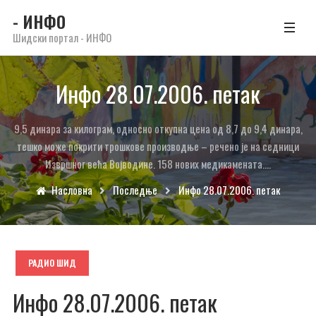
- ИНФО
Шидски портал - ИНФО
Инфо 28.07.2006. петак
9,5 динара за килограм, односно откупна цена од 8,7 до 9,4 динара,
тешко може покрити трошкове производње – речено је на седници
Извршног већа Војводине. 158 нових медикамената....
Насловна
Последње
Инфо 28.07.2006. петак
РАДИО ШИД
Инфо 28.07.2006. петак