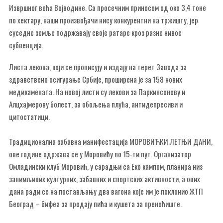
Извршног већа Војводине. Са просечним приносом од око 3,4 тоне
по хектару, наши произвођачи нису конкурентни на тржишту, јер
суседне земље подржавају своје ратаре кроз разне нивое
субвенција.
Листа лекова, који се прописују и издају на терет Завода за
здравствено осигурање Србије, проширена је за 158 нових
медикамената. На новој листи су лекови за Паркинсонову и
Алцхајмерову болест, за обољења плућа, антидепресиви и
цитостатици.
Традиционална забавна манифестација МОРОВИЋКИ ЛЕТЊИ ДАНИ,
ове године одржава се у Моровићу по 15-ти пут. Организатор
Омладински клуб Моровић, у сарадњи са Еко кампом, планира низ
занимљивих културних, забавних и спортских активности, а ових
дана ради се на постављању два вагона које им је поклонио ЖТП
Београд – бифеа за продају пића и кушета за преноћиште.