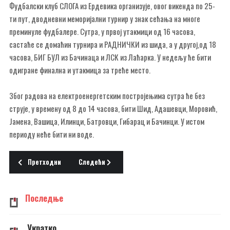
Фудбалски клуб СЛОГА из Ердевика организује, овог викенда по 25-
ти пут, дводневни меморијални турнир у знак сећања на многе
преминуле фудбалере. Сутра, у првој утакмици од 16 часова,
састаће се домаћин турнира и РАДНИЧКИ из шида, а у другој,од 18
часова, БИГ БУЛ из Бачинаца и ЛСК из Лаћарка. У недељу ће бити
одигране финална и утакмица за треће место.
Због радова на електроенергетским постројењима сутра ће без
струје, у времену од 8 до 14 часова, бити Шид, Адашевци, Моровић,
Јамена, Вашица, Илинци, Батровци, Гибарац и Бачинци. У истом
периоду неће бити ни воде.
Претходни чланак: Инфо 31.07.2006. понедељак
Следећи чланак: Инфо 27.07.2006. четвртак
Претходни
Следећи
Последње
Укратко