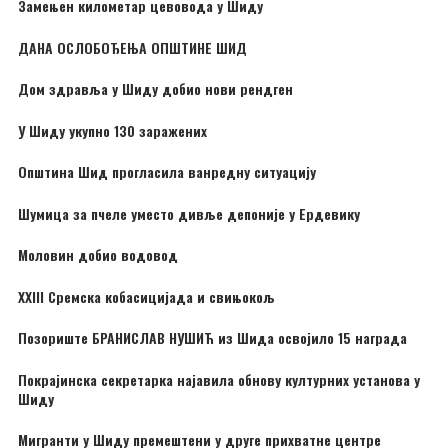
Замењен километар цевовода у Шиду
ДАНА ОСЛОБОЂЕЊА ОПШТИНЕ ШИД
Дом здравља у Шиду добио нови рендген
У Шиду укупно 130 заражених
Општина Шид прогласила ванредну ситуацију
Шумица за пчеле уместо дивље депоније у Ердевику
Моловин добио водовод
XXIII Сремска кобасицијада и свињокољ
Позориште БРАНИСЛАВ НУШИЋ из Шида освојило 15 награда
Покрајинска секретарка најавила обнову културних установа у
Шиду
Мигранти у Шиду премештени у друге прихватне центре