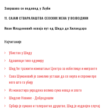
Завршава се водовод у Љуби
11. САЈАМ СТВАРАЛАШТВА СЕОСКИХ ЖЕНА У ВОЈВОДИНИ
Иван Младеновић осваја пут од Шида до Хиландара
Најчитаније
Убиство у Шиду
Адашевци тихо одумиру
Шид ће тражити измештање Центра за избеглице и мигранте
Сава Шумановић је замолио усташе да се окупа и спреми пре
него што га убију
Из манастира украдена велика сума новца и злато
Шидске Новине - Добродошли
Србија је хумано и толерантно друштво, Шид је издвојен случај