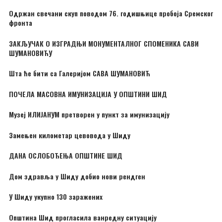
Одржан свечани скуп поводом 76. годишњице пробоја Сремског
фронта
ЗАКЉУЧАК О ИЗГРАДЊИ МОНУМЕНТАЛНОГ СПОМЕНИКА САВИ
ШУМАНОВИЋУ
Шта ће бити са Галеријом САВА ШУМАНОВИЋ
ПОЧЕЛА МАСОВНА ИМУНИЗАЦИЈА У ОПШТИНИ ШИД
Музеј ИЛИЈАНУМ претворен у пункт за имунизацију
Замењен километар цевовода у Шиду
ДАНА ОСЛОБОЂЕЊА ОПШТИНЕ ШИД
Дом здравља у Шиду добио нови рендген
У Шиду укупно 130 заражених
Општина Шид прогласила ванредну ситуацију