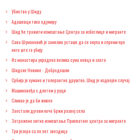
Убиство у Шиду
Адашевци тихо одумиру
Шид ће тражити измештање Центра за избеглице и мигранте
Сава Шумановић је замолио усташе да се окупа и спреми пре
него што га убију
Из манастира украдена велика сума новца и злато
Шидске Новине - Добродошли
Србија је хумано и толерантно друштво, Шид је издвојен случај
Машиновођа с длетом у руци
Сликао је да би живео
Заостали дугови коче бржи развој села
Затражено хитно измештање Прихватног центра за мигранте
Три језера са по пет звездица