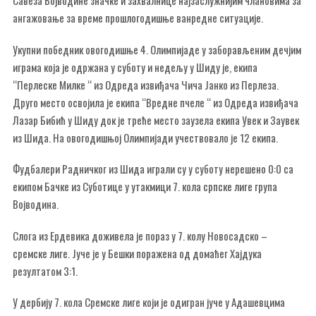
Савеза Војводине значке и захвалнице најзаслужнијим члановима за
ангажовање за време прошлогодишње ванредне ситуације.
Укупни победник овогодишње 4. Олимпијаде у заборављеним дечјим
играма која је одржана у суботу и недељу у Шиду је, екипа
“Перлеске Милке “ из Одреда извиђача Чича Јанко из Перлеза.
Друго место освојила је екипа “Вредне пчеле “ из Одреда извиђача
Лазар Бибић у Шиду док је треће место заузела екипа Увек и Заувек
из Шида. На овогодишњој Олимпијади учествовало је 12 екипа.
Фудбалери Радничког из Шида играли су у суботу нерешено 0:0 са
екипом Бачке из Суботице у утакмици 7. кола српске лиге група
Војводина.
Слога из Ердевика доживела је пораз у 7. колу Новосадско –
сремске лиге. Јуче је у Бешки поражена од домаћег Хајдука
резултатом 3:1.
У дербију 7. кола Сремске лиге који је одигран јуче у Адашевцима