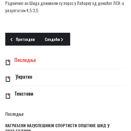
Радничког из Шида доживели су пораз у Лаћарку од домаћег ЛСК-а
резултатом 4,5:3,5.
Претходни чланак: Инфо 30.09.2015. среда
Следећи чланак: Инфо 25.09.2015. петак
Претходни
Следећи
Последње
Укратко
Текстови
Последње
НАГРАЂЕНИ НАЈУСПЕШНИЈИ СПОРТИСТИ ОПШТИНЕ ШИД У
2022.ГОДИНИ