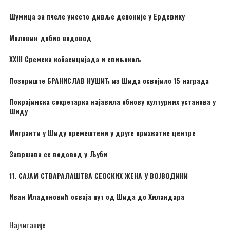
Шумица за пчеле уместо дивље депоније у Ердевику
Моловин добио водовод
XXIII Сремска кобасицијада и свињокољ
Позориште БРАНИСЛАВ НУШИЋ из Шида освојило 15 награда
Покрајинска секретарка најавила обнову културних установа у
Шиду
Мигранти у Шиду премештени у друге прихватне центре
Завршава се водовод у Љуби
11. САЈАМ СТВАРАЛАШТВА СЕОСКИХ ЖЕНА У ВОЈВОДИНИ
Иван Младеновић осваја пут од Шида до Хиландара
Најчитаније