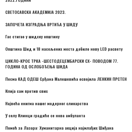
СВЕТОСАВСКА АКАДЕМИЈА 2023.
ЗАПОЧЕТА ИЗГРАДЊА ВРТИЋА У ШИДУ
Гас стигао у шидску општину
Општина Шид и 18 насељених места добило нову LED расвету
ЦИКЛО-КРОС ТРКА -ШЕСТОДЕЦЕМБАРСКИ CX- ПОВОДОМ 77.
ГОДИНА ОД ОСЛОБОЂЕЊА ШИДА
Песма КАД ОДЕШ Срђана Малешевића освојила ЛЕНКИН ПРСТЕН
Илија сам против свих
Највећа енигма нашег модерног сликарства
У селу Илинци градиће се нова амбуланта
Помоћ за Лазара: Хуманитарна акција најмлађих Шиђана