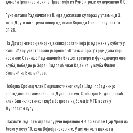
домаћи Граничар и екипа Првог маја из Руме играли су нерешено 0:0.
Рукометаши Радничког из Шида доживели су пораз у утакмици 3.
кола Друге лиге група север од екипе Војвода Степа резултатом
31:26.
На Другој меморијалној кајакашкој регати која је одржана у суботу у
Вишњићеву учествовало је преко 150 такмичара. У трци дана која
носи име Станише Радмановића бившег тренера и функционера овог
клуба, победио је Зоран Видовић члан Кајак-кану клуба Филип
Вишњић из Вишњићева.
Небојша Сремац члан Бициклистичког клуба Шид, победник је
овогодишњег такмичења за Дунавски куп. Слободан Радовановић
члан Бициклистичког клуба Једнота најбољи је МТБ возач у
Дунавском купу.
Шахисти Једноте играли су јуче нерешено 4:4 са екипом Цар Урош из
Јаска у мечу 10. кола Војвођанске лиге. У истом колу шахисти