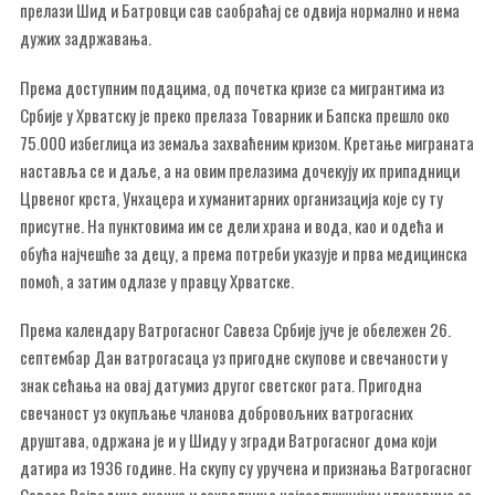
прелази Шид и Батровци сав саобраћај се одвија нормално и нема
дужих задржавања.
Према доступним подацима, од почетка кризе са мигрантима из
Србије у Хрватску је преко прелаза Товарник и Бапска прешло око
75.000 избеглица из земаља захваћеним кризом. Кретање миграната
наставља се и даље, а на овим прелазима дочекују их припадници
Црвеног крста, Унхацера и хуманитарних организација које су ту
присутне. На пунктовима им се дели храна и вода, као и одећа и
обућа најчешће за децу, а према потреби указује и прва медицинска
помоћ, а затим одлазе у правцу Хрватске.
Према календару Ватрогасног Савеза Србије јуче је обележен 26.
септембар Дан ватрогасаца уз пригодне скупове и свечаности у
знак сећања на овај датумиз другог светског рата. Пригодна
свечаност уз окупљање чланова добровољних ватрогасних
друштава, одржана је и у Шиду у згради Ватрогасног дома који
датира из 1936 године. На скупу су уручена и признања Ватрогасног