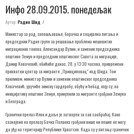
Инфо 28.09.2015. понедељак
Аутор:
Радио Шид
Министар за рад, запошљавање, борачка и социјална питања и
председник Радне групе за решавање проблема мешовитих
миграционих токова, Александар Вулин, и заменик председника
општине Земун и председник општинског Савета за миграције,
Дамир Ковачевић, обићиће данас, 28. у 13:30 часова, привремени
прихватни центар за мигранте „Принциповац” код Шида. Том
приликом, министар Вулин и заменик општинског председника
Ковачевић, уручиће зимску гардеробу, обућу и ћебад, коју су, на
иницијативу општине Земун, прикупили за мигранте грађани Земуна
и Београда.
Гранични прелаз Илок и даље је затворен за сав саобраћај. Како
сазнајемо на прелазу Бачка Паланка грађани више ни пешке не могу
да уђу на територију Републике Хрватске. Када су у питању гранични