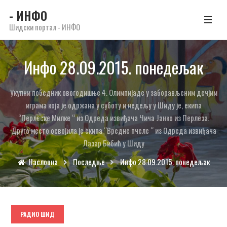
- ИНФО
Шидски портал - ИНФО
Инфо 28.09.2015. понедељак
Укупни победник овогодишње 4. Олимпијаде у заборављеним дечјим
играма која је одржана у суботу и недељу у Шиду је, екипа
“Перлеске Милке “ из Одреда извиђача Чича Јанко из Перлеза.
Друго место освојила је екипа “Вредне пчеле “ из Одреда извиђача
Лазар Бибић у Шиду
Насловна
Последње
Инфо 28.09.2015. понедељак
РАДИО ШИД