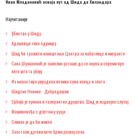
Иван Младеновић осваја пут од Шида до Хиландара
Најчитаније
Убиство у Шиду
Адашевци тихо одумиру
Шид ће тражити измештање Центра за избеглице и мигранте
Сава Шумановић је замолио усташе да се окупа и спреми пре
него што га убију
Из манастира украдена велика сума новца и злато
Шидске Новине - Добродошли
Србија је хумано и толерантно друштво, Шид је издвојен случај
Машиновођа с длетом у руци
Сликао је да би живео
Заостали дугови коче бржи развој села