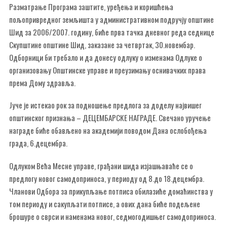
Разматрање Програма заштите, уређења и коришћења
пољопривредног земљишта у административном подручју општине
Шид за 2006/2007. годину, биће прва тачка дневног реда седнице
Скупштине општине Шид, заказане за четвртак, 30.новембар.
Одборници би требало и да донесу одлуку о изменама Одлуке о
организовању Општинске управе и преузимању оснивачких права
према Дому здравља.
Јуче је истекао рок за подношење предлога за доделу највишег
општинског признања – ДЕЦЕМБАРСКЕ НАГРАДЕ. Свечано уручење
награде биће обављено на академији поводом Дана ослобођења
града, 6.децембра.
Одлуком Већа Месне управе, грађани шида изјашњаваће се о
предлогу новог самодоприноса, у периоду од 8.до 18.децембра.
Чланови Одбора за прикупљање потписа обилазиће домаћинства у
том периоду и сакупљати потписе, а ових дана биће подељене
брошуре о сврси и наменама новог, седмогодишњег самодоприноса.