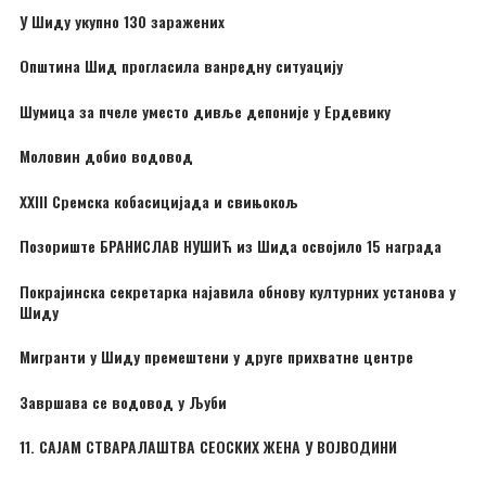
У Шиду укупно 130 заражених
Општина Шид прогласила ванредну ситуацију
Шумица за пчеле уместо дивље депоније у Ердевику
Моловин добио водовод
XXIII Сремска кобасицијада и свињокољ
Позориште БРАНИСЛАВ НУШИЋ из Шида освојило 15 награда
Покрајинска секретарка најавила обнову културних установа у
Шиду
Мигранти у Шиду премештени у друге прихватне центре
Завршава се водовод у Љуби
11. САЈАМ СТВАРАЛАШТВА СЕОСКИХ ЖЕНА У ВОЈВОДИНИ