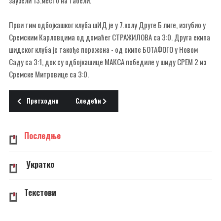
заузели 13.место на табели.
Први тим одбојкашког клуба шИД је у 7.колу Друге Б лиге, изгубио у
Сремским Карловцима од домаћег СТРАЖИЛОВА са 3:0. Друга екипа
шидског клуба је такође поражена - од екипе БОТАФОГО у Новом
Саду са 3:1, док су одбојкашице МАКСА победиле у шиду СРЕМ 2 из
Сремске Митровице са 3:0.
Претходни чланак: Инфо 30.11.2006. четвртак
Следећи чланак: Инфо 24.11.2006. петак
Претходни
Следећи
Последње
Укратко
Текстови