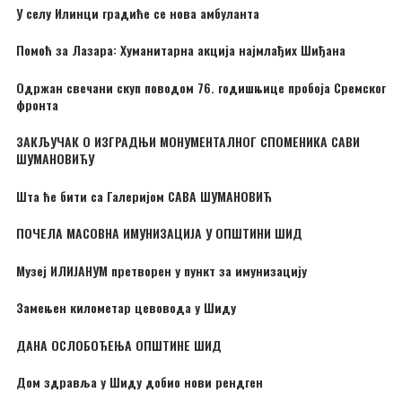
У селу Илинци градиће се нова амбуланта
Помоћ за Лазара: Хуманитарна акција најмлађих Шиђана
Одржан свечани скуп поводом 76. годишњице пробоја Сремског
фронта
ЗАКЉУЧАК О ИЗГРАДЊИ МОНУМЕНТАЛНОГ СПОМЕНИКА САВИ
ШУМАНОВИЋУ
Шта ће бити са Галеријом САВА ШУМАНОВИЋ
ПОЧЕЛА МАСОВНА ИМУНИЗАЦИЈА У ОПШТИНИ ШИД
Музеј ИЛИЈАНУМ претворен у пункт за имунизацију
Замењен километар цевовода у Шиду
ДАНА ОСЛОБОЂЕЊА ОПШТИНЕ ШИД
Дом здравља у Шиду добио нови рендген