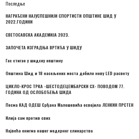
Последње
НАГРАЂЕНИ НАЈУСПЕШНИЈИ СПОРТИСТИ ОПШТИНЕ ШИД У
2022.ГОДИНИ
СВЕТОСАВСКА АКАДЕМИЈА 2023.
ЗАПОЧЕТА ИЗГРАДЊА ВРТИЋА У ШИДУ
Гас стигао у шидску општину
Општина Шид и 18 насељених места добило нову LED расвету
ЦИКЛО-КРОС ТРКА -ШЕСТОДЕЦЕМБАРСКИ CX- ПОВОДОМ 77.
ГОДИНА ОД ОСЛОБОЂЕЊА ШИДА
Песма КАД ОДЕШ Срђана Малешевића освојила ЛЕНКИН ПРСТЕН
Илија сам против свих
Највећа енигма нашег модерног сликарства