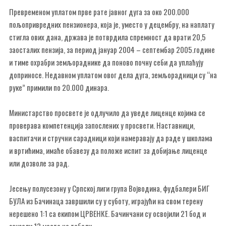
Превременом уплатом прве рате јавног дуга за око 200.000
пољопривредних пензионера, која је, уместо у децембру, на наплату
стигла ових дана, држава је потврдила спремност да врати 20,5
заосталих пензија, за период јануар 2004 – септембар 2005.године
и тиме охрабри земљораднике да поново почну себи да уплаћују
доприносе. Недавном уплатом овог дела дуга, земљорадници су “на
руке” примили по 20.000 динара.
Министарство просвете је одлучило да уведе лиценце којима се
проверава компетенција запослених у просвети. Наставници,
васпитачи и стручни сарадници који намеравају да раде у школама
и вртићима, имаће обавезу да положе испит за добијање лиценце
или дозволе за рад.
Јесењу полусезону у Српској лиги група Војводина, фудбалери БИГ
БУЛА из Бачинаца завршили су у суботу, играјући на свом терену
нерешено 1:1 са екипом ЦРВЕНКЕ. Бачинчани су освојили 21 бод и