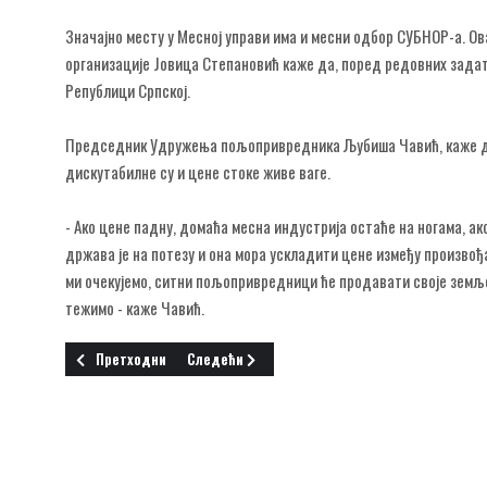
Значајно месту у Месној управи има и месни одбор СУБНОР-а. Ов
организације Јовица Степановић каже да, поред редовних задат
Републици Српској.
Председник Удружења пољопривредника Љубиша Чавић, каже да 
дискутабилне су и цене стоке живе ваге.
- Ако цене падну, домаћа месна индустрија остаће на ногама, ак
држава је на потезу и она мора ускладити цене између произвођ
ми очекујемо, ситни пољопривредници ће продавати своје земљ
тежимо - каже Чавић.
Претходни чланак: Први приватни старачки дом у Срему
Следећи чланак: Средства за пројекте Шиду 
Претходни
Следећи