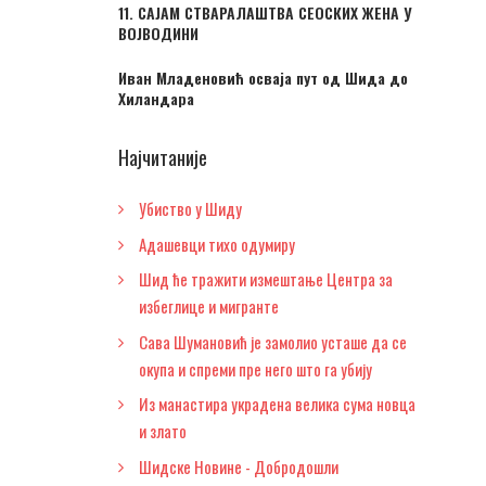
11. САЈАМ СТВАРАЛАШТВА СЕОСКИХ ЖЕНА У
ВОЈВОДИНИ
Иван Младеновић осваја пут од Шида до
Хиландара
Најчитаније
Убиство у Шиду
Адашевци тихо одумиру
Шид ће тражити измештање Центра за
избеглице и мигранте
Сава Шумановић је замолио усташе да се
окупа и спреми пре него што га убију
Из манастира украдена велика сума новца
и злато
Шидске Новине - Добродошли