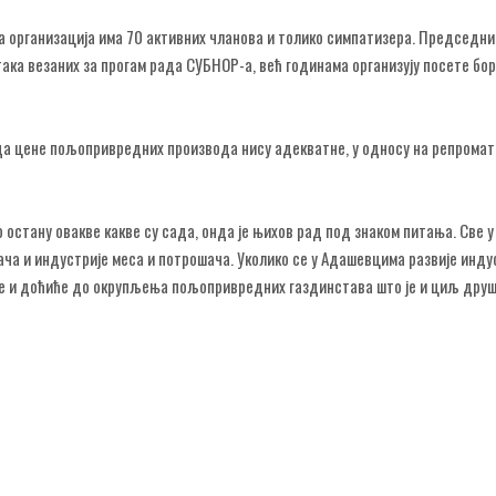
а организација има 70 активних чланова и толико симпатизера. Председни
ака везаних за прогам рада СУБНОР-а, већ годинама организују посете бо
цене пољопривредних производа нису адекватне, у односу на репромате
о остану овакве какве су сада, онда је њихов рад под знаком питања. Све у
ача и индустрије меса и потрошача. Уколико се у Адашевцима развије инду
е и доћиће до окрупљења пољопривредних газдинстава што је и циљ друш
и Бачком Петровцу