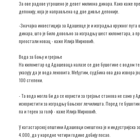
За ове радове утрошено је девет милиона динара. Како каже п
депонију, која је направљена од две дивље депоније.
-Значајна инвестиција за Адашевце је и изградња кружног пута 
динара, што је било довољно за изградњу шест километара, а п
преостали новац - каже Илија Мирковић.
Вода за бању и грејање
На километар од Адашеваца налазе се две бушотине с водом тем
указују да је вода лековита. Међутим, судбина ова два извора ј
100 степени.
- Та вода могла би да се користи за грејање станова не само у 
искористити за изградњу бањског лечилишта. Поред те бушотине
па и терен за голф - каже Илија Мирковић.
У катастарској општини Адашевци смештена је и индустријска зо
4.000, да у наредне четири године добију посао.