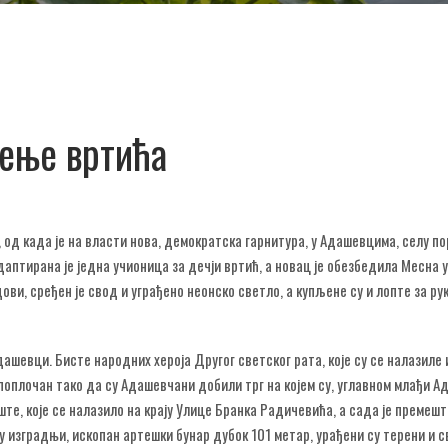
ђење вртића
, од када је на власти нова, демократска гарнитура, у Адашевцима, селу п
даптирана је једна учионица за дечји вртић, а новац је обезбедила Месна у
ови, сређен је свод и уграђено неонско светло, а купљене су и лопте за ру
шевци. Бисте народних хероја Другог светског рата, које су се налазиле
 поплочан тако да су Адашевчани добили трг на којем су, углавном млађи А
те, које се налазило на крају Улице Бранка Радичевића, а сада је премешт
е у изградњи, ископан артешки бунар дубок 101 метар, урађени су терени и 