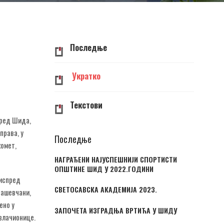
Последње
Укратко
Текстови
оред Шида,
права, у
Последње
комет,
НАГРАЂЕНИ НАЈУСПЕШНИЈИ СПОРТИСТИ
ОПШТИНЕ ШИД У 2022.ГОДИНИ
 испред
СВЕТОСАВСКА АКАДЕМИЈА 2023.
дашевчани,
ено у
ЗАПОЧЕТА ИЗГРАДЊА ВРТИЋА У ШИДУ
свлачионице.