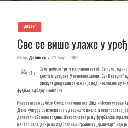
УКРАТКО
Све се више улаже у уре
Аутор:
Дневник
22 Јануар 2009
Село добило трг, а малишани вртић. За пола године
доста је урађено. У основној школи „Вук Караџић” а
фискултурној сали замењен је под, изоловани су зид
фудбал, одбојку и кошарку.
Инвеститори су били Скупштина општине Шид и Месна управа Ада
Дома културе су измештене у двориште школе, а овај простор је
дочекали обе нове године. Инвестирано је и у фудбалско игралиш
центар села, док је на фудбалском игралишту „Граничар”, које ј