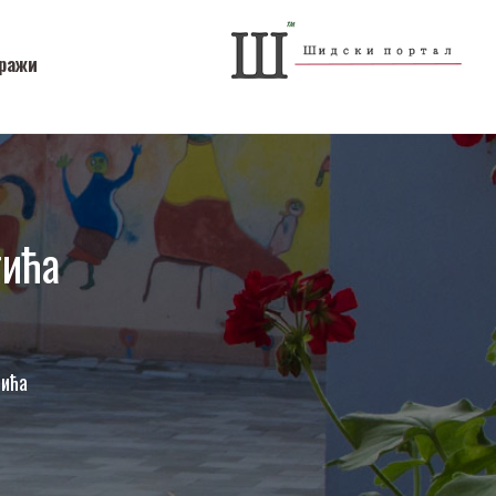
ражи
тића
тића