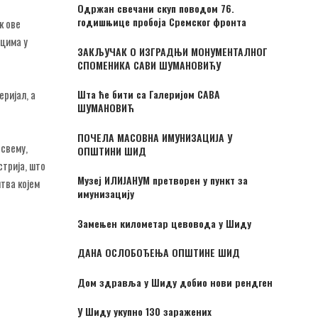
Одржан свечани скуп поводом 76.
годишњице пробоја Сремског фронта
к ове
рцима у
ЗАКЉУЧАК О ИЗГРАДЊИ МОНУМЕНТАЛНОГ
СПОМЕНИКА САВИ ШУМАНОВИЋУ
ријал, а
Шта ће бити са Галеријом САВА
ШУМАНОВИЋ
ПОЧЕЛА МАСОВНА ИМУНИЗАЦИЈА У
 свему,
ОПШТИНИ ШИД
стрија, што
Музеј ИЛИЈАНУМ претворен у пункт за
тва којем
имунизацију
Замењен километар цевовода у Шиду
ДАНА ОСЛОБОЂЕЊА ОПШТИНЕ ШИД
Дом здравља у Шиду добио нови рендген
У Шиду укупно 130 заражених