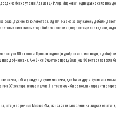
редседник Месне управе Адашевци Илија Мирковић, однедавно село има ур
око села, дужине 12 километара. Од НИП-а смо за ову намену добили деве
реосталих шест километара биће завршени највероватније ове године, када
пературе 60 степени. Прошле године је урађена анализа воде, а добијени
ош није дефинисана. Ако би се бушотине продубиле још 30 метара потекла б
Адашевцима, већ и у шиду и другим местима, док би се друга бушотина могла
 има 37 хектара земље и шуме. На тој земљи би се могли направити спортс
на, што је по речима Мирковића, шанса за незапослене из шидске општине, 