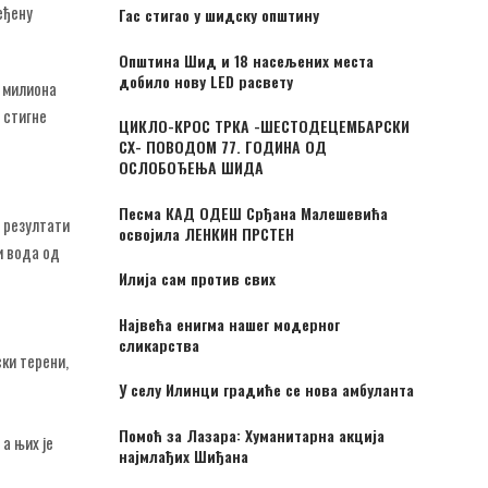
еђену
Гас стигао у шидску општину
Општина Шид и 18 насељених места
добило нову LED расвету
т милиона
 стигне
ЦИКЛО-КРОС ТРКА -ШЕСТОДЕЦЕМБАРСКИ
CX- ПОВОДОМ 77. ГОДИНА ОД
ОСЛОБОЂЕЊА ШИДА
Песма КАД ОДЕШ Срђана Малешевића
 резултати
освојила ЛЕНКИН ПРСТЕН
и вода од
Илија сам против свих
Највећа енигма нашег модерног
сликарства
ки терени,
У селу Илинци градиће се нова амбуланта
Помоћ за Лазара: Хуманитарна акција
а њих је
најмлађих Шиђана