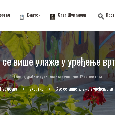
ортал
Билтен
Сава Шумановић
Прет
 се више улаже у уређење вр
101 метар, урађени су терени и свлачионице. 12 километара....
Насловна
Укратко
Све се више улаже у уређење вр