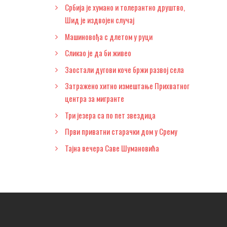
Србија је хумано и толерантно друштво,
Шид је издвојен случај
Машиновођа с длетом у руци
Сликао је да би живео
Заостали дугови коче бржи развој села
Затражено хитно измештање Прихватног
центра за мигранте
Три језера са по пет звездица
Први приватни старачки дом у Срему
Тајна вечера Саве Шумановића