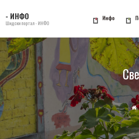
- ИНФО
Инфо
П
Шидски портал - ИНФО
Све