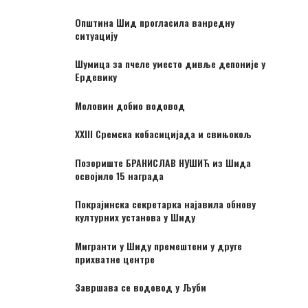
Општина Шид прогласила ванредну
ситуацију
Шумица за пчеле уместо дивље депоније у
Ердевику
Моловин добио водовод
XXIII Сремска кобасицијада и свињокољ
Позориште БРАНИСЛАВ НУШИЋ из Шида
освојило 15 награда
Покрајинска секретарка најавила обнову
културних установа у Шиду
Мигранти у Шиду премештени у друге
прихватне центре
Завршава се водовод у Љуби