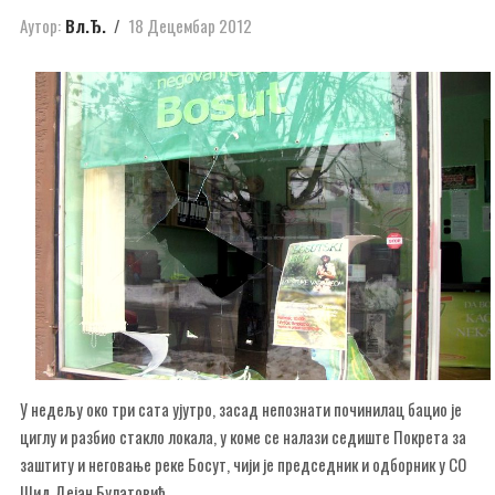
Аутор:
Вл.Ђ.
18 Децембар 2012
У недељу око три сата ујутро, засад непознати починилац бацио је
циглу и разбио стакло локала, у коме се налази седиште Покрета за
заштиту и неговање реке Босут, чији је председник и одборник у СО
Шид Дејан Булатовић.