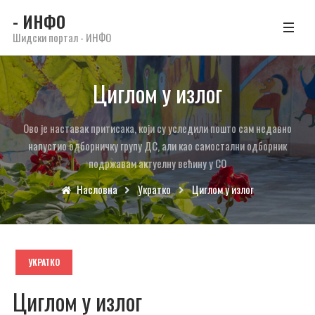
- ИНФО
Шидски портал - ИНФО
Циглом у излог
Ово је наставак притисака, који су уследили пошто сам недавно
напустио одборничку групу ДС, али као самостални одборник
подржавам актуелну већину у СО
Насловна
Укратко
Циглом у излог
УКРАТКО
Циглом у излог