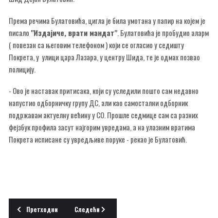
Према речима Булатовића, цигла је била умотана у папир на којем је
писало
"Издајиче, врати мандат"
. Булатовића је пробудио аларм
( повезан са његовим телефоном ) који се огласио у седишту
Покрета, у улици цара Лазара, у центру Шида, те је одмах позвао
полицију.
- Ово је наставак притисака, који су уследили пошто сам недавно
напустио одборничку групу ДС, али као самостални одборник
подржавам актуелну већину у СО. Прошле седмице сам са разних
фејзбук профила засут најгорим увредама, а на улазним вратима
Покрета исписане су увредљиве поруке - рекао је Булатовић.
Претходни чланак: Утоплимо оне који то не ногу сами
Следећи чланак: Право и политика
Претходни
Следећи