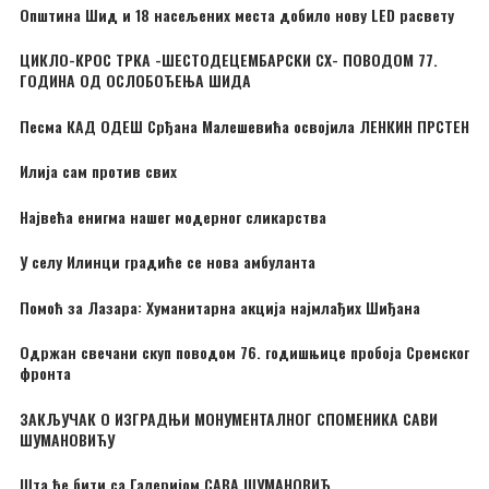
Општина Шид и 18 насељених места добило нову LED расвету
ЦИКЛО-КРОС ТРКА -ШЕСТОДЕЦЕМБАРСКИ CX- ПОВОДОМ 77.
ГОДИНА ОД ОСЛОБОЂЕЊА ШИДА
Песма КАД ОДЕШ Срђана Малешевића освојила ЛЕНКИН ПРСТЕН
Илија сам против свих
Највећа енигма нашег модерног сликарства
У селу Илинци градиће се нова амбуланта
Помоћ за Лазара: Хуманитарна акција најмлађих Шиђана
Одржан свечани скуп поводом 76. годишњице пробоја Сремског
фронта
ЗАКЉУЧАК О ИЗГРАДЊИ МОНУМЕНТАЛНОГ СПОМЕНИКА САВИ
ШУМАНОВИЋУ
Шта ће бити са Галеријом САВА ШУМАНОВИЋ