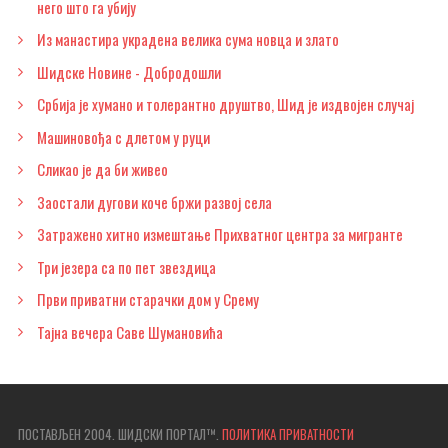
него што га убију
Из манастира украдена велика сума новца и злато
Шидске Новине - Добродошли
Србија је хумано и толерантно друштво, Шид је издвојен случај
Машиновођа с длетом у руци
Сликао је да би живео
Заостали дугови коче бржи развој села
Затражено хитно измештање Прихватног центра за мигранте
Три језера са по пет звездица
Први приватни старачки дом у Срему
Тајна вечера Саве Шумановића
ПОСТАВЉЕН 2004. ШИДСКИ ПОРТАЛ™.
ПОЛИТИКА ПРИВАТНОСТИ