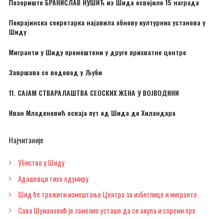
Позориште БРАНИСЛАВ НУШИЋ из Шида освојило 15 награда
Покрајинска секретарка најавила обнову културних установа у
Шиду
Мигранти у Шиду премештени у друге прихватне центре
Завршава се водовод у Љуби
11. САЈАМ СТВАРАЛАШТВА СЕОСКИХ ЖЕНА У ВОЈВОДИНИ
Иван Младеновић осваја пут од Шида до Хиландара
Најчитаније
Убиство у Шиду
Адашевци тихо одумиру
Шид ће тражити измештање Центра за избеглице и мигранте
Сава Шумановић је замолио усташе да се окупа и спреми пре