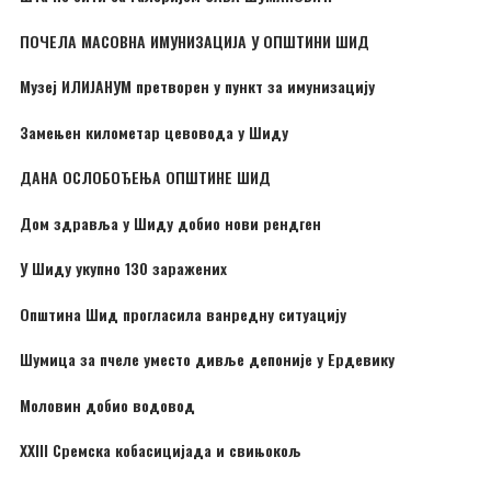
ПОЧЕЛА МАСОВНА ИМУНИЗАЦИЈА У ОПШТИНИ ШИД
Музеј ИЛИЈАНУМ претворен у пункт за имунизацију
Замењен километар цевовода у Шиду
ДАНА ОСЛОБОЂЕЊА ОПШТИНЕ ШИД
Дом здравља у Шиду добио нови рендген
У Шиду укупно 130 заражених
Општина Шид прогласила ванредну ситуацију
Шумица за пчеле уместо дивље депоније у Ердевику
Моловин добио водовод
XXIII Сремска кобасицијада и свињокољ