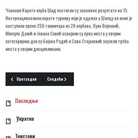
Чланови Карате клуба Шид постигли су запажене резултате на 15.
Интернационалном карате турниру који је одржан у Шапцу на коме је
наступило преко 250 такмичара из 28 клубова. Лука Вејновић,
Михајло Дакић и Јована Савић освојили су прва места у својим
категоријама док су Бојана Радић и Сава Стојаковић заузели трећа
места у својим дисциплинама.
Претходни чланак: Инфо 13.04.2016. среда
Следећи чланак: Инфо 11.04.2016. понедељак
Претходни
Следећи
Последње
Укратко
Текстови