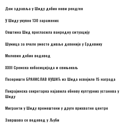
Дом здравља у Шиду добио нови рендген
У Шиду укупно 130 заражених
Општина Шид прогласила ванредну ситуацију
Шумица за пчеле уместо дивље депоније у Ердевику
Моловин добио водовод
XXIII Сремска кобасицијада и свињокољ
Позориште БРАНИСЛАВ НУШИЋ из Шида освојило 15 награда
Покрајинска секретарка најавила обнову културних установа у
Шиду
Мигранти у Шиду премештени у друге прихватне центре
Завршава се водовод у Љуби