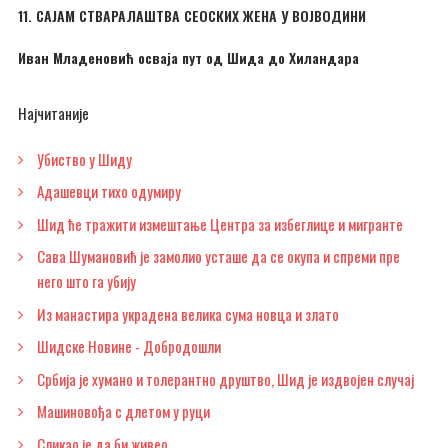
11. САЈАМ СТВАРАЛАШТВА СЕОСКИХ ЖЕНА У ВОЈВОДИНИ
Иван Младеновић осваја пут од Шида до Хиландара
Најчитаније
Убиство у Шиду
Адашевци тихо одумиру
Шид ће тражити измештање Центра за избеглице и мигранте
Сава Шумановић је замолио усташе да се окупа и спреми пре
него што га убију
Из манастира украдена велика сума новца и злато
Шидске Новине - Добродошли
Србија је хумано и толерантно друштво, Шид је издвојен случај
Машиновођа с длетом у руци
Сликао је да би живео