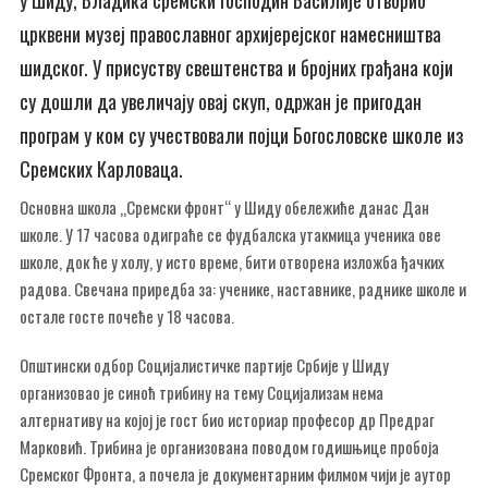
црквени музеј православног архијерејског намесништва
шидског. У присуству свештенства и бројних грађана који
су дошли да увеличају овај скуп, одржан је пригодан
програм у ком су учествовали појци Богословске школе из
Сремских Карловаца.
Основна школа „Сремски фронт“ у Шиду обележиће данас Дан
школе. У 17 часова одиграће се фудбалска утакмица ученика ове
школе, док ће у холу, у исто време, бити отворена изложба ђачких
радова. Свечана приредба за: ученике, наставнике, раднике школе и
остале госте почеће у 18 часова.
Општински одбор Социјалистичке партије Србије у Шиду
организовао је синоћ трибину на тему Социјализам нема
алтернативу на којој је гост био историар професор др Предраг
Марковић. Трибина је организована поводом годишњице пробоја
Сремског Фронта, а почела је документарним филмом чији је аутор