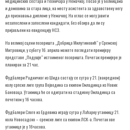
медицинских сестара и техничара у Немачкој. Посао је у болницама
и домовима за стара лица, на месту асистента за здравствену негу
до признавања дипломе у Немачкој. На оглас се могу јавити
незапослени и запослени кандидати, без обзира да ли су
пријављени на евиденцију НСЗ.
На великој сцени позоришта „Добрица Милутиновић“ у Сремској
Митровици, у суботу 16. априла можете погледати премијеру
представе „Подушје“ истоименог позоришта. Почетак премијере је
планиран за 21 час.
Фудбалери Радничког из Шида састају се сутра у 21. (ванредном)
колу српске лиге група Војводина са екипом Омладинца из Нових
Бановаца. Утакмица ће се одиграти на стадиону Омладинца са
почетком у 16 часова.
Фудбалери Слоге из Ердевика играју сутра у Лаћарку утакмицу 21.
кола Новосадско – сремске лиге са екипом ЛСК-а. Почетак ове
утакмице је у 16часова.