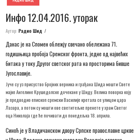
Инфо 12.04.2016. уторак
Аутор:
Радио Шид
Данас је на Спомен облежју свечано обележана 71.
годишњица пробоја Сремског фронта, једне од највећих
битака у току Другог светског рата на просторима бивше
Југославије.
Јуче су уз присуство бројних верника и грађана Шида мошти Свете
мајке Ангелине Крушедолске дочекане у Шиду. Велика поворка коју
је предводио епископ сремски Василије кретала се улицом цара
Лазара, а потом су мошти ове светитељке пренете у храм Светог
оца Николаја где ће почивати до понедељка 18. априла.
Синоћ је у Владичанском двору Српске православне цркве
у Шиду, Владика сремски господин Василије отворио