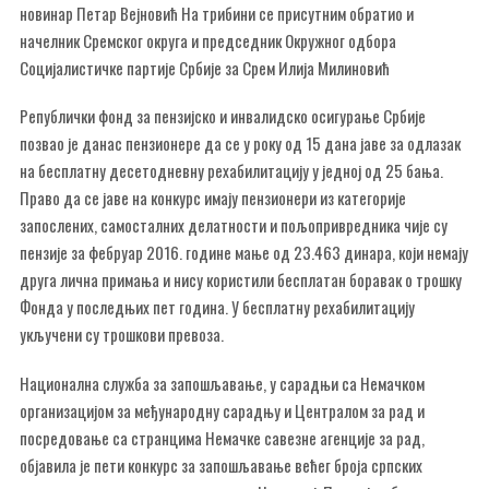
новинар Петар Вејновић На трибини се присутним обратио и
начелник Сремског округа и председник Окружног одбора
Социјалистичке партије Србије за Срем Илија Милиновић
Републички фонд за пензијско и инвалидско осигурање Србије
позвао је данас пензионере да се у року од 15 дана јаве за одлазак
на бесплатну десетодневну рехабилитацију у једној од 25 бања.
Право да се јаве на конкурс имају пензионери из категорије
запослених, самосталних делатности и пољопривредника чије су
пензије за фебруар 2016. године мање од 23.463 динара, који немају
друга лична примања и нису користили бесплатан боравак о трошку
Фонда у последњих пет година. У бесплатну рехабилитацију
укључени су трошкови превоза.
Национална служба за запошљавање, у сарадњи са Немачком
организацијом за међународну сарадњу и Централом за рад и
посредовање са странцима Немачке савезне агенције за рад,
објавила је пети конкурс за запошљавање већег броја српских