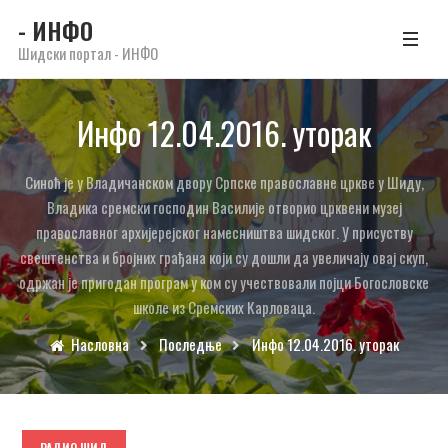
- ИНФО
Шидски портал - ИНФО
Инфо 12.04.2016. уторак
Синоћ је у Владичанском двору Српске православне цркве у Шиду,
Владика сремски господин Василије отворио црквени музеј
православног архијерејског намесништва шидског. У присуству
свештенства и бројних грађана који су дошли да увеличају овај скуп,
одржан је пригодан програм у ком су учествовали појци Богословске
школе из Сремских Карловаца.
Насловна
Последње
Инфо 12.04.2016. уторак
РАДИО ШИД