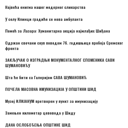
Највећа енигма нашег модерног сликарства
У селу Илинци градиће се нова амбуланта
Помоћ за Лазара: Хуманитарна акција најмлађих Шиђана
Одржан свечани скуп поводом 76. годишњице пробоја Сремског
фронта
ЗАКЉУЧАК О ИЗГРАДЊИ МОНУМЕНТАЛНОГ СПОМЕНИКА САВИ
ШУМАНОВИЋУ
Шта ће бити са Галеријом САВА ШУМАНОВИЋ
ПОЧЕЛА МАСОВНА ИМУНИЗАЦИЈА У ОПШТИНИ ШИД
Музеј ИЛИЈАНУМ претворен у пункт за имунизацију
Замењен километар цевовода у Шиду
ДАНА ОСЛОБОЂЕЊА ОПШТИНЕ ШИД