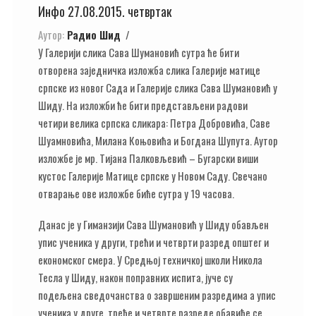
Инфо 27.08.2015. четвртак
Аутор:
Радио Шид
У Галерији слика Сава Шумановић сутра ће бити
отворена заједничка изложба слика Галерије матице
српске из новог Сада и Галерије слика Сава Шумановић у
Шиду. На изложби ће бити представљени радови
четири велика српска сликара: Петра Добровића, Саве
Шуамновића, Милана Коњовића и Богдана Шупута. Аутор
изложбе је мр. Тијана Палковљевић – Бугарски виши
кустос Галерије Матице српске у Новом Саду. Свечано
отварање ове изложбе биће сутра у 19 часова.
Данас је у Гиманзији Сава Шумановић у Шиду обављен
упис ученика у други, трећи и четврти разред општег и
економског смера. У Средњој техничкој школи Никола
Тесла у Шиду, након поправних испита, јуче су
подељена сведочанства о завршеним разредима а упис
ученика у друге, треће и четврте разреде обавиће се