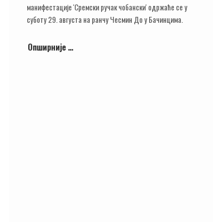
манифестације 'Сремски ручак чобански' одржаће се у
суботу 29. августа на ранчу Чесмин До у Бачинцима.
Опширније …