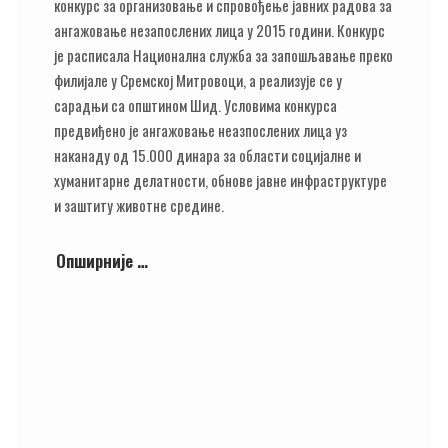
конкурс за организовање и спровођење јавних радова за
ангажовање незапослених лица у 2015 години. Конкурс
је расписала Национална служба за запошљавање преко
филијале у Сремској Митровоци, а реализује се у
сарадњи са општином Шид. Условима конкурса
предвиђено је ангажовање неазпослених лица уз
наканаду од 15.000 динара за области социјалне и
хуманитарне делатности, обнове јавне инфраструктуре
и заштиту животне средине.
Опширније …