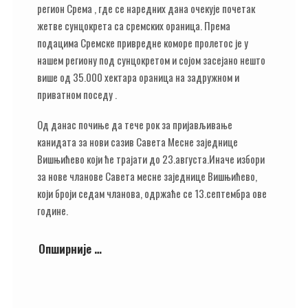
регион Срема , где се наредних дана очекује почетак
жетве сунцокрета са сремских ораница. Према
подацима Сремске привредне коморе пролетос је у
нашем региону под сунцокретом и сојом засејано нешто
више од 35.000 хектара ораница на задружном и
приватном поседу .
Од данас почиње да тече рок за пријављивање
канидата за нови сазив Савета Месне заједнице
Вишњићево који ће трајати до 23.августа.Иначе избори
за нове чланове Савета месне заједнице Вишњићево,
који броји седам чланова, одржаће се 13.септембра ове
године.
Опширније …