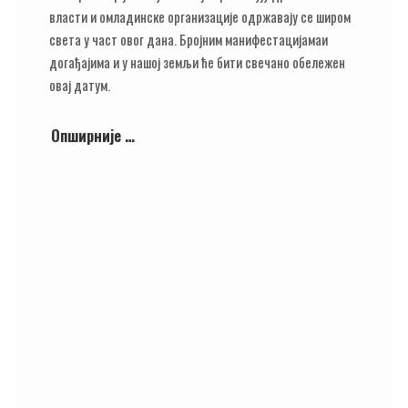
власти и омладинске организације одржавају се широм
света у част овог дана. Бројним манифестацијамаи
догађајима и у нашој земљи ће бити свечано обележен
овај датум.
Опширније …