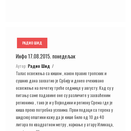
РАДИО ШИД
Инфо 17.08.2015. понедељак
Аутор:
Радио Шид
Талас освежења са кишом , након правих тропских и
сушних дана захватио је Србију и донео очекивано
освежење на почетку треће седмице у августу. Кад су у
питању саме падавине оне су различите у захваћеним
регионима , тако је и у Војводини и региону Срема где је
киша преко потребна усевима. Први подаци са терена у
шидској општини кажу да је кише било од 10 до 40
литара по квадратном метру , најмање у атару Илинаца,