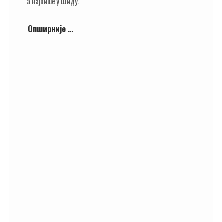
а највише у Шиду.
Опширније …