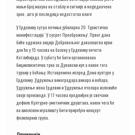
мањи број махуна на стаблу и ситније и неуједначено
зрно , што је последица недостатка влаге
У Ердевику сутра почиње јубиларна 20. Туристичка
манифестација ' У сусрет Преображењу'. Првог дана
биће одржана акција Добровољног давалаштва крви
док ће у 15 часова на базену у Ердевику почети
Котлићијада. У суботу ће бити организована
бициклиситичка трка за Дунавски куп а након тога
турнир у боћању. Истовремено испред Дома културе у
Ердевику ,Удружења виноградара,винара и воћара,
Удружење жена Ердевик и Удружење пчелара изложиће
своје производе. У 17 часова предвиђен је свечани
дефиле Културно-уметничких друштава, након чега ће
на школском игралишту бити приређен концерт
фолклорних група.
Опширније …