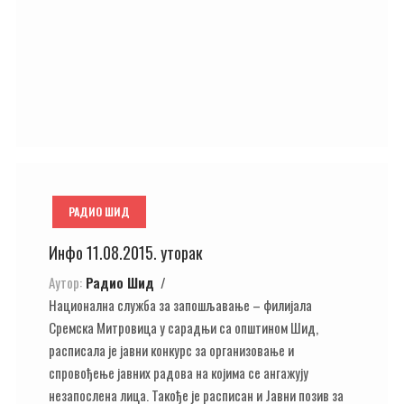
РАДИО ШИД
Инфо 11.08.2015. уторак
Аутор:
Радио Шид
Национална служба за запошљавање – филијала
Сремска Митровица у сарадњи са општином Шид,
расписала је јавни конкурс за организовање и
спровођење јавних радова на којима се ангажују
незапослена лица. Такође је расписан и Јавни позив за