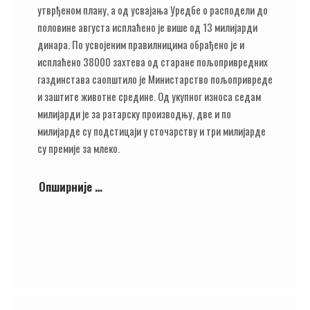
утврђеном плану, а од усвајања Уредбе о расподели до
половине августа исплаћено је више од 13 милијарди
динара. По усвојеним правилницима обрађено је и
исплаћено 38000 захтева од старане пољопривредних
газдинстава саопштило је Министарство пољопривреде
и заштите животне средине. Од укупног износа седам
милијарди је за ратарску производњу, две и по
милијарде су подстицаји у сточарству и три милијарде
су премије за млеко.
Опширније …