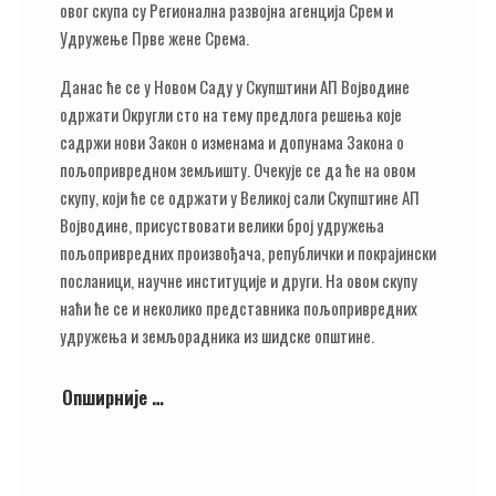
овог скупа су Регионална развојна агенција Срем и
Удружење Прве жене Срема.
Данас ће се у Новом Саду у Скупштини АП Војводине
одржати Округли сто на тему предлога решења које
садржи нови Закон о изменама и допунама Закона о
пољопривредном земљишту. Очекује се да ће на овом
скупу, који ће се одржати у Великој сали Скупштине АП
Војводине, присуствовати велики број удружења
пољопривредних произвођача, републички и покрајински
посланици, научне институције и други. На овом скупу
наћи ће се и неколико представника пољопривредних
удружења и земљорадника из шидске општине.
Опширније …