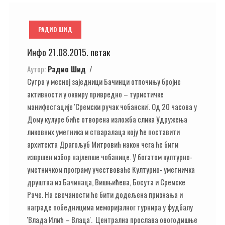
РАДИО ШИД
Инфо 21.08.2015. петак
Аутор:
Радио Шид
Сутра у месној заједници Бачинци отпочињу бројне
активности у оквиру привредно – туристичке
манифестације 'Сремски ручак чобански'. Од 20 часова у
Дому кулуре биће отворена изложба слика Удружења
ликовних уметника и стваралаца коју ће поставити
архитекта Драгољуб Митровић након чега ће бити
извршен избор најлепше чобанице. У богатом културно-
уметничком програму учествоваће Културно- уметничка
друштва из Бачинаца, Вишњићева, Босута и Сремске
Раче. На свечаности ће бити додељена признања и
награде победницима меморијалног турнира у фудбалу
'Влада Илић – Влаца'. Централна прослава овогодишње