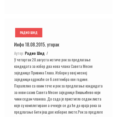
РАДИО ШИД
Инфо 18.08.2015. уторак
Аутор:
Радио Шид
У четвртак 20.августа истиче рок за предлагање
кандидата за избор два нова члана Савета Месне
заједнице Привина Глава. Избори у овој месној
заједници одржаће се 6.септембра ове године.
Паралелно са овим тече и рок за предлагање кандидата
за нови сазив Савета Месне заједнице Вишњићево који
чини седам чланова. До сада је пристигло седам листа
које су комплетиране а очекује се да ће до краја рока за
предлагање бити још две изборне листе.Рок за предлоге