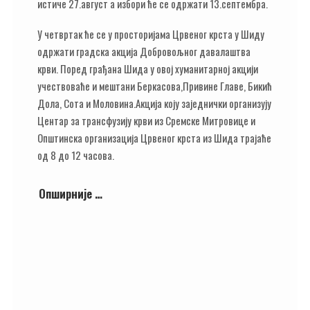
истиче 27.август а избори ће се одржати 13.септембра.
У четвртак ће се у просторијама Црвеног крста у Шиду
одржати градска акција Добровољног давалаштва
крви. Поред грађана Шида у овој хуманитарној акцији
учествоваће и мештани Беркасова,Привине Главе, Бикић
Дола, Сота и Моловина.Акција коју заједнички организују
Центар за трансфузију крви из Сремске Митровице и
Општинска организација Црвеног крста из Шида трајаће
од 8 до 12 часова.
Опширније …