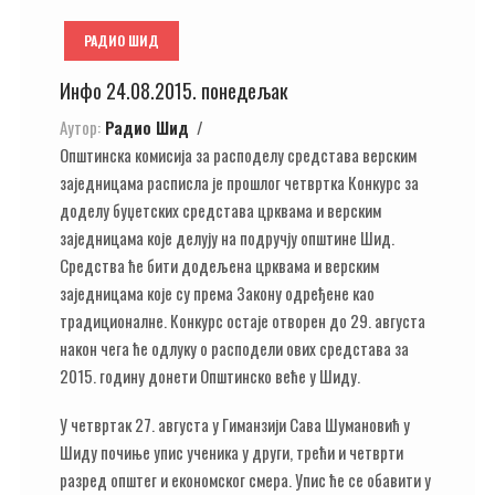
РАДИО ШИД
Инфо 24.08.2015. понедељак
Аутор:
Радио Шид
Општинска комисија за расподелу средстава верским
заједницама расписла је прошлог четвртка Конкурс за
доделу буџетских средстава црквама и верским
заједницама које делују на подручју општине Шид.
Средства ће бити додељена црквама и верским
заједницама које су према Закону одређене као
традиционалне. Конкурс остаје отворен до 29. августа
након чега ће одлуку о расподели ових средстава за
2015. годину донети Општинско веће у Шиду.
У четвртак 27. августа у Гиманзији Сава Шумановић у
Шиду почиње упис ученика у други, трећи и четврти
разред општег и економског смера. Упис ће се обавити у