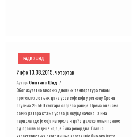
РАДИО ШИД
Инфо 13.08.2015. четвртак
Аутор:
Општина Шид
Због изузетно високих дневних температура током
протеклих летњих дана усев соје који у региону Срема
заузима 25.560 хектара сазрева раније. Према оценама
самих ратара стање усева је неуједначено , а има
парцела где је соја изгорела и даће далеко мањи принос
од прошле године која је била рекордна .Главна
карактеристика овогодишње вегетације биљака јесте