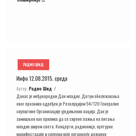
РАДИО ШИД
Инфо 12.08.2015. среда
Аутор:
Радио Шид
Данас је међународни Дан младих. Датум обележавања
овог празника одређен је Резолуцијом 54/120 Генералне
скупштине Организације уједињених нација. Дан је
замишљен као прилика да се скрене пажња на питања
младих широм света. Концерти, радионице, културне
манифестације и скупови које организују државне