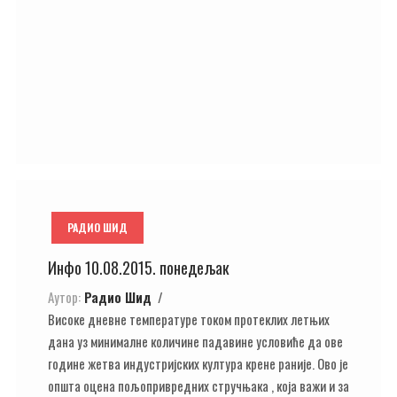
РАДИО ШИД
Инфо 10.08.2015. понедељак
Аутор:
Радио Шид
Високе дневне температуре током протеклих летњих
дана уз минималне количине падавине условиће да ове
године жетва индустријских култура крене раније. Ово је
општа оцена пољопривредних стручњака , која важи и за