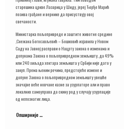
старешина цркве Лазарица у Шиду, јереј Ђорђе Марић
позива грађане и вернике да присуствују овој
свечаности.
Министарка пољопривреде и заштите животне средине
,Снежана Богосављевић – Бошковић изјавила у Новом
Саду на Јавној расправи о Нацрту закона о изменама и
допунама Закона о пољопривредном земљишту, да 49%
или 240 хиљада хектара земљишта у Србији није дато у
закуп. Према њеним речима, предстојеће измене и
допуне Закона о пољопривредном земљишту увешће
значајне веће новчане казне за узурпаторе али и право
локалних самоуправа да скину род у случају узурпације
од непознатих лица.
Опширније …