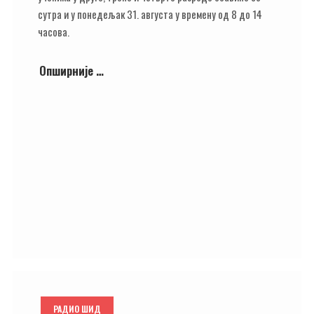
сутра и у понедељак 31. августа у времену од 8 до 14
часова.
Опширније …
РАДИО ШИД