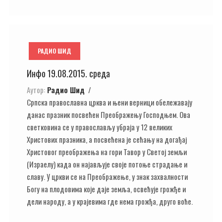
РАДИО ШИД
Инфо 19.08.2015. среда
Аутор:
Радио Шид
Српска православна црква и њени верници обележавају
данас празник посвећен Преображењу Господњем. Ова
светковина се у православљу убраја у 12 великих
Христових празника, а посвећена је сећању на догађај
Христовог преображења на гори Тавор у Светој земљи
(Израелу) када он најављује своје потоње страдање и
славу. У цркви се на Преображење, у знак захвалности
Богу на плодовима које даје земља, освећује грожђе и
дели народу, а у крајевима где нема грожђа, друго воће.