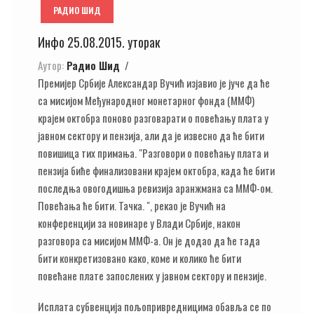
РАДИО ШИД
Инфо 25.08.2015. уторак
Аутор:
Радио Шид
Премијер Србије Александар Вучић изјавио је јуче да ће
са мисијом Међународног монетарног фонда (ММФ)
крајем октобра поново разговарати о повећању плата у
јавном сектору и пензија, али да је извесно да ће бити
повишица тих примања. "Разговори о повећању плата и
пензија биће финализовани крајем октобра, када ће бити
последња овогодишња ревизија аранжмана са ММФ-ом.
Повећања ће бити. Тачка. ", рекао је Вучић на
конференцији за новинаре у Влади Србије, након
разговора са мисијом ММФ-а. Он је додао да ће тада
бити конкретизовано како, коме и колико ће бити
повећане плате запослених у јавном сектору и пензије.
Исплата субвенција пољопривредницима обавља се по