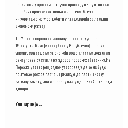
реализацију програма,стручна пракса, у циљу стицања
посебних практичних знања и вештина. Ближе
информације могу се добити у Канцеларији за локални
економски развој.
Трећа рата пореза на имовину на наплату доспева
15.августа. Како је потврђено у Републичкој пореској
управи, сва решења за оне који врше плаћања локалним
самоуправа су стигла на адресе пореских обвезника.Из
Пореске управе још једном упозоравају да ко не буде
поштовао рокове плаћања ризикује да плати високу
затезну камату, али и новчану казну од преко 50 хиљада
динара.
Опширније …