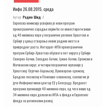
Инфо 26.08.2015. среда
Аутор:
Радио Шид
Европска комисија усвојила је нови програм
прекограничне сарадње којим ће се инвестирати више
од 40 милиона евра у пограничне регионе Хрватске и
Србије у циљу стварања нових радних места и
привредног раста. Интеррег-ИПА прекогранични
програм Србија-Хрватска обухвата пет округа у Србији:
Северно-бачки, Западно-бачки, Јужно-бачки, Сремски и
Мачвански округ, и четири пограничне жупаније у
Хрватској: Осјечко-барањску, Вуковарско-сремску,
Бродско-посавску и Пожешко-славонску, саопштио је
јуче Информативни центар ЕУ у Београду. Вредност
програма премашује 40 милиона евра, од чега више од
34 милиона евра долази из ИПА-а фонда и Европског
фонда за регионални развој.