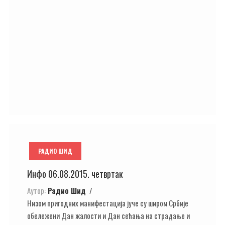
РАДИО ШИД
Инфо 06.08.2015. четвртак
Аутор:
Радио Шид
Низом пригодних манифестација јуче су широм Србије
обележени Дан жалости и Дан сећања на страдање и