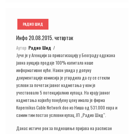
РАДИО ШИД
Инфо 20.08.2015. четвртак
Аутор:
Радио Шид
Јуче је у Агенцији за приватизацију у Београду одржана
јавна аукција продаје 100% капитала наше
информативне куће. Након увида у допуну
документације комисија је утврдила да су се стекли
услови за почетак јавног надметања у ком је
учествовало 5 потенцијалних купаца. На крају јавног
надметања највећу понуђену цену имала је фирма
Kopernikus Cable Network doo из Ниша од 531.000 евра и
самим тим постао условни купац ЈП „Радио Шид“.
Данас истиче рок за подношење пријава на расписан