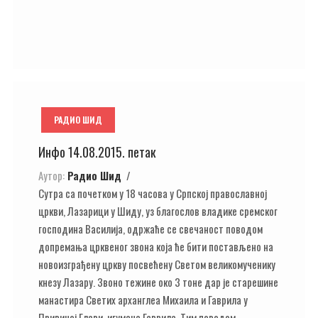
РАДИО ШИД
Инфо 14.08.2015. петак
Аутор:
Радио Шид
Сутра са почетком у 18 часова у Српској православној
цркви, Лазарици у Шиду, уз благослов владике сремског
господина Василија, одржаће се свечаност поводом
допремања црквеног звона која ће бити постављено на
новоизграђену цркву посвећену Светом великомученику
кнезу Лазару. Звоно тежине око 3 тоне дар је старешине
манастира Светих арханглеа Михаила и Гаврила у
Привиној Глави, игумана Гаврила. Тим поводом