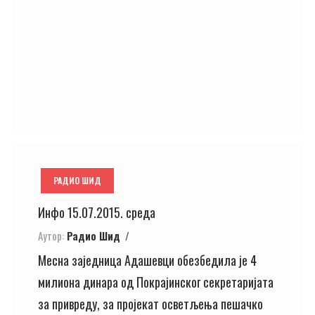
РАДИО ШИД
Инфо 15.07.2015. среда
Аутор:
Радио Шид
Месна заједница Адашевци обезбедила је 4
милиона динара од Покрајинског секретаријата
за привреду, за пројекат осветљења пешачко