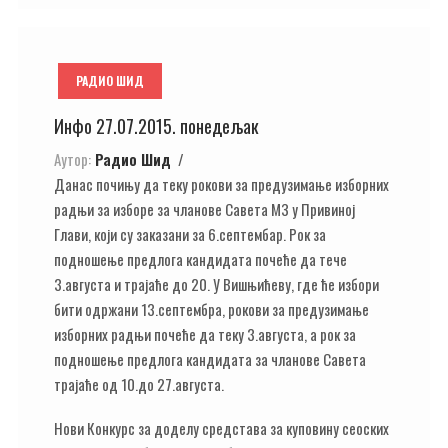
РАДИО ШИД
Инфо 27.07.2015. понедељак
Аутор:
Радио Шид
Данас почињу да теку рокови за предузимање изборних
радњи за изборе за чланове Савета МЗ у Привиној
Глави, који су заказани за 6.септембар. Рок за
подношење предлога кандидата почеће да тече
3.августа и трајаће до 20. У Вишњићеву, где ће избори
бити одржани 13.септембра, рокови за предузимање
изборних радњи почеће да теку 3.августа, а рок за
подношење предлога кандидата за чланове Савета
трајаће од 10.до 27.августа.
Нови Конкурс за доделу средстава за куповину сеоских