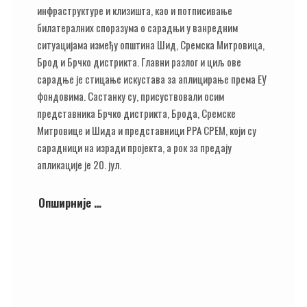
инфраструктуре и клизишта, као и потписивање
билатералних споразума о сарадњи у ванредним
ситуацијама између општина Шид, Сремска Митровица,
Брод и Брчко дистрикта. Главни разлог и циљ ове
сарадње је стицање искустава за аплицирање према ЕУ
фондовима. Састанку су, присуствовали осим
представника Брчко дистрикта, Брода, Сремске
Митровице и Шида и представници РРА СРЕМ, који су
сарадници на изради пројекта, а рок за предају
апликације је 20. јул.
Опширније …