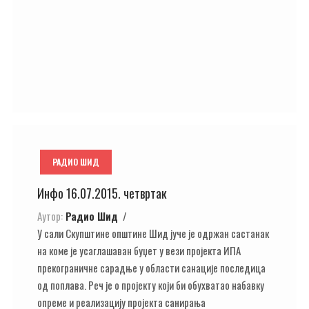
РАДИО ШИД
Инфо 16.07.2015. четвртак
Аутор:
Радио Шид
У сали Скупштине општине Шид јуче је одржан састанак
на коме је усаглашаван буџет у вези пројекта ИПА
прекограничне сарадње у области санације последица
од поплава. Реч је о пројекту који би обухватао набавку
опреме и реализацију пројекта санирања