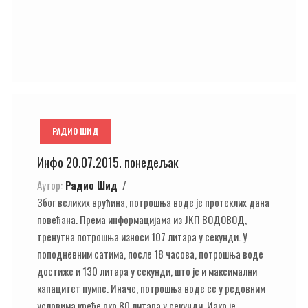
РАДИО ШИД
Инфо 20.07.2015. понедељак
Аутор:
Радио Шид
Због великих врућина, потрошња воде је протеклих дана
повећана. Према информацијама из ЈКП ВОДОВОД,
тренутна потрошња износи 107 литара у секунди. У
поподневним сатима, после 18 часова, потрошња воде
достиже и 130 литара у секунди, што је и максимални
капацитет пумпе. Иначе, потрошња воде се у редовним
условима креће око 80 литара у секунди. Иако је