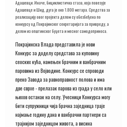
Адашевци. Иначе, бициклистичка стаза, која повезује
Адашевце и Шид, дуга је око 1.800 метара. Средства за
реализацију овог пројекта делом су обезбеђена по
конкурсу од Покрајинског секретаријата за привреду, а
делом из општинског буџета и месног самодоприноса.
Покрајинска Влада представила је нови
Конкурс за доделу средстава за куповину
сеоских кућа, намењен брачним и ванбрачним
паровима из Војводине. Конкурс се спроводи
преко Завода за равноправност полова и има
две сврхе - прелазак парова из града у село или
њихов останак на селу. Учесници Конкурса могу
бити супружници чија брачна заједница траје
најмање годину дана и ванбрачни партнери са
трајнијом заједницом живота, а висина