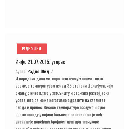
РАДИО ШИД
Инфо 21.07.2015. уторак
Аутор:
Радио Шид
И наредних дана метеоролози очекују веома топло
време, с температуром изнад 35 степени Целзијуса, која
смањује ниво влаге у земљишту и отежава развој јарих
усева, што се може негативно одразити на квалитет
плода и принос. Високе температуре ваздуха и суво
време погодују појави биљних штеточина па је већ
значајније повећана бројност лептира "памукове
совице" у појединим светлосним клопкама и положених