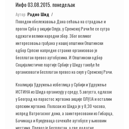
Инфо 03.08.2015. понедељак
Аутор:
Радио Шид
Поводом обележавања Дана сећања на страдање и
прогон Срба у акцији Олуја, у Сремској Рачи ће се сутра
одржати велики народни збор. Због великог
интересовања грађана у нашој општини Општински
одбор Српске напредне странке организовао је
бесплатан превоз аутобусима. И Општински одбор
Социјалистичке партије Србије у Шиду такође ће
организовати бесплатан превоз на скуп у Сремској Рачи.
Коалиција Удружења избеглица у Србији и Удружење
ИСТИНА из Шида организују у среду, 5.августа, одлазак
у Београд на парастос жртвама акције ОЛУЈА и осталим
српским жртвама. Полазак из Шида је у 8,30 часова,
испред Ватрогасног дома, а заинтересовани из Гибарца,
Бачинаца и Кукујеваца сачекаће аутобусе у њиховим
местима. Превоз је бесплатан, а све додатне