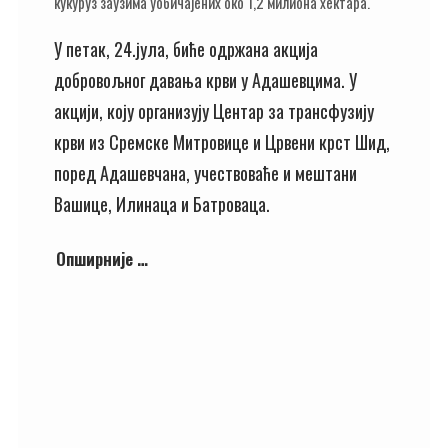
кукуруз заузима уобичајених око 1,2 милиона хектара.
У петак, 24.јула, биће одржана акција
добровољног давања крви у Адашевцима. У
акцији, коју организују Центар за трансфузију
крви из Сремске Митровице и Црвени крст Шид,
поред Адашевчана, учествоваће и мештани
Вашице, Илинаца и Батроваца.
Опширније …