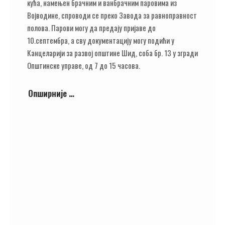
кућа, намењен брачним и ванбрачним паровима из
Војводине, спроводи се преко Завода за равноправност
полова. Парови могу да предају пријаве до
10.септембра, а сву документацију могу подићи у
Канцеларији за развој општине Шид, соба бр. 13 у згради
Општинске управе, од 7 до 15 часова.
Опширније …