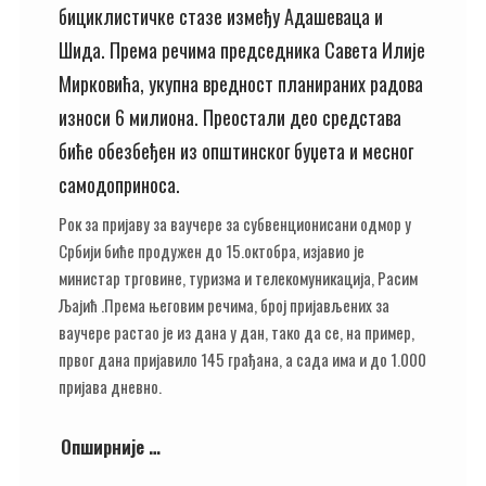
бициклистичке стазе између Адашеваца и
Шида. Према речима председника Савета Илије
Мирковића, укупна вредност планираних радова
износи 6 милиона. Преостали део средстава
биће обезбеђен из општинског буџета и месног
самодоприноса.
Рок за пријаву за ваучере за субвенционисани одмор у
Србији биће продужен до 15.октобра, изјавио је
министар трговине, туризма и телекомуникација, Расим
Љајић .Према његовим речима, број пријављених за
ваучере растао је из дана у дан, тако да се, на пример,
првог дана пријавило 145 грађана, а сада има и до 1.000
пријава дневно.
Опширније …