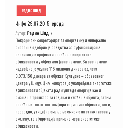
РАДИО ШИД
Инфо 29.07.2015. среда
Аутор:
Радио Шид
Покрајински секретаријат за енергетику и минералне
сировине одобрио је средства за суфинансирање
реализације пројеката повећања енергетске
ефикасности у објектима јавне намене. За ове намене
издвојено је укупно 115 милиона динара од чега
3.973.150 динара за објекат Културно – образовног
центра у Шиду. Циљ конкурса је унапређење енергетске
ефикасности објеката ради уштеде енергије као и
смањења трошкова за грејање и хлађење објекта, затим
повећање топлотног комфора корисника објеката, као и,
посредно, утицај на смањење емисије штетних гасова у
околину, те афирмација примене мера енергетске
ефикасности.