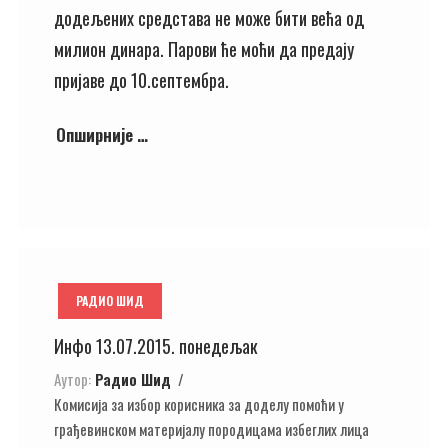
додељених средстава не може бити већа од
милион динара. Парови ће моћи да предају
пријаве до 10.септембра.
Опширније …
РАДИО ШИД
Инфо 13.07.2015. понедељак
Аутор:
Радио Шид
Комисија за избор корисника за доделу помоћи у
грађевинском материјалу породицама избеглих лица