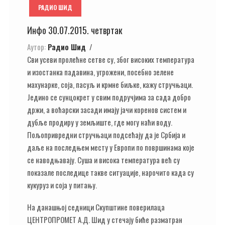
РАДИО ШИД
Инфо 30.07.2015. четвртак
Аутор:
Радио Шид
Сви усеви пролећне сетве су, због високих температура
и изостанка падавина, угрожени, посебно зелене
махунарке, соја, пасуљ и крмне биљке, кажу стручњаци.
Једино се сунцокрет у свим подручјима за сада добро
држи, а воћарски засади имају јачи коренов систем и
дубље продиру у земљиште, где могу наћи воду.
Пољопривредни стручњаци подсећају да је Србија и
даље на последњем месту у Европи по површинама које
се наводњавају. Суша и висока температура већ су
показале последице такве ситуације, нарочито када су
кукуруз и соја у питању.
На данашњој седници Скупштине поверилаца
ЦЕНТРОПРОМЕТ А.Д. Шид у стечају биће разматран