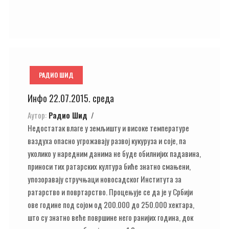
РАДИО ШИД
Инфо 22.07.2015. среда
Аутор:
Радио Шид
Недостатак влаге у земљишту и високе температуре
ваздуха опасно угрожавају развој кукуруза и соје, па
уколико у наредним данима не буде обилнијих падавина,
приноси тих ратарских култура биће знатно смањени,
упозоравају стручњаци новосадског Института за
ратарство и повртарство. Процењује се да је у Србији
ове године под сојом од 200.000 до 250.000 хектара,
што су знатно веће површине него ранијих година, док