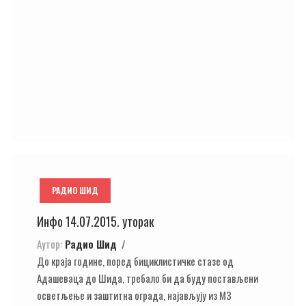
РАДИО ШИД
Инфо 14.07.2015. уторак
Аутор:
Радио Шид
До краја године, поред бициклистичке стазе од
Адашеваца до Шида, требало би да буду постављени
осветљење и заштитна ограда, најављују из МЗ