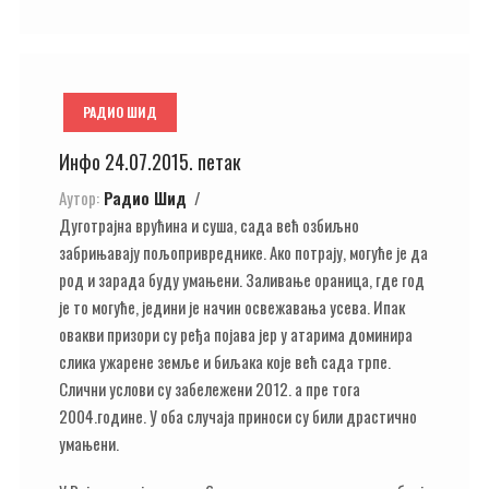
РАДИО ШИД
Инфо 24.07.2015. петак
Аутор:
Радио Шид
Дуготрајна врућина и суша, сада већ озбиљно
забрињавају пољопривреднике. Ако потрају, могуће је да
род и зарада буду умањени. Заливање ораница, где год
је то могуће, једини је начин освежавања усева. Ипак
овакви призори су ређа појава јер у атарима доминира
слика ужарене земље и биљака које већ сада трпе.
Слични услови су забележени 2012. а пре тога
2004.године. У оба случаја приноси су били драстично
умањени.