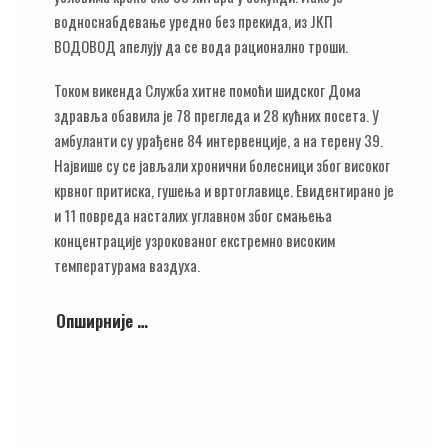
водноснабдевање уредно без прекида, из ЈКП
ВОДОВОД апелују да се вода рационално троши.
Током викенда Служба хитне помоћи шидског Дома
здравља обавила је 78 прегледа и 28 кућних посета. У
амбуланти су урађене 84 интервенције, а на терену 39.
Највише су се јављали хронични болесници због високог
крвног притиска, гушења и вртоглавице. Евидентирано је
и 11 повреда насталих углавном због смањења
концентрације узрокованог екстремно високим
температурама ваздуха.
Опширније …