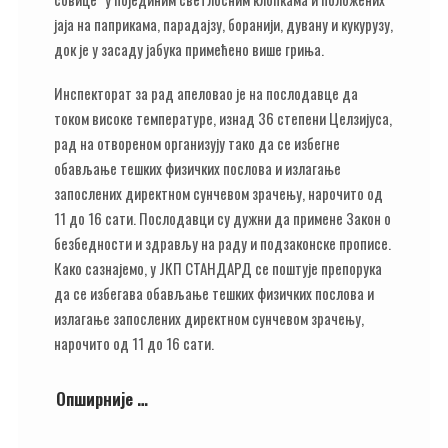
јаја на паприкама, парадајзу, боранији, дувану и кукурузу,
док је у засаду јабука примећено више гриња.
Инспекторат за рад апеловао је на послодавце да
током високе температуре, изнад 36 степени Целзијуса,
рад на отвореном организују тако да се избегне
обављање тешких физичких послова и излагање
запослених директном сунчевом зрачењу, нарочито од
11 до 16 сати. Послодавци су дужни да примене Закон о
безбедности и здрављу на раду и подзаконске прописе.
Како сазнајемо, у ЈКП СТАНДАРД се поштује препорука
да се избегава обављање тешких физичких послова и
излагање запослених директном сунчевом зрачењу,
нарочито од 11 до 16 сати.
Опширније …