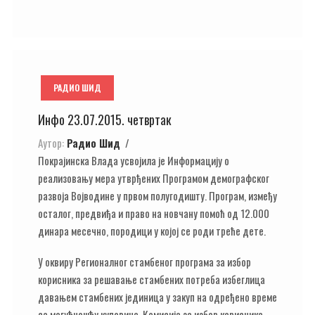
РАДИО ШИД
Инфо 23.07.2015. четвртак
Аутор:
Радио Шид
Покрајинска Влада усвојила је Информацију о
реализовању мера утврђених Програмом демографског
развоја Војводине у првом полугодишту. Програм, између
осталог, предвиђа и право на новчану помоћ од 12.000
динара месечно, породици у којој се роди треће дете.
У оквиру Регионалног стамбеног програма за избор
корисника за решавање стамбених потреба избеглица
давањем стамбених јединица у закуп на одређено време
са могућношћу куповине, Комисија за избор корисника