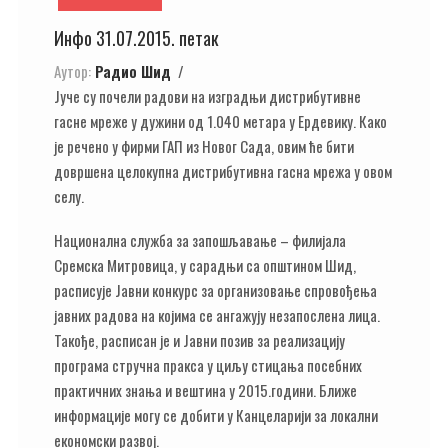
Инфо 31.07.2015. петак
Аутор:
Радио Шид
Јуче су почели радови на изградњи дистрибутивне
гасне мреже у дужини од 1.040 метара у Ердевику. Како
је речено у фирми ГАП из Новог Сада, овим ће бити
довршена целокупна дистрибутивна гасна мрежа у овом
селу.
Национална служба за запошљавање – филијала
Сремска Митровица, у сарадњи са општином Шид,
расписује Јавни конкурс за организовање спровођења
јавних радова на којима се ангажују незапослена лица.
Такође, расписан је и Јавни позив за реализацију
програма стручна пракса у циљу стицања посебних
практичних знања и вештина у 2015.години. Ближе
информације могу се добити у Канцеларији за локални
економски развој.