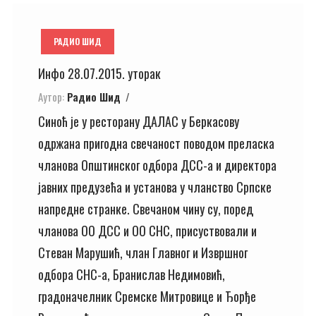
РАДИО ШИД
Инфо 28.07.2015. уторак
Аутор:
Радио Шид
Синоћ је у ресторану ДАЛАС у Беркасову
одржана пригодна свечаност поводом преласка
чланова Општинског одбора ДСС-а и директора
јавних предузећа и установа у чланство Српске
напредне странке. Свечаном чину су, поред
чланова ОО ДСС и ОО СНС, присуствовали и
Стеван Марушић, члан Главног и Извршног
одбора СНС-а, Бранислав Недимовић,
градоначелник Сремске Митровице и Ђорђе