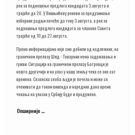
рок за подношење предлога кандидата 3.августа и
трајаће до 20. У Вишњићеву рокови за предузимање
изборних радњи почеће да теку 3.августа, а рок за
подношење предлога кандидата за чланове Савета
трајаће од 10.до 27.августа.
Према информацијама које смо добили од надлежних, на
граничном прелазу Шид - Товарник нема задржавања и
гужви. Ситуација на граничном прелазу Батровци је
нешто другачија и на улаз у нашу земљу чека се око сат
времена. Сезонска сеоба људи је почела и може се
очекивати да током викенда и наредних дана време
чекања на улазак у Србију буде и продужено.
Опширније …