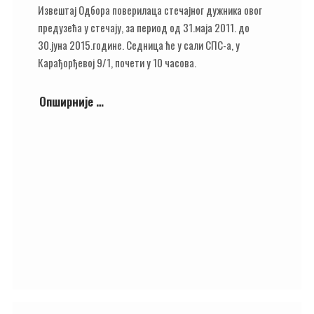
Извештај Одбора поверилаца стечајног дужника овог
предузећа у стечају, за период од 31.маја 2011. до
30.јуна 2015.године. Седница ће у сали СПС-а, у
Карађорђевој 9/1, почети у 10 часова.
Опширније …