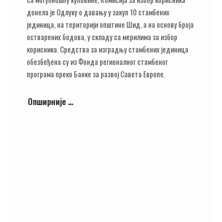
донела је Одлуку о давању у закуп 10 стамбених
јединица, на територији општине Шид, а на основу броја
остварених бодова, у складу са мерилима за избор
корисника. Средства за изградњу стамбених јединица
обезбеђена су из Фонда регионалног стамбеног
програма преко Банке за развој Савета Европе.
Опширније …