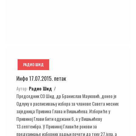
РАДИО ШИД
Инфо 17.07.2015. петак
Аутор:
Радио Шид
Председник СО Шид, др Бранислав Мауковић, донео је
Одлуку о расписивању избора за чланове Савета месних
заједница Привина Глава и Вишњићева. Избори ће у
Привиној Глави бити одржани 6, а у Вишњићеву
13.септембра. У Привиној Глави ће рокови за
предузимање изборних радњи почети да теку 27.јула, а