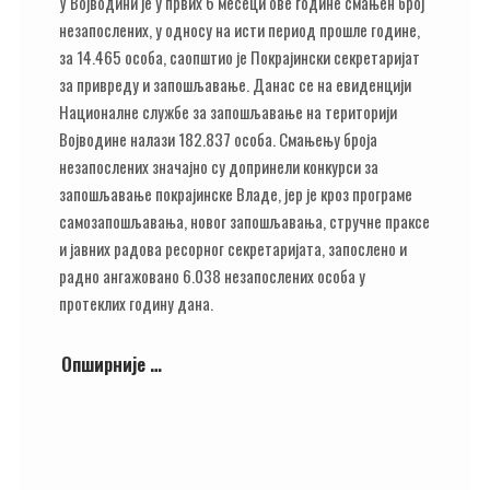
У Војводини је у првих 6 месеци ове године смањен број
незапослених, у односу на исти период прошле године,
за 14.465 особа, саопштио је Покрајински секретаријат
за привреду и запошљавање. Данас се на евиденцији
Националне службе за запошљавање на територији
Војводине налази 182.837 особа. Смањењу броја
незапослених значајно су допринели конкурси за
запошљавање покрајинске Владе, јер је кроз програме
самозапошљавања, новог запошљавања, стручне праксе
и јавних радова ресорног секретаријата, запослено и
радно ангажовано 6.038 незапослених особа у
протеклих годину дана.
Опширније …